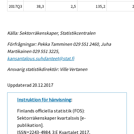
2017Q3
38,3
2,5
135,2
2
Källa: Sektorräkenskaper, Statistikcentralen
Förfrågningar: Pekka Tamminen 029 551 2460, Juha
Martikainen 029 551 3225,
kansantalous.suhdanteet@stat.fi
Ansvarig statistikdirektör: Ville Vertanen
Uppdaterad 20.12.2017
Instruktion för hänvisning
:
Finlands officiella statistik (FOS):
Sektorräkenskaper kvartalsvis [e-
publikation].
ISSN=2243-4984.
3:e Kvartalet
2017,