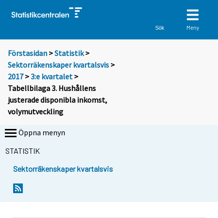
Meny
Sök
Förstasidan
>
Statistik
>
Sektorräkenskaper kvartalsvis
>
2017
>
3:e kvartalet
>
Tabellbilaga 3. Hushållens
justerade disponibla inkomst,
volymutveckling
Öppna menyn
STATISTIK
Sektorräkenskaper kvartalsvis