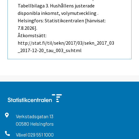
Tabellbilaga 3. Hushållens justerade
disponibla inkomst, volymutveckling .
Helsingfors: Statistikcentralen [hänvisat:
7.8.2026].
Åtkomstsätt:
http://stat.fi/til/sekn/2017/03/sekn_2017_03
_2017-12-20_tau_003_sv.html
Verkstadsgatan
13
00580
Helsingfors
Växel
029 551 1000