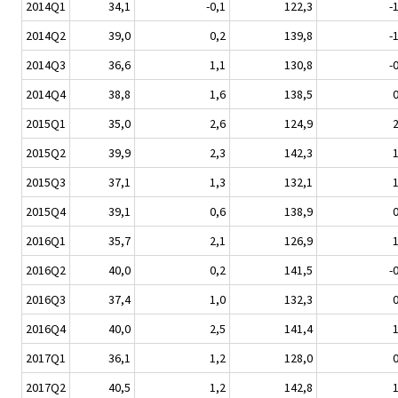
2014Q1
34,1
-0,1
122,3
-
2014Q2
39,0
0,2
139,8
-
2014Q3
36,6
1,1
130,8
-
2014Q4
38,8
1,6
138,5
0
2015Q1
35,0
2,6
124,9
2
2015Q2
39,9
2,3
142,3
1
2015Q3
37,1
1,3
132,1
1
2015Q4
39,1
0,6
138,9
0
2016Q1
35,7
2,1
126,9
1
2016Q2
40,0
0,2
141,5
-
2016Q3
37,4
1,0
132,3
0
2016Q4
40,0
2,5
141,4
1
2017Q1
36,1
1,2
128,0
0
2017Q2
40,5
1,2
142,8
1