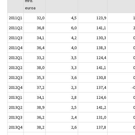
mrd.
euroa
2011Q1
32,0
4,5
123,9
1
2011Q2
36,8
6,0
141,1
2
2011Q3
34,1
4,2
130,3
0
2011Q4
36,4
4,0
138,3
0
2012Q1
33,2
3,5
124,4
0
2012Q2
38,0
3,3
141,1
0
2012Q3
35,3
3,6
130,8
0
2012Q4
37,2
2,3
137,4
-
2013Q1
34,1
2,8
124,6
0
2013Q2
38,9
2,5
141,2
0
2013Q3
36,2
2,4
131,0
0
2013Q4
38,2
2,6
137,8
0