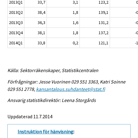
2013Q1
33,7
3,1
123,2
0
2013Q2
38,4
1,8
139,1
-
2013Q3
36,3
1,6
131,2
-
2013Q4
38,1
1,8
137,2
-
2014Q1
33,8
0,2
121,1
-
Källa: Sektorräkenskaper, Statistikcentralen
Förfrågningar: Jesse Vuorinen 029 551 3363, Katri Soinne
029 551 2778,
kansantalous.suhdanteet@stat.fi
Ansvarig statistikdirektör: Leena Storgårds
Uppdaterad 11.7.2014
Instruktion för hänvisning
: