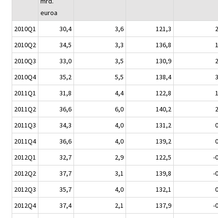
mrd.
euroa
2010Q1
30,4
3,6
121,3
2
2010Q2
34,5
3,3
136,8
1
2010Q3
33,0
3,5
130,9
2
2010Q4
35,2
5,5
138,4
3
2011Q1
31,8
4,4
122,8
1
2011Q2
36,6
6,0
140,2
2
2011Q3
34,3
4,0
131,2
0
2011Q4
36,6
4,0
139,2
0
2012Q1
32,7
2,9
122,5
-
2012Q2
37,7
3,1
139,8
-
2012Q3
35,7
4,0
132,1
0
2012Q4
37,4
2,1
137,9
-