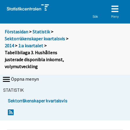
Meny
Sök
Förstasidan
>
Statistik
>
Sektorräkenskaper kvartalsvis
>
2014
>
1:a kvartalet
>
Tabellbilaga 3. Hushållens
justerade disponibla inkomst,
volymutveckling
Öppna menyn
STATISTIK
Sektorräkenskaper kvartalsvis