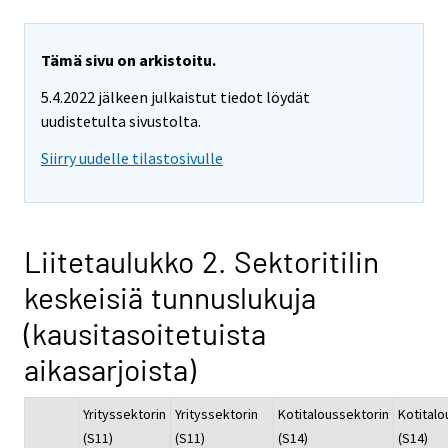
Tämä sivu on arkistoitu.
5.4.2022 jälkeen julkaistut tiedot löydät
uudistetulta sivustolta.
Siirry uudelle tilastosivulle
Liitetaulukko 2. Sektoritilin
keskeisiä tunnuslukuja
(kausitasoitetuista
aikasarjoista)
Yrityssektorin
Yrityssektorin
Kotitaloussektorin
Kotitalo
(S11)
(S11)
(S14)
(S14)