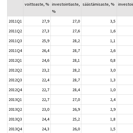
voittoaste, %
investointiaste,
säästämisaste, %
investoi
%
2011Q1
27,9
27,0
3,5
2011Q2
27,3
27,6
1,6
2011Q3
25,9
28,2
1,1
2011Q4
26,4
28,7
2,6
2012Q1
24,6
28,1
0,8
2012Q2
23,2
28,2
3,0
2012Q3
22,4
28,7
1,3
2012Q4
22,7
28,4
1,0
2013Q1
22,7
27,0
2,4
2013Q2
23,0
26,9
2,9
2013Q3
24,4
25,2
1,8
2013Q4
24,3
26,0
1,5