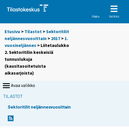
Valikko
Haku
Etusivu
>
Tilastot
>
Sektoritilit
neljännesvuosittain
>
2017
>
1.
vuosineljännes
> Liitetaulukko
2. Sektoritilin keskeisiä
tunnuslukuja
(kausitasoitetuista
aikasarjoista)
Avaa valikko
TILASTOT
Sektoritilit neljännesvuosittain