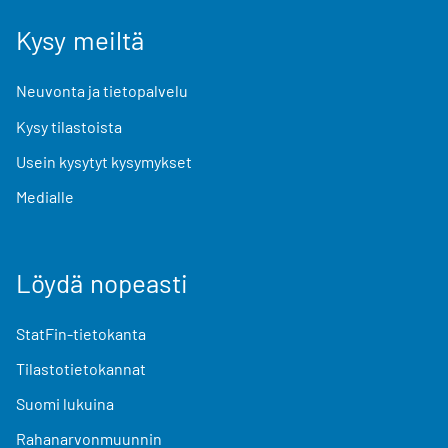
Kysy meiltä
Neuvonta ja tietopalvelu
Kysy tilastoista
Usein kysytyt kysymykset
Medialle
Löydä nopeasti
StatFin-tietokanta
Tilastotietokannat
Suomi lukuina
Rahanarvonmuunnin