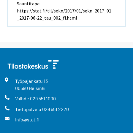
Saantitapa:
https://stat.fi/til/sekn/2017/01/sekn_2017_01
_2017-06-22_tau_002_fi.html
Työpajankatu
13
00580
Helsinki
Vaihde
029 551 1000
Tietopalvelu
029 551 2220
info@stat.fi