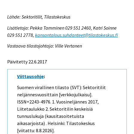
Lähde: Sektoritilit, Tilastokeskus
Lisätietoja: Pekka Tamminen 029 551 2460, Katri Soinne
029 551 2778,
kansantalous.suhdanteet@tilastokeskus.fi
Vastaava tilastojohtaja: Ville Vertanen
Päivitetty 22.6.2017
Viittausohje
:
Suomen virallinen tilasto (SVT): Sektoritilit
neljännesvuosittain [verkkojulkaisu].
ISSN=2243-4976.
1. Vuosineljännes
2017,
Liitetaulukko 2. Sektoritilin keskeisiä
tunnuslukuja (kausitasoitetuista
aikasarjoista) . Helsinki: Tilastokeskus
[viitattu: 8.8.2026].