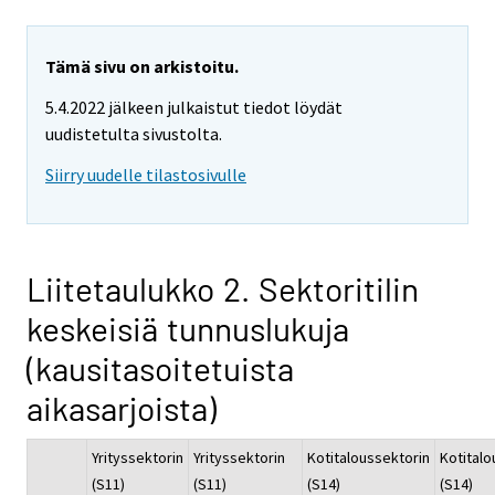
Tämä sivu on arkistoitu.
5.4.2022 jälkeen julkaistut tiedot löydät
uudistetulta sivustolta.
Siirry uudelle tilastosivulle
Liitetaulukko 2. Sektoritilin
keskeisiä tunnuslukuja
(kausitasoitetuista
aikasarjoista)
Yrityssektorin
Yrityssektorin
Kotitaloussektorin
Kotitalo
(S11)
(S11)
(S14)
(S14)