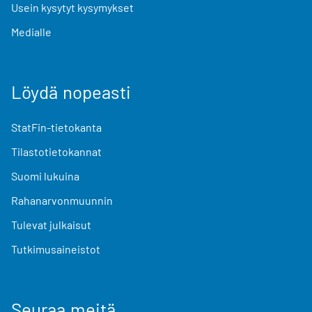
Usein kysytyt kysymykset
Medialle
Löydä nopeasti
StatFin-tietokanta
Tilastotietokannat
Suomi lukuina
Rahanarvonmuunnin
Tulevat julkaisut
Tutkimusaineistot
Seuraa meitä