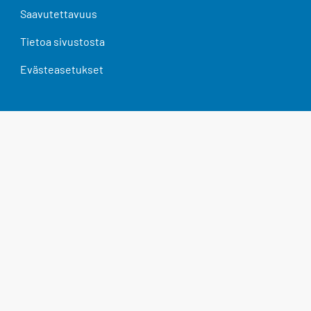
Saavutettavuus
Tietoa sivustosta
Evästeasetukset