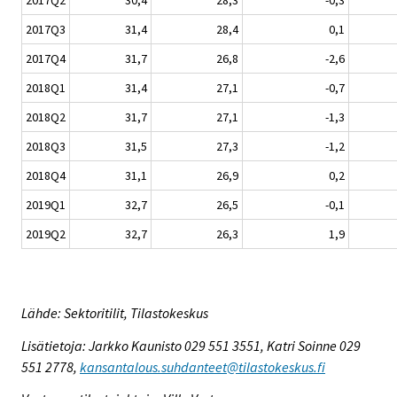
2017Q3
31,4
28,4
0,1
2017Q4
31,7
26,8
-2,6
2018Q1
31,4
27,1
-0,7
2018Q2
31,7
27,1
-1,3
2018Q3
31,5
27,3
-1,2
2018Q4
31,1
26,9
0,2
2019Q1
32,7
26,5
-0,1
2019Q2
32,7
26,3
1,9
Lähde: Sektoritilit, Tilastokeskus
Lisätietoja: Jarkko Kaunisto 029 551 3551, Katri Soinne 029
551 2778,
kansantalous.suhdanteet@tilastokeskus.fi