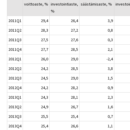
voittoaste, %
investointiaste,
säästämisaste, %
investoi
%
2011Q1
29,4
26,4
3,9
2011Q2
28,3
27,2
0,8
2011Q3
27,5
27,6
0,3
2011Q4
27,7
28,5
2,1
2012Q1
26,0
29,0
-2,4
2012Q2
24,2
28,5
3,8
2012Q3
24,5
29,0
1,5
2012Q4
24,2
28,2
0,9
2013Q1
24,3
28,1
2,3
2013Q2
24,9
26,7
1,6
2013Q3
25,5
25,4
0,7
2013Q4
25,4
26,6
1,1