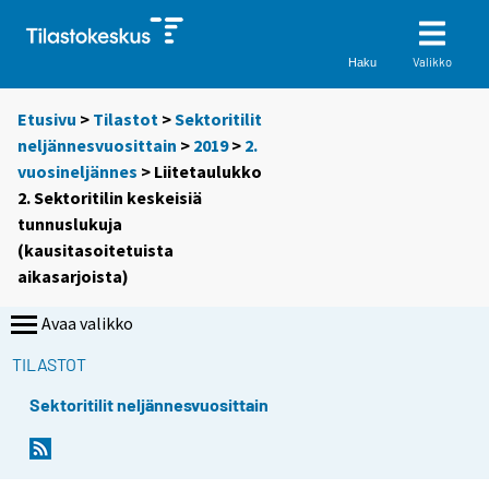
Valikko
Haku
Etusivu
>
Tilastot
>
Sektoritilit
neljännesvuosittain
>
2019
>
2.
vuosineljännes
> Liitetaulukko
2. Sektoritilin keskeisiä
tunnuslukuja
(kausitasoitetuista
aikasarjoista)
Avaa valikko
TILASTOT
Sektoritilit neljännesvuosittain