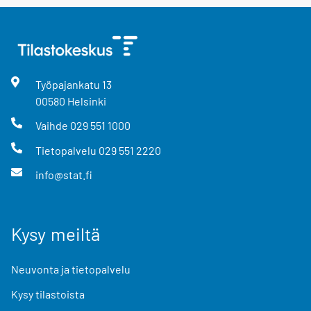
Työpajankatu
13
00580
Helsinki
Vaihde
029 551 1000
Tietopalvelu
029 551 2220
info@stat.fi
Kysy meiltä
Neuvonta ja tietopalvelu
Kysy tilastoista