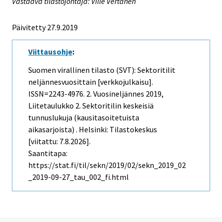
Vastaava tilastojohtaja: Ville Vertanen
Päivitetty 27.9.2019
Viittausohje
:
Suomen virallinen tilasto (SVT): Sektoritilit
neljännesvuosittain [verkkojulkaisu].
ISSN=2243-4976.
2. Vuosineljännes
2019,
Liitetaulukko 2. Sektoritilin keskeisiä
tunnuslukuja (kausitasoitetuista
aikasarjoista) . Helsinki: Tilastokeskus
[viitattu: 7.8.2026].
Saantitapa:
https://stat.fi/til/sekn/2019/02/sekn_2019_02
_2019-09-27_tau_002_fi.html