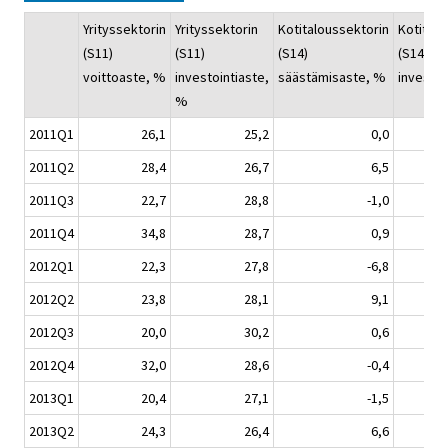
Yrityssektorin
Yrityssektorin
Kotitaloussektorin
Kotitalo
(S11)
(S11)
(S14)
(S14)
voittoaste, %
investointiaste,
säästämisaste, %
investoi
%
2011Q1
26,1
25,2
0,0
2011Q2
28,4
26,7
6,5
2011Q3
22,7
28,8
-1,0
2011Q4
34,8
28,7
0,9
2012Q1
22,3
27,8
-6,8
2012Q2
23,8
28,1
9,1
2012Q3
20,0
30,2
0,6
2012Q4
32,0
28,6
-0,4
2013Q1
20,4
27,1
-1,5
2013Q2
24,3
26,4
6,6