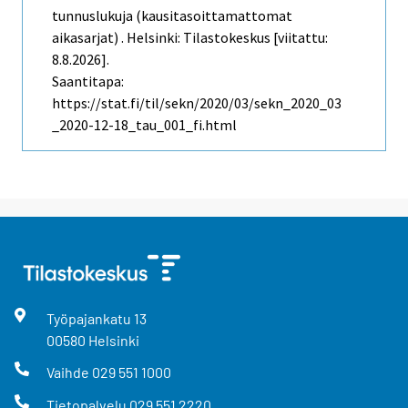
tunnuslukuja (kausitasoittamattomat
aikasarjat) . Helsinki: Tilastokeskus [viitattu:
8.8.2026].
Saantitapa:
https://stat.fi/til/sekn/2020/03/sekn_2020_03
_2020-12-18_tau_001_fi.html
Työpajankatu
13
00580
Helsinki
Vaihde
029 551 1000
Tietopalvelu
029 551 2220