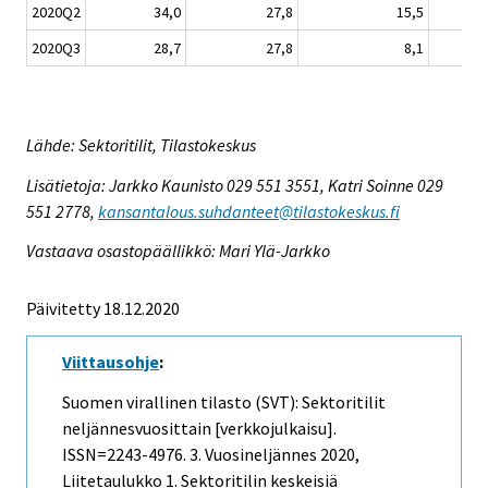
2020Q2
34,0
27,8
15,5
2020Q3
28,7
27,8
8,1
Lähde: Sektoritilit, Tilastokeskus
Lisätietoja: Jarkko Kaunisto 029 551 3551, Katri Soinne 029
551 2778,
kansantalous.suhdanteet@tilastokeskus.fi
Vastaava osastopäällikkö: Mari Ylä-Jarkko
Päivitetty 18.12.2020
Viittausohje
:
Suomen virallinen tilasto (SVT): Sektoritilit
neljännesvuosittain [verkkojulkaisu].
ISSN=2243-4976.
3. Vuosineljännes
2020,
Liitetaulukko 1. Sektoritilin keskeisiä