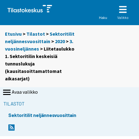
Valikko
Haku
Etusivu
>
Tilastot
>
Sektoritilit
neljännesvuosittain
>
2020
>
3.
vuosineljännes
> Liitetaulukko
1. Sektoritilin keskeisiä
tunnuslukuja
(kausitasoittamattomat
aikasarjat)
Avaa valikko
TILASTOT
Sektoritilit neljännesvuosittain