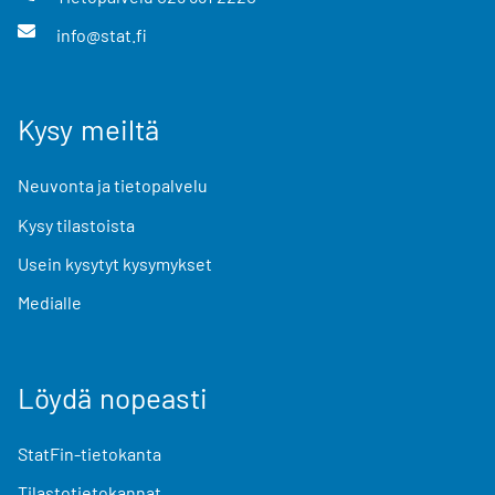
info@stat.fi
Kysy meiltä
Neuvonta ja tietopalvelu
Kysy tilastoista
Usein kysytyt kysymykset
Medialle
Löydä nopeasti
StatFin-tietokanta
Tilastotietokannat