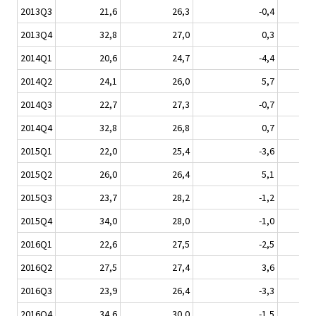
2013Q3
21,6
26,3
-0,4
2013Q4
32,8
27,0
0,3
2014Q1
20,6
24,7
-4,4
2014Q2
24,1
26,0
5,7
2014Q3
22,7
27,3
-0,7
2014Q4
32,8
26,8
0,7
2015Q1
22,0
25,4
-3,6
2015Q2
26,0
26,4
5,1
2015Q3
23,7
28,2
-1,2
2015Q4
34,0
28,0
-1,0
2016Q1
22,6
27,5
-2,5
2016Q2
27,5
27,4
3,6
2016Q3
23,9
26,4
-3,3
2016Q4
34,6
30,0
-1,5