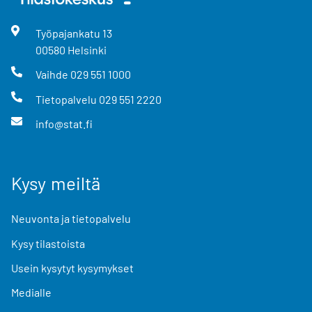
Työpajankatu
13
00580
Helsinki
Vaihde
029 551 1000
Tietopalvelu
029 551 2220
info@stat.fi
Kysy meiltä
Neuvonta ja tietopalvelu
Kysy tilastoista
Usein kysytyt kysymykset
Medialle