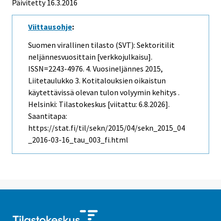
Päivitetty 16.3.2016
Viittausohje
:
Suomen virallinen tilasto (SVT): Sektoritilit
neljännesvuosittain [verkkojulkaisu].
ISSN=2243-4976.
4. Vuosineljännes
2015,
Liitetaulukko 3. Kotitalouksien oikaistun
käytettävissä olevan tulon volyymin kehitys .
Helsinki: Tilastokeskus [viitattu: 6.8.2026].
Saantitapa:
https://stat.fi/til/sekn/2015/04/sekn_2015_04
_2016-03-16_tau_003_fi.html