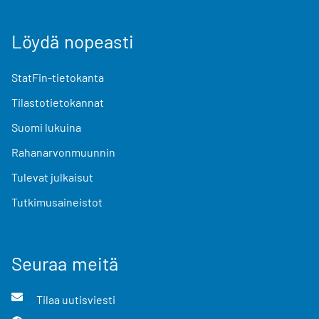
Löydä nopeasti
StatFin-tietokanta
Tilastotietokannat
Suomi lukuina
Rahanarvonmuunnin
Tulevat julkaisut
Tutkimusaineistot
Seuraa meitä
Tilaa uutisviesti