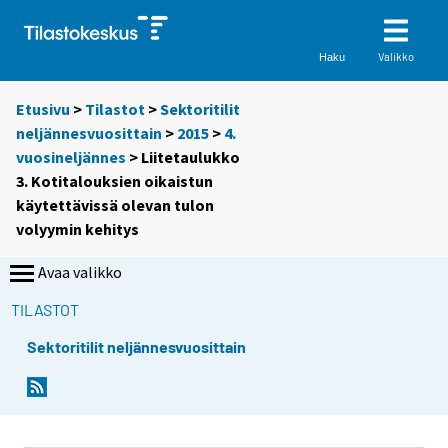
Valikko
Haku
Etusivu
>
Tilastot
>
Sektoritilit
neljännesvuosittain
>
2015
>
4.
vuosineljännes
> Liitetaulukko
3. Kotitalouksien oikaistun
käytettävissä olevan tulon
volyymin kehitys
Avaa valikko
TILASTOT
Sektoritilit neljännesvuosittain