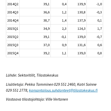
2014Q2
39,1
0,4
139,9
-1,0
2014Q3
36,6
1,2
130,8
-0,3
2014Q4
38,7
1,4
137,9
0,1
2015Q1
34,9
2,3
124,3
1,7
2015Q2
39,1
-0,1
139,0
-0,7
2015Q3
37,0
0,9
131,6
0,6
2015Q4
39,2
1,1
139,0
0,8
Lähde: Sektoritilit, Tilastokeskus
Lisätietoja: Pekka Tamminen 029 551 2460, Katri Soinne
029 551 2778,
kansantalous.suhdanteet@tilastokeskus.fi
Vastaava tilastojohtaja: Ville Vertanen