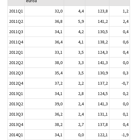
euroa
2011Q1
32,0
4,4
123,8
1,2
2011Q2
36,8
5,9
141,2
2,4
2011Q3
34,1
4,2
130,5
0,4
2011Q4
36,4
4,1
138,2
0,6
2012Q1
33,1
3,5
124,3
0,4
2012Q2
38,0
3,3
141,3
0,0
2012Q3
35,4
3,5
130,9
0,3
2012Q4
37,2
2,2
137,2
-0,7
2013Q1
34,1
2,8
124,5
0,2
2013Q2
39,0
2,4
141,3
0,0
2013Q3
36,2
2,4
131,1
0,1
2013Q4
38,2
2,7
137,8
0,4
2014Q1
34,1
0,0
122,1
-1,9