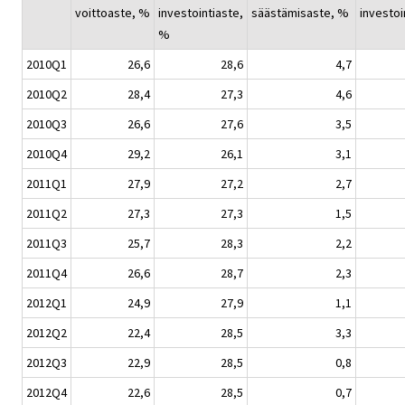
voittoaste, %
investointiaste,
säästämisaste, %
investoi
%
2010Q1
26,6
28,6
4,7
2010Q2
28,4
27,3
4,6
2010Q3
26,6
27,6
3,5
2010Q4
29,2
26,1
3,1
2011Q1
27,9
27,2
2,7
2011Q2
27,3
27,3
1,5
2011Q3
25,7
28,3
2,2
2011Q4
26,6
28,7
2,3
2012Q1
24,9
27,9
1,1
2012Q2
22,4
28,5
3,3
2012Q3
22,9
28,5
0,8
2012Q4
22,6
28,5
0,7