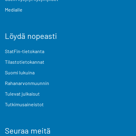
Medialle
Löydä nopeasti
StatFin-tietokanta
Tilastotietokannat
Suomi lukuina
Rahanarvonmuunnin
Tulevat julkaisut
Tutkimusaineistot
Seuraa meitä