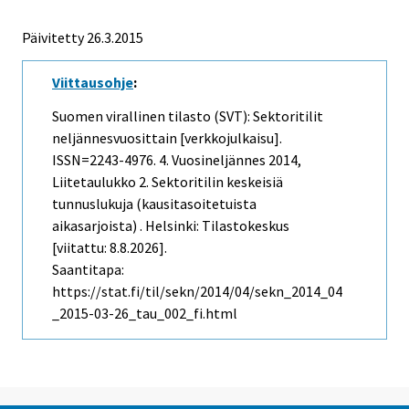
Päivitetty 26.3.2015
Viittausohje
:
Suomen virallinen tilasto (SVT): Sektoritilit
neljännesvuosittain [verkkojulkaisu].
ISSN=2243-4976.
4. Vuosineljännes
2014,
Liitetaulukko 2. Sektoritilin keskeisiä
tunnuslukuja (kausitasoitetuista
aikasarjoista) . Helsinki: Tilastokeskus
[viitattu: 8.8.2026].
Saantitapa:
https://stat.fi/til/sekn/2014/04/sekn_2014_04
_2015-03-26_tau_002_fi.html