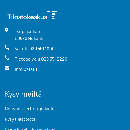
Työpajankatu
13
00580
Helsinki
Vaihde
029 551 1000
Tietopalvelu
029 551 2220
info@stat.fi
Kysy meiltä
Neuvonta ja tietopalvelu
Kysy tilastoista
Usein kysytyt kysymykset