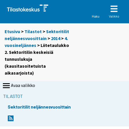
Valikko
Haku
Etusivu
>
Tilastot
>
Sektoritilit
neljännesvuosittain
>
2014
>
4.
vuosineljännes
> Liitetaulukko
2. Sektoritilin keskeisiä
tunnuslukuja
(kausitasoitetuista
aikasarjoista)
Avaa valikko
TILASTOT
Sektoritilit neljännesvuosittain