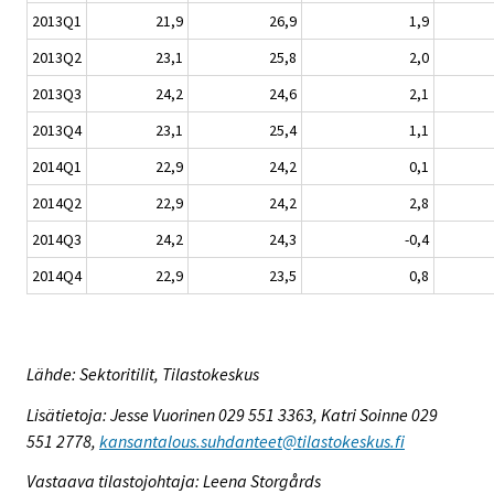
2013Q1
21,9
26,9
1,9
2013Q2
23,1
25,8
2,0
2013Q3
24,2
24,6
2,1
2013Q4
23,1
25,4
1,1
2014Q1
22,9
24,2
0,1
2014Q2
22,9
24,2
2,8
2014Q3
24,2
24,3
-0,4
2014Q4
22,9
23,5
0,8
Lähde: Sektoritilit, Tilastokeskus
Lisätietoja: Jesse Vuorinen 029 551 3363, Katri Soinne 029
551 2778,
kansantalous.suhdanteet@tilastokeskus.fi
Vastaava tilastojohtaja: Leena Storgårds