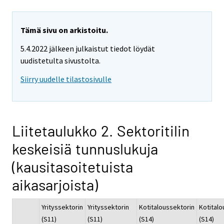
Tämä sivu on arkistoitu.
5.4.2022 jälkeen julkaistut tiedot löydät
uudistetulta sivustolta.
Siirry uudelle tilastosivulle
Liitetaulukko 2. Sektoritilin
keskeisiä tunnuslukuja
(kausitasoitetuista
aikasarjoista)
Yrityssektorin
Yrityssektorin
Kotitaloussektorin
Kotitalo
(S11)
(S11)
(S14)
(S14)