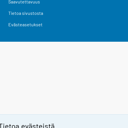
Saavutettavuus
Tietoa sivustosta
Evästeasetukset
Tietoa evästeistä