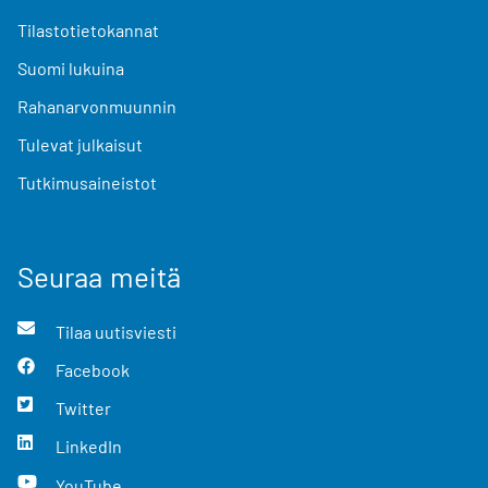
Tilastotietokannat
Suomi lukuina
Rahanarvonmuunnin
Tulevat julkaisut
Tutkimusaineistot
Seuraa meitä
Tilaa uutisviesti
Facebook
Twitter
LinkedIn
YouTube