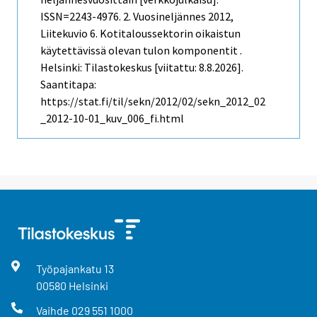
ISSN=2243-4976.
2. Vuosineljännes
2012,
Liitekuvio 6. Kotitaloussektorin oikaistun
käytettävissä olevan tulon komponentit .
Helsinki: Tilastokeskus [viitattu: 8.8.2026].
Saantitapa:
https://stat.fi/til/sekn/2012/02/sekn_2012_02
_2012-10-01_kuv_006_fi.html
Työpajankatu
13
00580
Helsinki
Vaihde
029 551 1000