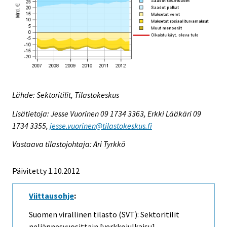
Lähde: Sektoritilit, Tilastokeskus
Lisätietoja: Jesse Vuorinen 09 1734 3363, Erkki Lääkäri 09
1734 3355,
jesse.vuorinen@tilastokeskus.fi
Vastaava tilastojohtaja: Ari Tyrkkö
Päivitetty 1.10.2012
Viittausohje
:
Suomen virallinen tilasto (SVT): Sektoritilit
neljännesvuosittain [verkkojulkaisu].