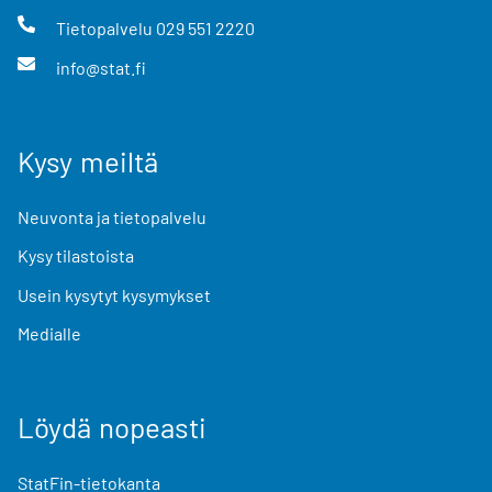
Tietopalvelu
029 551 2220
info@stat.fi
Kysy meiltä
Neuvonta ja tietopalvelu
Kysy tilastoista
Usein kysytyt kysymykset
Medialle
Löydä nopeasti
StatFin-tietokanta