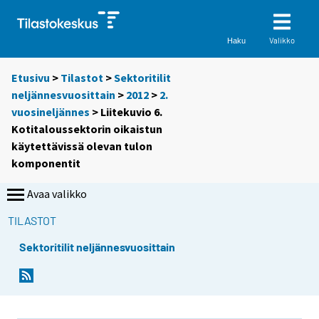
Valikko
Haku
Etusivu
>
Tilastot
>
Sektoritilit
neljännesvuosittain
>
2012
>
2.
vuosineljännes
> Liitekuvio 6.
Kotitaloussektorin oikaistun
käytettävissä olevan tulon
komponentit
Avaa valikko
TILASTOT
Sektoritilit neljännesvuosittain