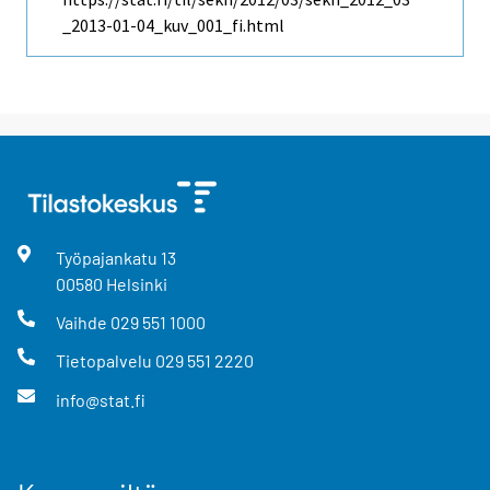
_2013-01-04_kuv_001_fi.html
Työpajankatu
13
00580
Helsinki
Vaihde
029 551 1000
Tietopalvelu
029 551 2220
info@stat.fi