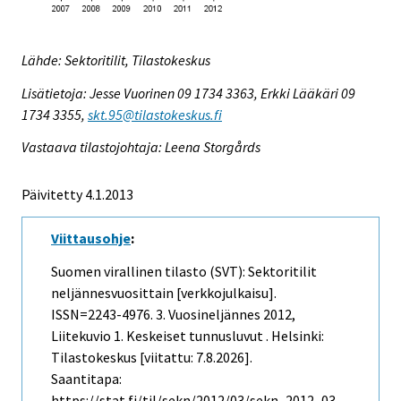
Lähde: Sektoritilit, Tilastokeskus
Lisätietoja: Jesse Vuorinen 09 1734 3363, Erkki Lääkäri 09
1734 3355,
skt.95@tilastokeskus.fi
Vastaava tilastojohtaja: Leena Storgårds
Päivitetty 4.1.2013
Viittausohje
:
Suomen virallinen tilasto (SVT): Sektoritilit
neljännesvuosittain [verkkojulkaisu].
ISSN=2243-4976.
3. Vuosineljännes
2012,
Liitekuvio 1. Keskeiset tunnusluvut . Helsinki:
Tilastokeskus [viitattu: 7.8.2026].
Saantitapa:
https://stat.fi/til/sekn/2012/03/sekn_2012_03