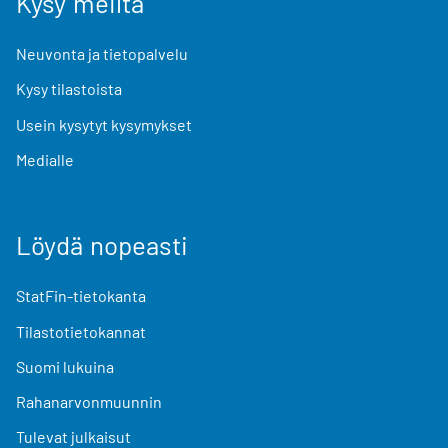
Kysy meiltä
Neuvonta ja tietopalvelu
Kysy tilastoista
Usein kysytyt kysymykset
Medialle
Löydä nopeasti
StatFin-tietokanta
Tilastotietokannat
Suomi lukuina
Rahanarvonmuunnin
Tulevat julkaisut