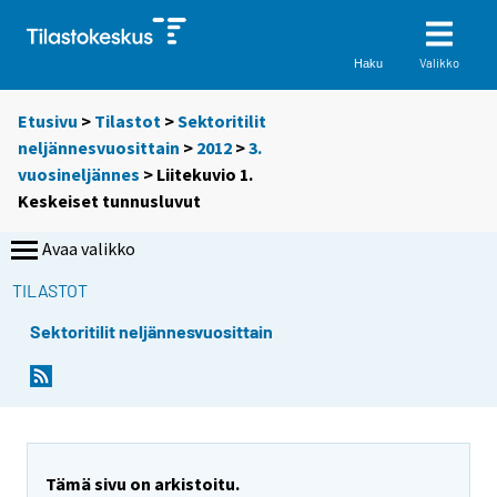
Valikko
Haku
Etusivu
>
Tilastot
>
Sektoritilit
neljännesvuosittain
>
2012
>
3.
vuosineljännes
> Liitekuvio 1.
Keskeiset tunnusluvut
Avaa valikko
TILASTOT
Sektoritilit neljännesvuosittain
Tämä sivu on arkistoitu.