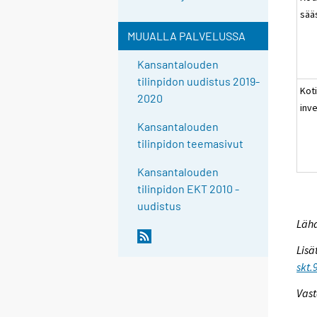
sää
MUUALLA PALVELUSSA
Kansantalouden
tilinpidon uudistus 2019-
Kot
2020
inv
Kansantalouden
tilinpidon teemasivut
Kansantalouden
tilinpidon EKT 2010 -
uudistus
Lähd
Lisä
skt.
Vast