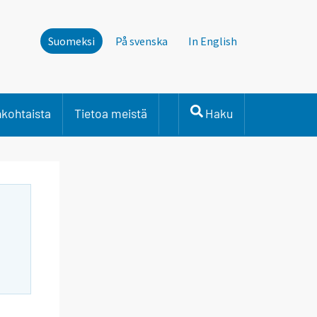
Suomeksi
På svenska
In English
nkohtaista
Tietoa meistä
Haku