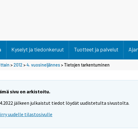
a
Kyselyt ja tiedonkeruut
Tuotteet ja palvelut
Aja
ittain
>
2012
>
4. vuosineljännes
> Tietojen tarkentuminen
ämä sivu on arkistoitu.
.4.2022 jälkeen julkaistut tiedot löydät uudistetulta sivustolta.
iirry uudelle tilastosivulle