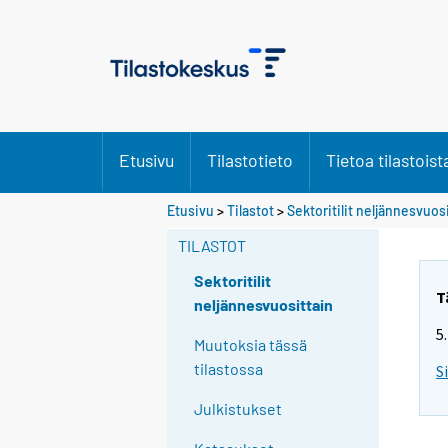
Etusivu
Tilastotieto
Tietoa tilastoist
Etusivu
>
Tilastot
>
Sektoritilit neljännesvuos
TILASTOT
Sektoritilit
T
neljännesvuosittain
5
Muutoksia tässä
tilastossa
S
Julkistukset