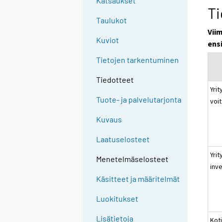
Katsaukset
Ti
Taulukot
Vii
Kuviot
ensi
Tietojen tarkentuminen
Tiedotteet
Yrit
Tuote- ja palvelutarjonta
voi
Kuvaus
Laatuselosteet
Yrit
Menetelmäselosteet
inv
Käsitteet ja määritelmät
Luokitukset
Lisätietoja
Kot