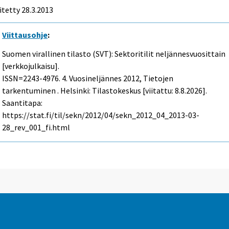
itetty 28.3.2013
Viittausohje
:
Suomen virallinen tilasto (SVT): Sektoritilit neljännesvuosittain
[verkkojulkaisu].
ISSN=2243-4976.
4. Vuosineljännes
2012, Tietojen
tarkentuminen . Helsinki: Tilastokeskus [viitattu: 8.8.2026].
Saantitapa:
https://stat.fi/til/sekn/2012/04/sekn_2012_04_2013-03-
28_rev_001_fi.html