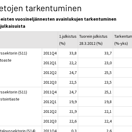
etojen tarkentuminen
meisten vuosineljännesten avainlukujen tarkentuminen
julkaisuista
1.julkistus
Tuorein julkistus
Tarkentu
(%)
28.3.2012 (%)
(%-yks)
yssektorin (S11)
2011Q4
33,8
33,7
ttoaste
2012Q1
22,2
23,0
2012Q2
24,7
25,5
2012Q3
22,5
23,5
yssektorin (S11)
2011Q4
24,7
25,1
estointiaste
2012Q1
19,9
19,8
2012Q2
21,9
22,1
2012Q3
22,6
22,4
italoussektorin (S14)
2011Q4
0,3
2,6