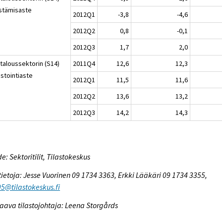
stämisaste
2012Q1
-3,8
-4,6
2012Q2
0,8
-0,1
2012Q3
1,7
2,0
italoussektorin (S14)
2011Q4
12,6
12,3
estointiaste
2012Q1
11,5
11,6
2012Q2
13,6
13,2
2012Q3
14,2
14,3
e: Sektoritilit, Tilastokeskus
tietoja: Jesse Vuorinen 09 1734 3363, Erkki Lääkäri 09 1734 3355,
95@tilastokeskus.fi
aava tilastojohtaja: Leena Storgårds