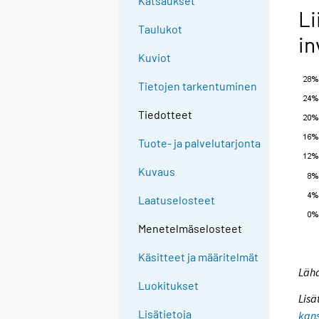
Katsaukset
Li
Taulukot
in
Kuviot
Tietojen tarkentuminen
Tiedotteet
Tuote- ja palvelutarjonta
Kuvaus
Laatuselosteet
Menetelmäselosteet
Käsitteet ja määritelmät
Lähd
Luokitukset
Lisä
Lisätietoja
kans