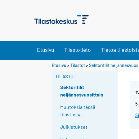
Etusivu
Tilastotieto
Tietoa tilastoist
Etusivu
>
Tilastot
>
Sektoritilit neljännesvuos
TILASTOT
Sektoritilit
T
neljännesvuosittain
5
Muutoksia tässä
tilastossa
S
Julkistukset