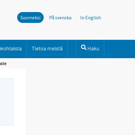
Suomeksi
På svenska
In English
nkohtaista
Tietoa meistä
Haku
aste