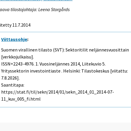
aava tilastojohtaja: Leena Storgårds
itetty 11.7.2014
Viittausohje
:
Suomen virallinen tilasto (SVT): Sektoritilit neljännesvuosittain
[verkkojulkaisu].
ISSN=2243-4976.
1. Vuosineljännes
2014, Liitekuvio 5.
Yrityssektorin investointiaste . Helsinki: Tilastokeskus [viitattu:
7.8.2026].
Saantitapa:
https://stat.fi/til/sekn/2014/01/sekn_2014_01_2014-07-
11_kuv_005_fi.html