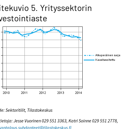
itekuvio 5. Yrityssektorin
vestointiaste
e: Sektoritilit, Tilastokeskus
tietoja: Jesse Vuorinen 029 551 3363, Katri Soinne 029 551 2778,
antalous.suhdanteet@tilastokeskus.fi