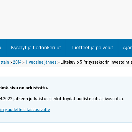
a
Kyselyt ja tiedonkeruut
Tuotteet ja palvelut
Aja
ittain
>
2014
>
1. vuosineljännes
> Liitekuvio 5. Yrityssektorin investointi
ämä sivu on arkistoitu.
.4.2022 jälkeen julkaistut tiedot löydät uudistetulta sivustolta.
iirry uudelle tilastosivulle