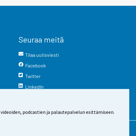
Seuraa meitä
Tilaa uutisviesti
Facebook
Twitter
LinkedIn
YouTube
Instagram
 videoiden, podcastien ja palautepalvelun esittämiseen.
stosta
Evästeasetukset