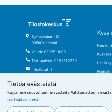
Kysy 
Työpajankatu
13
00580
Helsinki
Neuvonta
Vaihde
029 551 1000
Kysy tila
Tietopalvelu
029 551 2220
Usein ky
info@stat.fi
Medialle
Tietoa evästeistä
Käytämme sivustollamme evästeitä. Välttämättömiä evästeitä t
Lue lisää evästeistä.
Yhteystiedot
Palaute