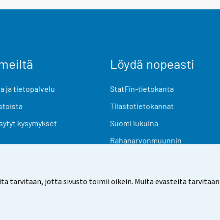
meiltä
Löydä nopeasti
 ja tietopalvelu
StatFin-tietokanta
stoista
Tilastotietokannat
sytyt kysymykset
Suomi lukuina
Rahanarvonmuunnin
Tulevat julkaisut
Tutkimusaineistot
arvitaan, jotta sivusto toimii oikein. Muita evästeitä tarvitaan
Käyttöehdot
Tietosuoja
Saavutettavuus
Tietoa sivu