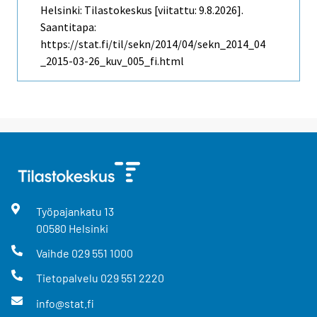
Helsinki: Tilastokeskus [viitattu: 9.8.2026].
Saantitapa:
https://stat.fi/til/sekn/2014/04/sekn_2014_04
_2015-03-26_kuv_005_fi.html
Työpajankatu
13
00580
Helsinki
Vaihde
029 551 1000
Tietopalvelu
029 551 2220
info@stat.fi