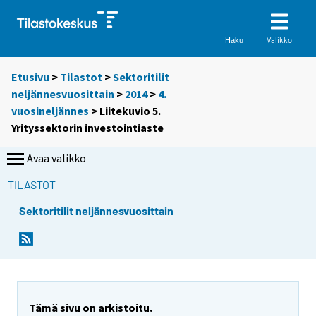
Valikko
Haku
Etusivu
>
Tilastot
>
Sektoritilit
neljännesvuosittain
>
2014
>
4.
vuosineljännes
> Liitekuvio 5.
Yrityssektorin investointiaste
Avaa valikko
TILASTOT
Sektoritilit neljännesvuosittain
Tämä sivu on arkistoitu.