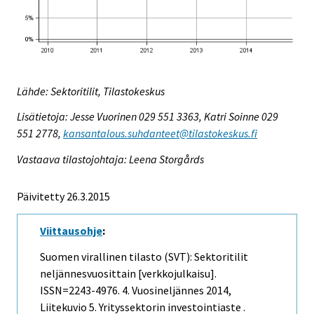
Lähde: Sektoritilit, Tilastokeskus
Lisätietoja: Jesse Vuorinen 029 551 3363, Katri Soinne 029
551 2778,
kansantalous.suhdanteet@tilastokeskus.fi
Vastaava tilastojohtaja: Leena Storgårds
Päivitetty 26.3.2015
Viittausohje
:
Suomen virallinen tilasto (SVT): Sektoritilit
neljännesvuosittain [verkkojulkaisu].
ISSN=2243-4976.
4. Vuosineljännes
2014,
Liitekuvio 5. Yrityssektorin investointiaste .