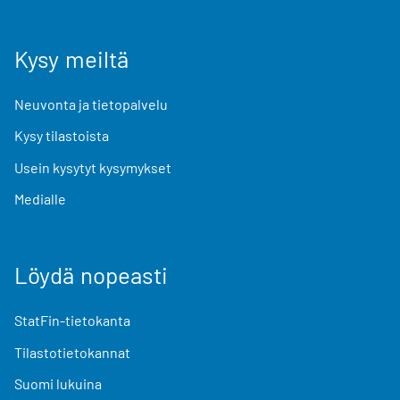
Kysy meiltä
Neuvonta ja tietopalvelu
Kysy tilastoista
Usein kysytyt kysymykset
Medialle
Löydä nopeasti
StatFin-tietokanta
Tilastotietokannat
Suomi lukuina