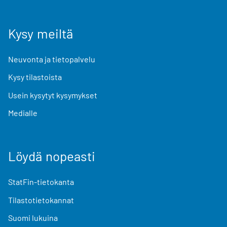
Kysy meiltä
Neuvonta ja tietopalvelu
Kysy tilastoista
Usein kysytyt kysymykset
Medialle
Löydä nopeasti
StatFin-tietokanta
Tilastotietokannat
Suomi lukuina