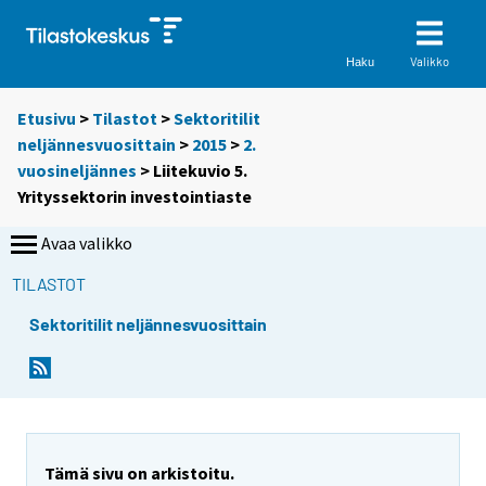
Valikko
Haku
Etusivu
>
Tilastot
>
Sektoritilit
neljännesvuosittain
>
2015
>
2.
vuosineljännes
> Liitekuvio 5.
Yrityssektorin investointiaste
Avaa valikko
TILASTOT
Sektoritilit neljännesvuosittain
Tämä sivu on arkistoitu.