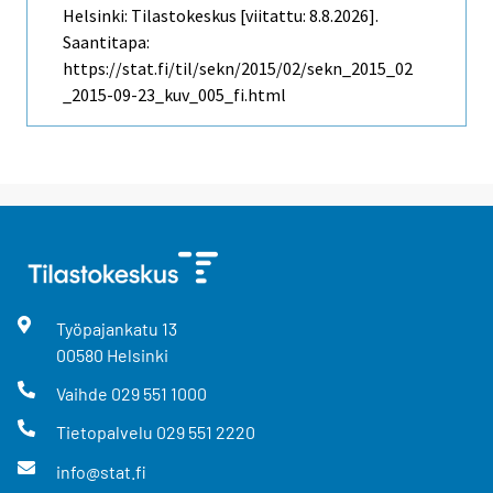
Helsinki: Tilastokeskus [viitattu: 8.8.2026].
Saantitapa:
https://stat.fi/til/sekn/2015/02/sekn_2015_02
_2015-09-23_kuv_005_fi.html
Työpajankatu
13
00580
Helsinki
Vaihde
029 551 1000
Tietopalvelu
029 551 2220
info@stat.fi