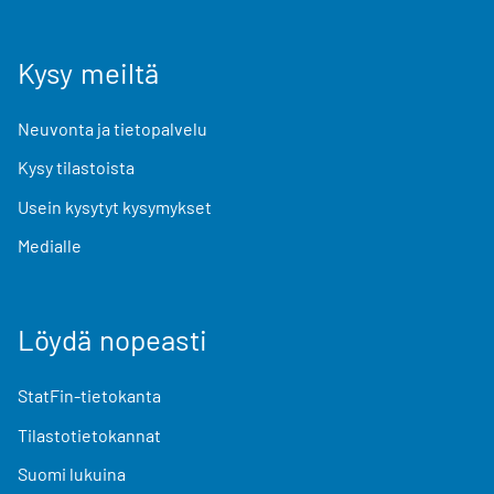
Kysy meiltä
Neuvonta ja tietopalvelu
Kysy tilastoista
Usein kysytyt kysymykset
Medialle
Löydä nopeasti
StatFin-tietokanta
Tilastotietokannat
Suomi lukuina