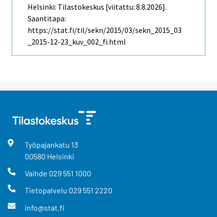
Helsinki: Tilastokeskus [viitattu: 8.8.2026].
Saantitapa:
https://stat.fi/til/sekn/2015/03/sekn_2015_03
_2015-12-23_kuv_002_fi.html
Työpajankatu
13
00580
Helsinki
Vaihde
029 551 1000
Tietopalvelu
029 551 2220
info@stat.fi