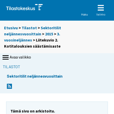
Valikko
Haku
Etusivu
>
Tilastot
>
Sektoritilit
neljännesvuosittain
>
2015
>
3.
vuosineljännes
> Liitekuvio 2.
Kotitalouksien säästämisaste
Avaa valikko
TILASTOT
Sektoritilit neljännesvuosittain
Tämä sivu on arkistoitu.