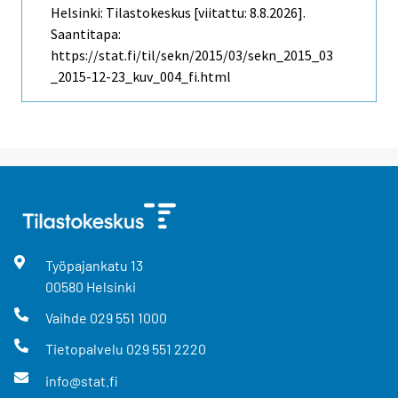
Helsinki: Tilastokeskus [viitattu: 8.8.2026].
Saantitapa:
https://stat.fi/til/sekn/2015/03/sekn_2015_03
_2015-12-23_kuv_004_fi.html
Työpajankatu
13
00580
Helsinki
Vaihde
029 551 1000
Tietopalvelu
029 551 2220
info@stat.fi