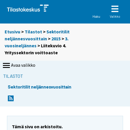
Valikko
Haku
Etusivu
>
Tilastot
>
Sektoritilit
neljännesvuosittain
>
2015
>
3.
vuosineljännes
> Liitekuvio 4.
Yrityssektorin voittoaste
Avaa valikko
TILASTOT
Sektoritilit neljännesvuosittain
Tämä sivu on arkistoitu.