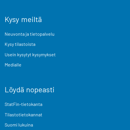
Kysy meiltä
Neuvonta ja tietopalvelu
Kysy tilastoista
Usein kysytyt kysymykset
Medialle
Löydä nopeasti
StatFin-tietokanta
Tilastotietokannat
Suomi lukuina