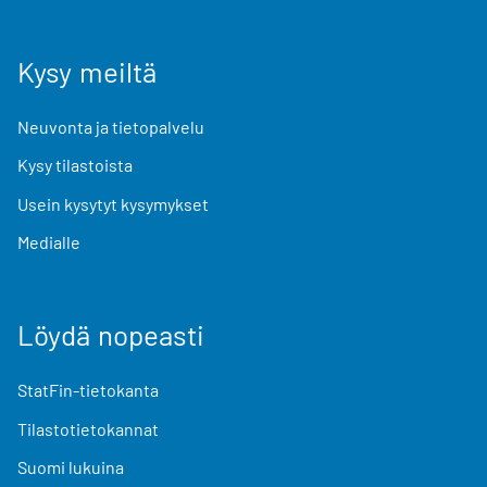
Kysy meiltä
Neuvonta ja tietopalvelu
Kysy tilastoista
Usein kysytyt kysymykset
Medialle
Löydä nopeasti
StatFin-tietokanta
Tilastotietokannat
Suomi lukuina