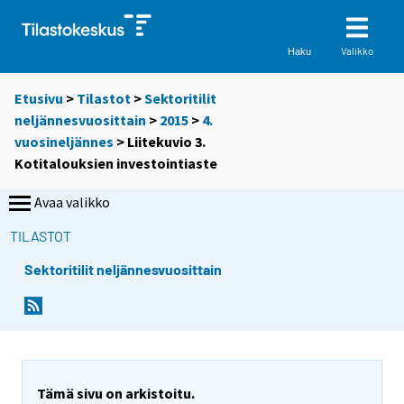
Valikko
Haku
Etusivu
>
Tilastot
>
Sektoritilit
neljännesvuosittain
>
2015
>
4.
vuosineljännes
> Liitekuvio 3.
Kotitalouksien investointiaste
Avaa valikko
TILASTOT
Sektoritilit neljännesvuosittain
Tämä sivu on arkistoitu.