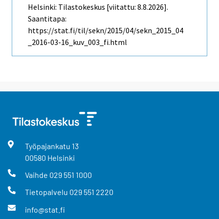
Helsinki: Tilastokeskus [viitattu: 8.8.2026].
Saantitapa:
https://stat.fi/til/sekn/2015/04/sekn_2015_04
_2016-03-16_kuv_003_fi.html
Työpajankatu
13
00580
Helsinki
Vaihde
029 551 1000
Tietopalvelu
029 551 2220
info@stat.fi