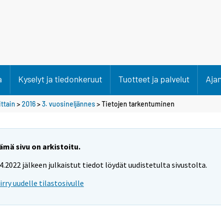
a
Kyselyt ja tiedonkeruut
Tuotteet ja palvelut
Aja
ittain
>
2016
>
3. vuosineljännes
> Tietojen tarkentuminen
ämä sivu on arkistoitu.
.4.2022 jälkeen julkaistut tiedot löydät uudistetulta sivustolta.
iirry uudelle tilastosivulle