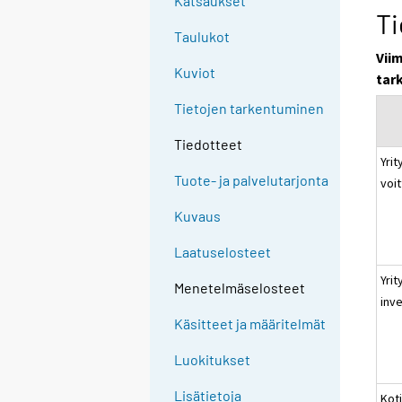
Katsaukset
Ti
Taulukot
Vii
Kuviot
tar
Tietojen tarkentuminen
Tiedotteet
Yrit
Tuote- ja palvelutarjonta
voi
Kuvaus
Laatuselosteet
Yrit
Menetelmäselosteet
inv
Käsitteet ja määritelmät
Luokitukset
Lisätietoja
Kot