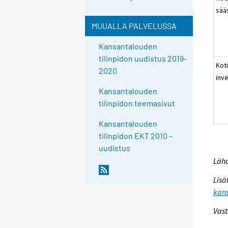
sää
MUUALLA PALVELUSSA
Kansantalouden
tilinpidon uudistus 2019-
Kot
2020
inv
Kansantalouden
tilinpidon teemasivut
Kansantalouden
tilinpidon EKT 2010 -
uudistus
Lähd
Lisä
kans
Vast