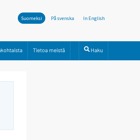
Suomeksi
På svenska
In English
nkohtaista
Tietoa meistä
Haku