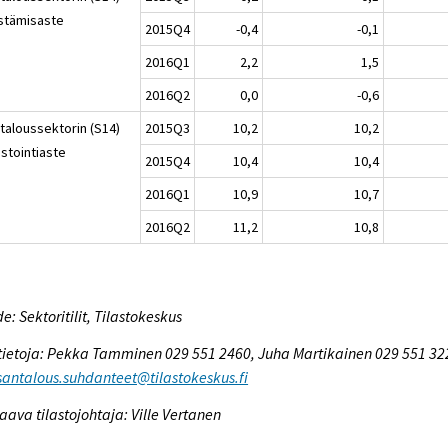
stämisaste
2015Q4
-0,4
-0,1
2016Q1
2,2
1,5
2016Q2
0,0
-0,6
italoussektorin (S14)
2015Q3
10,2
10,2
estointiaste
2015Q4
10,4
10,4
2016Q1
10,9
10,7
2016Q2
11,2
10,8
e: Sektoritilit, Tilastokeskus
tietoja: Pekka Tamminen 029 551 2460, Juha Martikainen 029 551 32
antalous.suhdanteet@tilastokeskus.fi
aava tilastojohtaja: Ville Vertanen