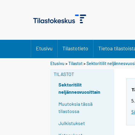
Etusivu
Tilastotieto
Tietoa tilastoist
Etusivu
>
Tilastot
>
Sektoritilit neljännesvuos
TILASTOT
Sektoritilit
T
neljännesvuosittain
5
Muutoksia tässä
tilastossa
S
Julkistukset