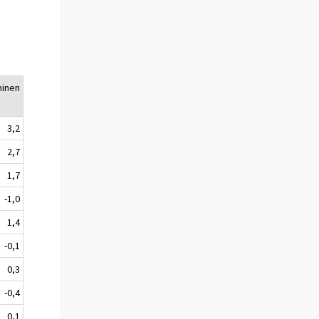
minen
3,2
2,7
1,7
-1,0
1,4
-0,1
0,3
-0,4
0,1