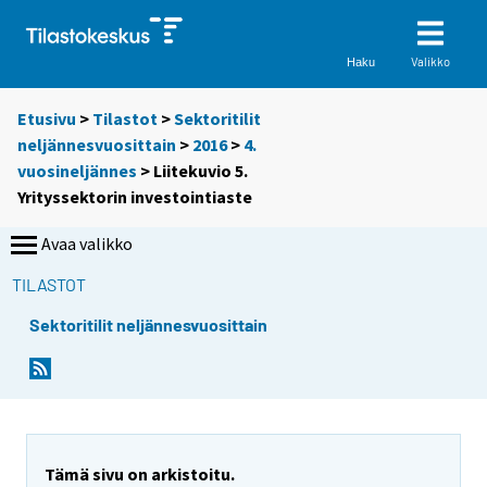
Valikko
Haku
Etusivu
>
Tilastot
>
Sektoritilit
neljännesvuosittain
>
2016
>
4.
vuosineljännes
> Liitekuvio 5.
Yrityssektorin investointiaste
Avaa valikko
TILASTOT
Sektoritilit neljännesvuosittain
Tämä sivu on arkistoitu.