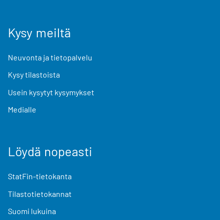
Kysy meiltä
Neuvonta ja tietopalvelu
Kysy tilastoista
Usein kysytyt kysymykset
Medialle
Löydä nopeasti
StatFin-tietokanta
Tilastotietokannat
Suomi lukuina