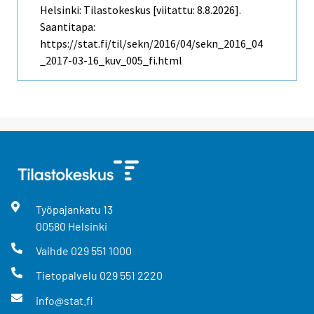
Helsinki: Tilastokeskus [viitattu: 8.8.2026].
Saantitapa:
https://stat.fi/til/sekn/2016/04/sekn_2016_04
_2017-03-16_kuv_005_fi.html
Työpajankatu
13
00580
Helsinki
Vaihde
029 551 1000
Tietopalvelu
029 551 2220
info@stat.fi