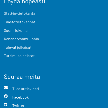
Löydä nopeasti
StatFin-tietokanta
Tilastotietokannat
Suomi lukuina
Rahanarvonmuunnin
Tulevat julkaisut
Tutkimusaineistot
Seuraa meitä
Tilaa uutisviesti
Facebook
Twitter