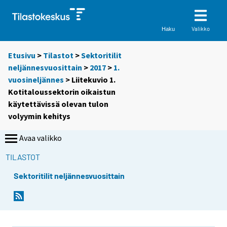
Valikko
Haku
Etusivu
>
Tilastot
>
Sektoritilit
neljännesvuosittain
>
2017
>
1.
vuosineljännes
> Liitekuvio 1.
Kotitaloussektorin oikaistun
käytettävissä olevan tulon
volyymin kehitys
Avaa valikko
TILASTOT
Sektoritilit neljännesvuosittain