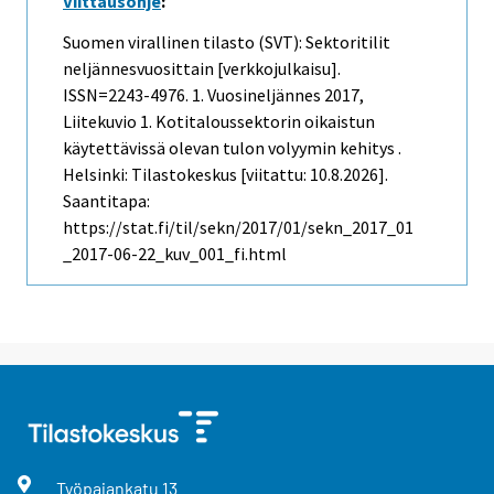
Viittausohje
:
Suomen virallinen tilasto (SVT): Sektoritilit
neljännesvuosittain [verkkojulkaisu].
ISSN=2243-4976.
1. Vuosineljännes
2017,
Liitekuvio 1. Kotitaloussektorin oikaistun
käytettävissä olevan tulon volyymin kehitys .
Helsinki: Tilastokeskus [viitattu: 10.8.2026].
Saantitapa:
https://stat.fi/til/sekn/2017/01/sekn_2017_01
_2017-06-22_kuv_001_fi.html
Työpajankatu
13