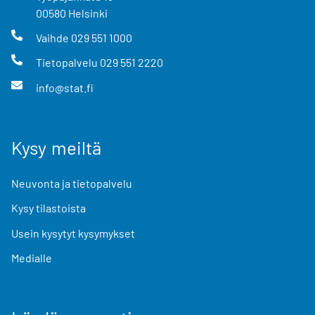
00580
Helsinki
Vaihde
029 551 1000
Tietopalvelu
029 551 2220
info@stat.fi
Kysy meiltä
Neuvonta ja tietopalvelu
Kysy tilastoista
Usein kysytyt kysymykset
Medialle