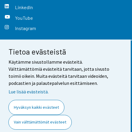
LinkedIn
YouTube
Instagram
Tietoa evästeistä
Yhteystiedot
Käytämme sivustollamme evästeitä.
Palaute
Välttämättömiä evästeitä tarvitaan, jotta sivusto
toimii oikein. Muita evästeitä tarvitaan videoiden,
Käyttöehdot
podcastien ja palautepalvelun esittämiseen.
Tietosuoja
Lue lisää evästeistä.
Saavutettavuus
Hyväksyn kaikki evästeet
Tietoa sivustosta
Vain välttämättömät evästeet
Evästeasetukset