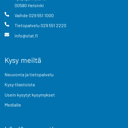
00580
Helsinki
Vaihde
029 551 1000
Tietopalvelu
029 551 2220
info@stat.fi
Kysy meiltä
Neuvonta ja tietopalvelu
Kysy tilastoista
Usein kysytyt kysymykset
Medialle