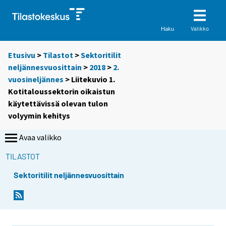
Valikko
Haku
Etusivu
>
Tilastot
>
Sektoritilit
neljännesvuosittain
>
2018
>
2.
vuosineljännes
> Liitekuvio 1.
Kotitaloussektorin oikaistun
käytettävissä olevan tulon
volyymin kehitys
Avaa valikko
TILASTOT
Sektoritilit neljännesvuosittain