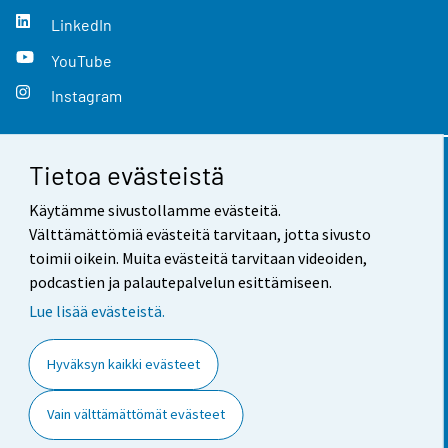
LinkedIn
YouTube
Instagram
Tietoa evästeistä
Yhteystiedot
Käytämme sivustollamme evästeitä.
Palaute
Välttämättömiä evästeitä tarvitaan, jotta sivusto
toimii oikein. Muita evästeitä tarvitaan videoiden,
Käyttöehdot
podcastien ja palautepalvelun esittämiseen.
Tietosuoja
Lue lisää evästeistä.
Saavutettavuus
Hyväksyn kaikki evästeet
Tietoa sivustosta
Vain välttämättömät evästeet
Evästeasetukset