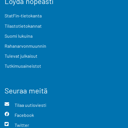
Löydä nopeasti
StatFin-tietokanta
Tilastotietokannat
Suomi lukuina
Rahanarvonmuunnin
Tulevat julkaisut
Tutkimusaineistot
Seuraa meitä
Tilaa uutisviesti
Facebook
Twitter