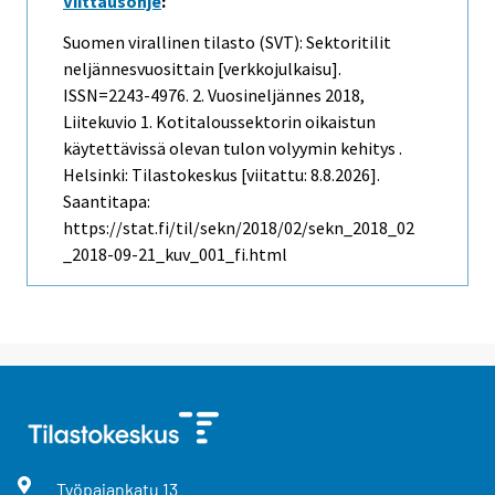
Viittausohje
:
Suomen virallinen tilasto (SVT): Sektoritilit
neljännesvuosittain [verkkojulkaisu].
ISSN=2243-4976.
2. Vuosineljännes
2018,
Liitekuvio 1. Kotitaloussektorin oikaistun
käytettävissä olevan tulon volyymin kehitys .
Helsinki: Tilastokeskus [viitattu: 8.8.2026].
Saantitapa:
https://stat.fi/til/sekn/2018/02/sekn_2018_02
_2018-09-21_kuv_001_fi.html
Työpajankatu
13