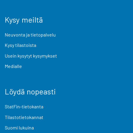
Kysy meiltä
Neuvonta ja tietopalvelu
Kysy tilastoista
Usein kysytyt kysymykset
Medialle
Löydä nopeasti
StatFin-tietokanta
Tilastotietokannat
Suomi lukuina