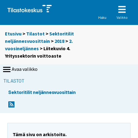
Valikko
Haku
Etusivu
>
Tilastot
>
Sektoritilit
neljännesvuosittain
>
2018
>
2.
vuosineljännes
> Liitekuvio 4.
Yrityssektorin voittoaste
Avaa valikko
TILASTOT
Sektoritilit neljännesvuosittain
Tämä sivu on arkistoitu.