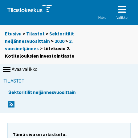
Valikko
Haku
Etusivu
>
Tilastot
>
Sektoritilit
neljännesvuosittain
>
2020
>
2.
vuosineljännes
> Liitekuvio 2.
Kotitalouksien investointiaste
Avaa valikko
TILASTOT
Sektoritilit neljännesvuosittain
Tämä sivu on arkistoitu.