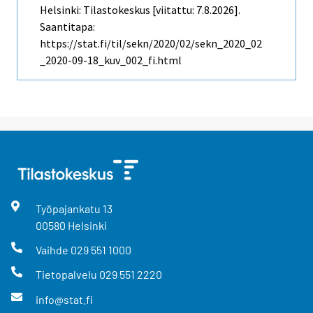
Helsinki: Tilastokeskus [viitattu: 7.8.2026].
Saantitapa:
https://stat.fi/til/sekn/2020/02/sekn_2020_02
_2020-09-18_kuv_002_fi.html
Työpajankatu
13
00580
Helsinki
Vaihde
029 551 1000
Tietopalvelu
029 551 2220
info@stat.fi