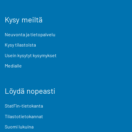
Kysy meiltä
Neuvonta ja tietopalvelu
Kysy tilastoista
Usein kysytyt kysymykset
Medialle
Löydä nopeasti
StatFin-tietokanta
Tilastotietokannat
Suomi lukuina