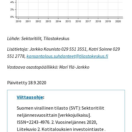
Lähde: Sektoritilit, Tilastokeskus
Lisätietoja: Jarkko Kaunisto 029 551 3551, Katri Soinne 029
551 2778,
kansantalous.suhdanteet@tilastokeskus.fi
Vastaava osastopäällikkö: Mari Ylä-Jarkko
Päivitetty 18.9.2020
Viittausohje
:
Suomen virallinen tilasto (SVT): Sektoritilit
neljännesvuosittain [verkkojulkaisu].
ISSN=2243-4976.
2. Vuosineljännes
2020,
Liitekuvio 2. Kotitalouksien investointiaste .