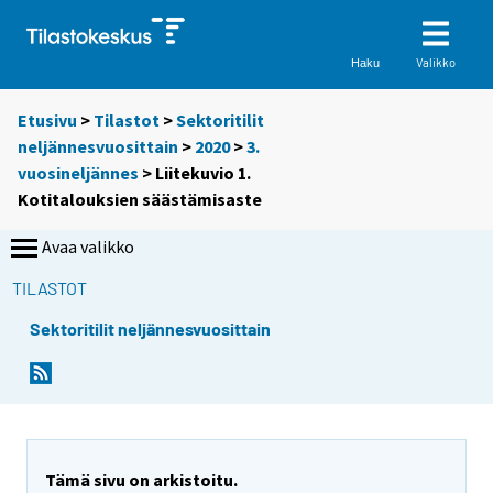
Valikko
Haku
Etusivu
>
Tilastot
>
Sektoritilit
neljännesvuosittain
>
2020
>
3.
vuosineljännes
> Liitekuvio 1.
Kotitalouksien säästämisaste
Avaa valikko
TILASTOT
Sektoritilit neljännesvuosittain
Tämä sivu on arkistoitu.