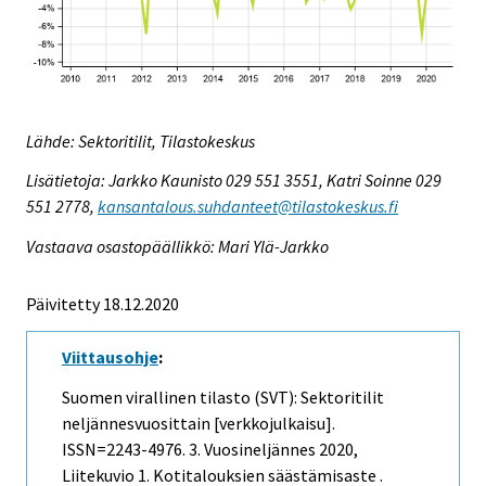
Lähde: Sektoritilit, Tilastokeskus
Lisätietoja: Jarkko Kaunisto 029 551 3551, Katri Soinne 029
551 2778,
kansantalous.suhdanteet@tilastokeskus.fi
Vastaava osastopäällikkö: Mari Ylä-Jarkko
Päivitetty 18.12.2020
Viittausohje
:
Suomen virallinen tilasto (SVT): Sektoritilit
neljännesvuosittain [verkkojulkaisu].
ISSN=2243-4976.
3. Vuosineljännes
2020,
Liitekuvio 1. Kotitalouksien säästämisaste .