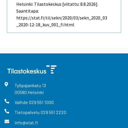
Helsinki: Tilastokeskus [viitattu: 8.8.2026].
Saantitapa:
https://stat.fi/til/sekn/2020/03/sekn_2020_03
_2020-12-18_kuv_001_fi.html
Työpajankatu
13
00580
Helsinki
Vaihde
029 551 1000
Tietopalvelu
029 551 2220
info@stat.fi