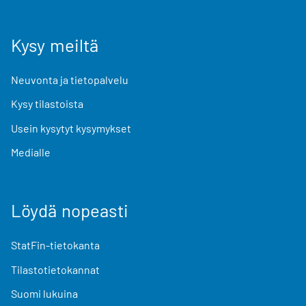
Kysy meiltä
Neuvonta ja tietopalvelu
Kysy tilastoista
Usein kysytyt kysymykset
Medialle
Löydä nopeasti
StatFin-tietokanta
Tilastotietokannat
Suomi lukuina