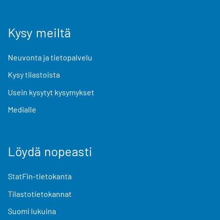
Kysy meiltä
Neuvonta ja tietopalvelu
Kysy tilastoista
Usein kysytyt kysymykset
Medialle
Löydä nopeasti
StatFin-tietokanta
Tilastotietokannat
Suomi lukuina