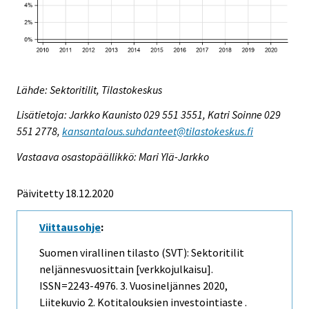
Lähde: Sektoritilit, Tilastokeskus
Lisätietoja: Jarkko Kaunisto 029 551 3551, Katri Soinne 029
551 2778,
kansantalous.suhdanteet@tilastokeskus.fi
Vastaava osastopäällikkö: Mari Ylä-Jarkko
Päivitetty 18.12.2020
Viittausohje
:
Suomen virallinen tilasto (SVT): Sektoritilit
neljännesvuosittain [verkkojulkaisu].
ISSN=2243-4976.
3. Vuosineljännes
2020,
Liitekuvio 2. Kotitalouksien investointiaste .