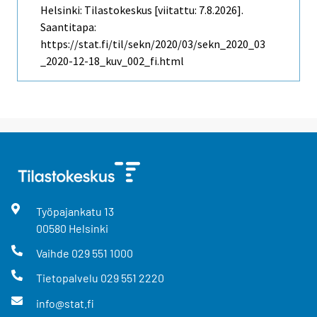
Helsinki: Tilastokeskus [viitattu: 7.8.2026].
Saantitapa:
https://stat.fi/til/sekn/2020/03/sekn_2020_03
_2020-12-18_kuv_002_fi.html
Työpajankatu
13
00580
Helsinki
Vaihde
029 551 1000
Tietopalvelu
029 551 2220
info@stat.fi