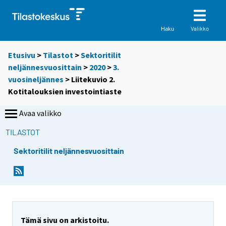
Valikko
Haku
Etusivu
>
Tilastot
>
Sektoritilit
neljännesvuosittain
>
2020
>
3.
vuosineljännes
> Liitekuvio 2.
Kotitalouksien investointiaste
Avaa valikko
TILASTOT
Sektoritilit neljännesvuosittain
Tämä sivu on arkistoitu.