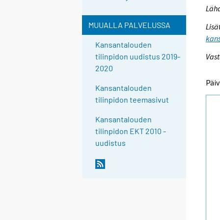
Lähd
MUUALLA PALVELUSSA
Lisä
kans
Kansantalouden
Vast
tilinpidon uudistus 2019-
2020
Päiv
Kansantalouden
tilinpidon teemasivut
Kansantalouden
tilinpidon EKT 2010 -
uudistus