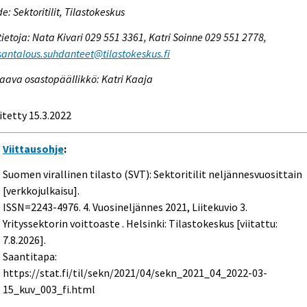
e: Sektoritilit, Tilastokeskus
tietoja: Nata Kivari 029 551 3361, Katri Soinne 029 551 2778,
antalous.suhdanteet@tilastokeskus.fi
aava osastopäällikkö: Katri Kaaja
itetty 15.3.2022
Viittausohje
:
Suomen virallinen tilasto (SVT): Sektoritilit neljännesvuosittain
[verkkojulkaisu].
ISSN=2243-4976.
4. Vuosineljännes
2021, Liitekuvio 3.
Yrityssektorin voittoaste . Helsinki: Tilastokeskus [viitattu:
7.8.2026].
Saantitapa:
https://stat.fi/til/sekn/2021/04/sekn_2021_04_2022-03-
15_kuv_003_fi.html