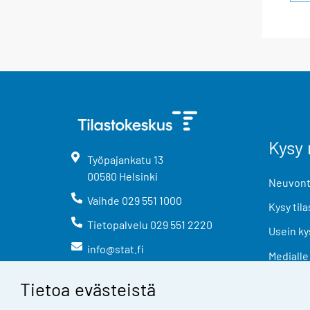
Kysy 
Työpajankatu
13
00580
Helsinki
Neuvonta
Vaihde
029 551 1000
Kysy tila
Tietopalvelu
029 551 2220
Usein ky
info@stat.fi
Medialle
Tietoa evästeistä