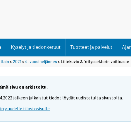
a
Kyselyt ja tiedonkeruut
Tuotteet ja palvelut
Aja
ittain
>
2021
>
4. vuosineljännes
> Liitekuvio 3. Yrityssektorin voittoaste
ämä sivu on arkistoitu.
.4.2022 jälkeen julkaistut tiedot löydät uudistetulta sivustolta.
iirry uudelle tilastosivulle