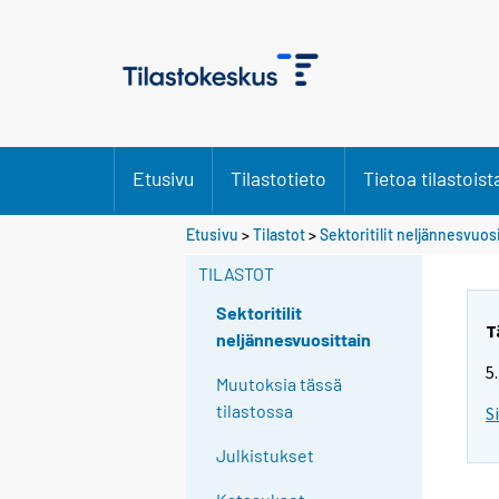
Etusivu
Tilastotieto
Tietoa tilastoist
Etusivu
>
Tilastot
>
Sektoritilit neljännesvuos
TILASTOT
Sektoritilit
T
neljännesvuosittain
5
Muutoksia tässä
tilastossa
S
Julkistukset