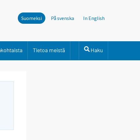
Suomeksi
På svenska
In English
nkohtaista
Tietoa meistä
Haku