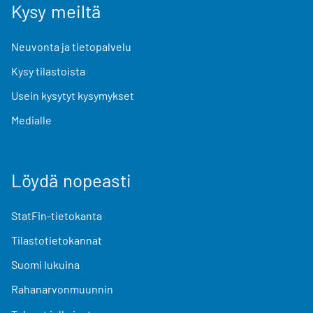
Kysy meiltä
Neuvonta ja tietopalvelu
Kysy tilastoista
Usein kysytyt kysymykset
Medialle
Löydä nopeasti
StatFin-tietokanta
Tilastotietokannat
Suomi lukuina
Rahanarvonmuunnin