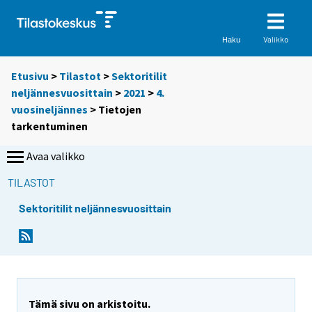
Valikko
Haku
Etusivu
>
Tilastot
>
Sektoritilit
neljännesvuosittain
>
2021
>
4.
vuosineljännes
> Tietojen
tarkentuminen
Avaa valikko
TILASTOT
Sektoritilit neljännesvuosittain
Tämä sivu on arkistoitu.