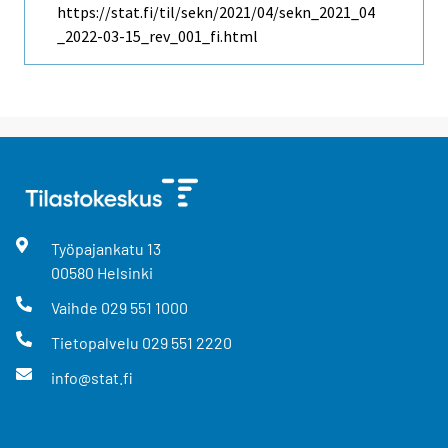
https://stat.fi/til/sekn/2021/04/sekn_2021_04
_2022-03-15_rev_001_fi.html
Työpajankatu
13
00580
Helsinki
Vaihde
029 551 1000
Tietopalvelu
029 551 2220
info@stat.fi