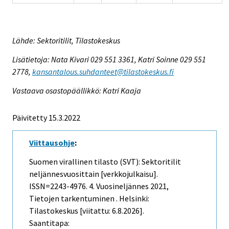
Lähde: Sektoritilit, Tilastokeskus
Lisätietoja: Nata Kivari 029 551 3361, Katri Soinne 029 551
2778,
kansantalous.suhdanteet@tilastokeskus.fi
Vastaava osastopäällikkö: Katri Kaaja
Päivitetty 15.3.2022
Viittausohje
:
Suomen virallinen tilasto (SVT): Sektoritilit
neljännesvuosittain [verkkojulkaisu].
ISSN=2243-4976.
4. Vuosineljännes
2021,
Tietojen tarkentuminen . Helsinki:
Tilastokeskus [viitattu: 6.8.2026].
Saantitapa: