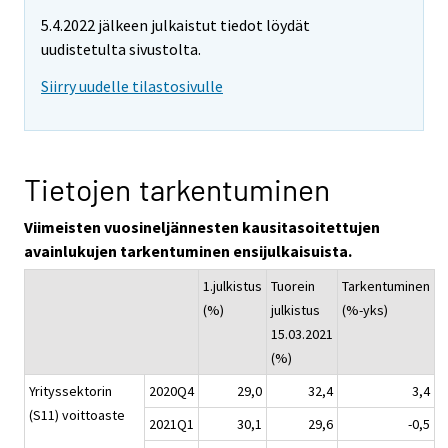
5.4.2022 jälkeen julkaistut tiedot löydät
uudistetulta sivustolta.
Siirry uudelle tilastosivulle
Tietojen tarkentuminen
Viimeisten vuosineljännesten kausitasoitettujen
avainlukujen tarkentuminen ensijulkaisuista.
1.julkistus
Tuorein
Tarkentuminen
(%)
julkistus
(%-yks)
15.03.2021
(%)
Yrityssektorin
2020Q4
29,0
32,4
3,4
(S11) voittoaste
2021Q1
30,1
29,6
-0,5