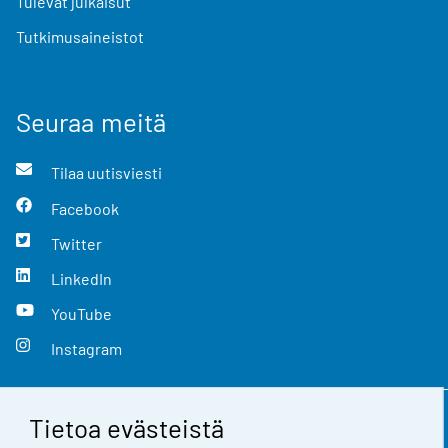
Tulevat julkaisut
Tutkimusaineistot
Seuraa meitä
Tilaa uutisviesti
Facebook
Twitter
LinkedIn
YouTube
Instagram
Tietoa evästeistä
Yhteystiedot