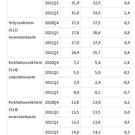
2021Q2
31,9
32,5
0,6
2021Q3
31,6
33,0
1,4
Yrityssektorin
2020Q4
27,0
27,5
0,5
(S11)
2021Q1
27,8
28,6
0,8
investointiaste
2021Q2
27,0
27,9
0,9
2021Q3
24,9
25,7
0,8
Kotitaloussektorin
2020Q4
7,2
5,4
-1,8
(S14)
2021Q1
5,5
5,0
-0,5
säästämisaste
2021Q2
2,9
2,4
-0,5
2021Q3
0,6
-0,1
-0,7
Kotitaloussektorin
2020Q4
12,8
13,0
0,2
(S14)
2021Q1
13,5
13,5
0,0
investointiaste
2021Q2
13,3
13,8
0,5
2021Q3
14,0
14,2
0,2