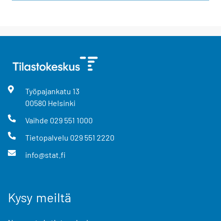
Työpajankatu
13
00580
Helsinki
Vaihde
029 551 1000
Tietopalvelu
029 551 2220
info@stat.fi
Kysy meiltä