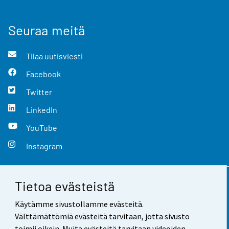
Seuraa meitä
Tilaa uutisviesti
Facebook
Twitter
LinkedIn
YouTube
Instagram
Tietoa evästeistä
Yhteystiedot
Käytämme sivustollamme evästeitä.
Palaute
Välttämättömiä evästeitä tarvitaan, jotta sivusto
toimii oikein. Muita evästeitä tarvitaan videoiden,