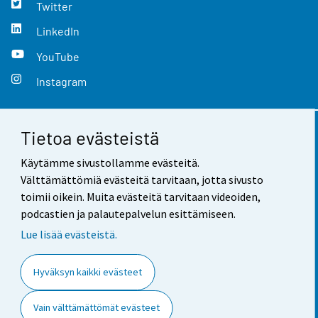
Twitter
LinkedIn
YouTube
Instagram
Tietoa evästeistä
Yhteystiedot
Käytämme sivustollamme evästeitä.
Palaute
Välttämättömiä evästeitä tarvitaan, jotta sivusto
toimii oikein. Muita evästeitä tarvitaan videoiden,
Käyttöehdot
podcastien ja palautepalvelun esittämiseen.
Tietosuoja
Lue lisää evästeistä.
Saavutettavuus
Hyväksyn kaikki evästeet
Tietoa sivustosta
Vain välttämättömät evästeet
Evästeasetukset