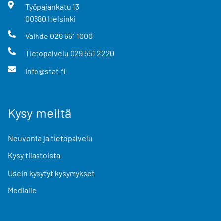
Työpajankatu
13
00580
Helsinki
Vaihde
029 551 1000
Tietopalvelu
029 551 2220
info@stat.fi
Kysy meiltä
Neuvonta ja tietopalvelu
Kysy tilastoista
Usein kysytyt kysymykset
Medialle