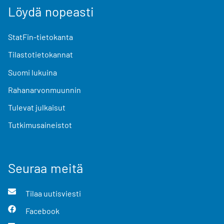
Löydä nopeasti
StatFin-tietokanta
Tilastotietokannat
Suomi lukuina
Rahanarvonmuunnin
Tulevat julkaisut
Tutkimusaineistot
Seuraa meitä
Tilaa uutisviesti
Facebook