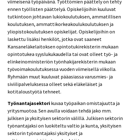
viimeisenä työpäivänä. Työttömien päättely on tehty
ennen työllisten päättelyä. Opiskelijoihin kuuluvat
tutkintoon johtavan lukiokoulutuksen, ammatillisen
koulutuksen, ammattikorkeakoulukoulutuksen ja
yliopistokoulutuksen opiskelijat. Opiskelijoihin on
laskettu lisäksi henkilöt, jotka ovat saaneet
Kansaneläkelaitoksen opintotukirekisterin mukaan
opintotukea syyslukukaudella tai ovat olleet työ- ja
elinkeinoministeriön työnhakijarekisterin mukaan
työvoimakoulutuksessa vuoden viimeisellä viikolla.
Ryhmään muut kuuluvat pääasiassa varusmies- ja
siviilipalveluksessa olleet sekä eläkeläiset ja
kotitaloustyötä tehneet.
Työnantajasektori
kuvaa työpaikan omistajuutta ja
yritysmuotoa. Sen avulla voidaan tehdä jako mm.
julkisen ja yksityisen sektorin välillä. Julkisen sektorin
työnantajaksi on luokiteltu valtio ja kunta, yksityisen
sektorin työnantajaksi yksityiset ja