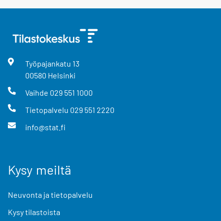
Työpajankatu
13
00580
Helsinki
Vaihde
029 551 1000
Tietopalvelu
029 551 2220
info@stat.fi
Kysy meiltä
Neuvonta ja tietopalvelu
Kysy tilastoista