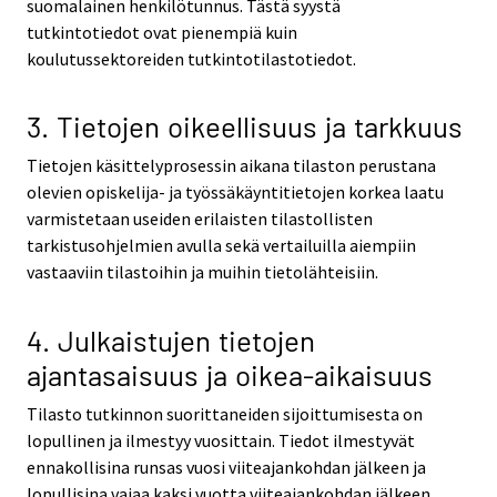
suomalainen henkilötunnus. Tästä syystä
tutkintotiedot ovat pienempiä kuin
koulutussektoreiden tutkintotilastotiedot.
3. Tietojen oikeellisuus ja tarkkuus
Tietojen käsittelyprosessin aikana tilaston perustana
olevien opiskelija- ja työssäkäyntitietojen korkea laatu
varmistetaan useiden erilaisten tilastollisten
tarkistusohjelmien avulla sekä vertailuilla aiempiin
vastaaviin tilastoihin ja muihin tietolähteisiin.
4. Julkaistujen tietojen
ajantasaisuus ja oikea-aikaisuus
Tilasto tutkinnon suorittaneiden sijoittumisesta on
lopullinen ja ilmestyy vuosittain. Tiedot ilmestyvät
ennakollisina runsas vuosi viiteajankohdan jälkeen ja
lopullisina vajaa kaksi vuotta viiteajankohdan jälkeen.