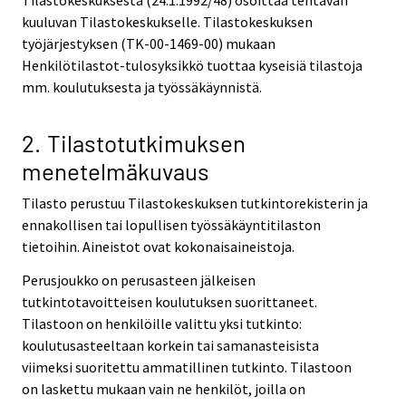
Tilastokeskuksesta (24.1.1992/48) osoittaa tehtävän
kuuluvan Tilastokeskukselle. Tilastokeskuksen
työjärjestyksen (TK-00-1469-00) mukaan
Henkilötilastot-tulosyksikkö tuottaa kyseisiä tilastoja
mm. koulutuksesta ja työssäkäynnistä.
2. Tilastotutkimuksen
menetelmäkuvaus
Tilasto perustuu Tilastokeskuksen tutkintorekisterin ja
ennakollisen tai lopullisen työssäkäyntitilaston
tietoihin. Aineistot ovat kokonaisaineistoja.
Perusjoukko on perusasteen jälkeisen
tutkintotavoitteisen koulutuksen suorittaneet.
Tilastoon on henkilöille valittu yksi tutkinto:
koulutusasteeltaan korkein tai samanasteisista
viimeksi suoritettu ammatillinen tutkinto. Tilastoon
on laskettu mukaan vain ne henkilöt, joilla on