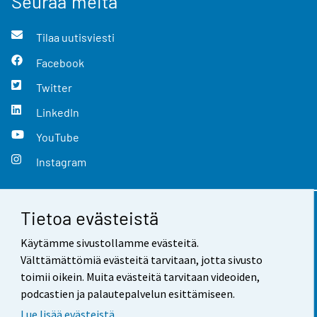
Seuraa meitä
Tilaa uutisviesti
Facebook
Twitter
LinkedIn
YouTube
Instagram
Tietoa evästeistä
Yhteystiedot
Käytämme sivustollamme evästeitä.
Palaute
Välttämättömiä evästeitä tarvitaan, jotta sivusto
toimii oikein. Muita evästeitä tarvitaan videoiden,
Käyttöehdot
podcastien ja palautepalvelun esittämiseen.
Tietosuoja
Lue lisää evästeistä.