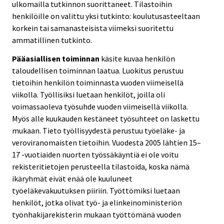
ulkomailla tutkinnon suorittaneet. Tilastoihin
henkilöille on valittu yksi tutkinto: koulutusasteeltaan
korkein tai samanasteisista viimeksi suoritettu
ammatillinen tutkinto.
Pääasiallisen toiminnan
käsite kuvaa henkilön
taloudellisen toiminnan laatua. Luokitus perustuu
tietoihin henkilön toiminnasta vuoden viimeisellä
viikolla. Työllisiksi luetaan henkilöt, joilla oli
voimassaoleva työsuhde vuoden viimeisellä viikolla.
Myös alle kuukauden kestäneet työsuhteet on laskettu
mukaan. Tieto työllisyydestä perustuu työeläke- ja
veroviranomaisten tietoihin. Vuodesta 2005 lähtien 15–
17 -vuotiaiden nuorten työssäkäyntiä ei ole voitu
rekisteritietojen perusteella tilastoida, koska nämä
ikäryhmät eivät enää ole kuuluneet
työeläkevakuutuksen piiriin. Työttömiksi luetaan
henkilöt, jotka olivat työ- ja elinkeinoministeriön
työnhakijarekisterin mukaan työttömänä vuoden