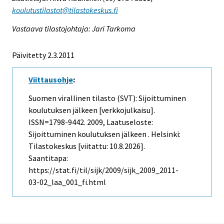
koulutustilastot@tilastokeskus.fi
Vastaava tilastojohtaja: Jari Tarkoma
Päivitetty 2.3.2011
Viittausohje
:
Suomen virallinen tilasto (SVT): Sijoittuminen
koulutuksen jälkeen [verkkojulkaisu].
ISSN=1798-9442. 2009, Laatuseloste:
Sijoittuminen koulutuksen jälkeen . Helsinki:
Tilastokeskus [viitattu: 10.8.2026].
Saantitapa:
https://stat.fi/til/sijk/2009/sijk_2009_2011-
03-02_laa_001_fi.html