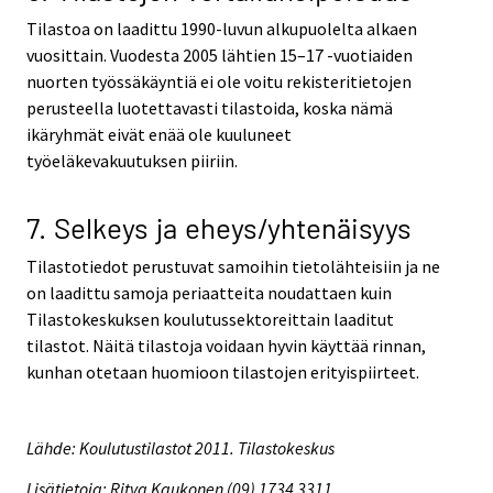
Tilastoa on laadittu 1990-luvun alkupuolelta alkaen
vuosittain. Vuodesta 2005 lähtien 15–17 -vuotiaiden
nuorten työssäkäyntiä ei ole voitu rekisteritietojen
perusteella luotettavasti tilastoida, koska nämä
ikäryhmät eivät enää ole kuuluneet
työeläkevakuutuksen piiriin.
7. Selkeys ja eheys/yhtenäisyys
Tilastotiedot perustuvat samoihin tietolähteisiin ja ne
on laadittu samoja periaatteita noudattaen kuin
Tilastokeskuksen koulutussektoreittain laaditut
tilastot. Näitä tilastoja voidaan hyvin käyttää rinnan,
kunhan otetaan huomioon tilastojen erityispiirteet.
Lähde: Koulutustilastot 2011. Tilastokeskus
Lisätietoja: Ritva Kaukonen (09) 1734 3311,