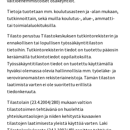
valtioenemmistöiset osakeyhtiöt.
Tietoja tuotetaan mm. koulutusasteen ja -alan mukaan,
tutkinnoittain, sekä muilla koulutus-, alue-, ammatti-
tai toimialaluokituksilla.
Tilasto perustuu Tilastokeskuksen tutkintorekisterin ja
ennakollisen tai lopullisen työssäkäyntitilaston
tietoihin. Tutkintorekisterin tiedot on tuotettu pääosin
keräämällä tutkintotiedot oppilaitoksilta.
Työssäkäyntitilaston tiedot on tuotettu käyttämällä
hyväksi olemassa olevia hallinnollisia mm. työeläke- ja
veroviranomaisten rekisteriaineistoja. Tämän tilaston
laatimista varten ei ole suoritettu erillistä
tiedonkeruuta.
Tilastolain (23.4.2004/280) mukaan valtion
tilastotoimen tehtävänä on huolehtia
yhteiskuntaolojen ja niiden kehitystä kuvaavien
tilastojen laatimisesta yleistä käyttöä varten. Laki