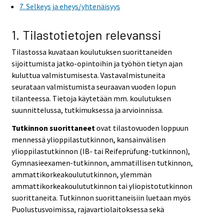
7. Selkeys ja eheys/yhtenäisyys
1. Tilastotietojen relevanssi
Tilastossa kuvataan koulutuksen suorittaneiden
sijoittumista jatko-opintoihin ja työhön tietyn ajan
kuluttua valmistumisesta. Vastavalmistuneita
seurataan valmistumista seuraavan vuoden lopun
tilanteessa. Tietoja käytetään mm. koulutuksen
suunnittelussa, tutkimuksessa ja arvioinnissa.
Tutkinnon suorittaneet
ovat tilastovuoden loppuun
mennessä ylioppilastutkinnon, kansainvälisen
ylioppilastutkinnon (IB- tai Reifeprüfung-tutkinnon),
Gymnasieexamen-tutkinnon, ammatillisen tutkinnon,
ammattikorkeakoulututkinnon, ylemmän
ammattikorkeakoulututkinnon tai yliopistotutkinnon
suorittaneita. Tutkinnon suorittaneisiin luetaan myös
Puolustusvoimissa, rajavartiolaitoksessa sekä