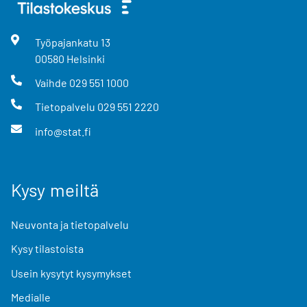
Työpajankatu
13
00580
Helsinki
Vaihde
029 551 1000
Tietopalvelu
029 551 2220
info@stat.fi
Kysy meiltä
Neuvonta ja tietopalvelu
Kysy tilastoista
Usein kysytyt kysymykset
Medialle