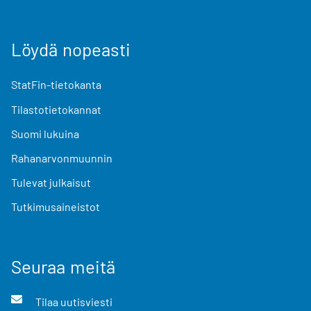
Löydä nopeasti
StatFin-tietokanta
Tilastotietokannat
Suomi lukuina
Rahanarvonmuunnin
Tulevat julkaisut
Tutkimusaineistot
Seuraa meitä
Tilaa uutisviesti