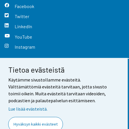
Facebook
Twitter
LinkedIn
YouTube
Instagram
Tietoa evästeistä
Yhteystiedot
Käytämme sivustollamme evästeitä.
Palaute
Välttämättömiä evästeitä tarvitaan, jotta sivusto
toimii oikein. Muita evästeitä tarvitaan videoiden,
Käyttöehdot
podcastien ja palautepalvelun esittämiseen.
Tietosuoja
Lue lisää evästeistä.
Saavutettavuus
Hyväksyn kaikki evästeet
Tietoa sivustosta