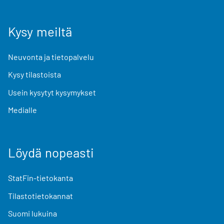
Kysy meiltä
Neuvonta ja tietopalvelu
Kysy tilastoista
Usein kysytyt kysymykset
Medialle
Löydä nopeasti
StatFin-tietokanta
Tilastotietokannat
Suomi lukuina