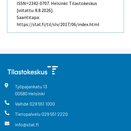
ISSN=2342-0707. Helsinki: Tilastokeskus
[viitattu: 8.8.2026].
Saantitapa:
https://stat.fi/til/slv/2017/06/index.html
Työpajankatu
13
00580
Helsinki
Vaihde
029 551 1000
Tietopalvelu
029 551 2220
info@stat.fi