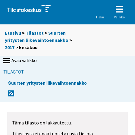
Valikko
Haku
Etusivu
>
Tilastot
>
Suurten
yritysten liikevaihtoennakko
>
2017
>
kesäkuu
Avaa valikko
TILASTOT
Suurten yritysten liikevaihtoennakko
Tämä tilasto on lakkautettu.
Tilastosta ei enää tuoteta uusia tietoja.