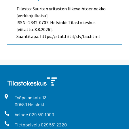
Tilasto: Suurten yritysten liikevaihtoennakko
[verkkojulkaisu].
ISSN=2342-0707. Helsinki: Tilastokeskus
[viitattu: 8.8.2026].
Saantitapa: https://stat.fi/til/slv/laa.html
Työpajankatu
13
00580
Helsinki
Vaihde
029 551 1000
Tietopalvelu
029 551 2220