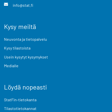
info@stat.fi
Kysy meiltä
Neuvonta ja tietopalvelu
Kysy tilastoista
Usein kysytyt kysymykset
Medialle
Löydä nopeasti
StatFin-tietokanta
Tilastotietokannat