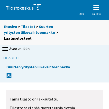
Valikko
Haku
Etusivu
>
Tilastot
>
Suurten
yritysten liikevaihtoennakko
>
Laatuselosteet
Avaa valikko
TILASTOT
Suurten yritysten liikevaihtoennakko
Tämä tilasto on lakkautettu.
Tilastosta ei enää tuoteta uusia tietoja.