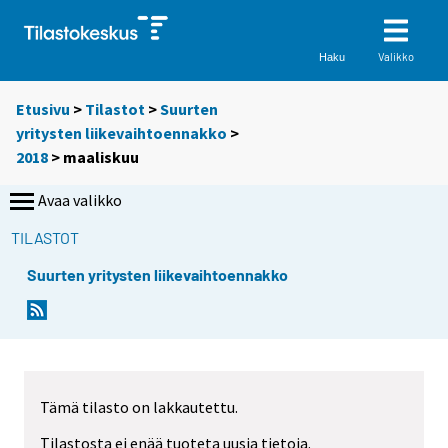
Valikko
Haku
Etusivu
>
Tilastot
>
Suurten
yritysten liikevaihtoennakko
>
2018
>
maaliskuu
Avaa valikko
TILASTOT
Suurten yritysten liikevaihtoennakko
Tämä tilasto on lakkautettu.
Tilastosta ei enää tuoteta uusia tietoja.