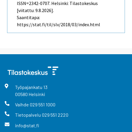
ISSN=2342-0707. Helsinki: Tilastokeskus
[viitattu: 9.8.2026].
Saantitapa:
https://stat.fi/til/slv/2018/03/index.html
Työpajankatu
13
00580
Helsinki
Vaihde
029 551 1000
Tietopalvelu
029 551 2220
info@stat.fi