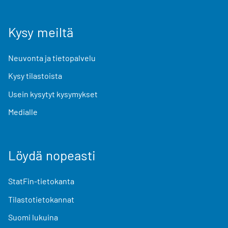
Kysy meiltä
Neuvonta ja tietopalvelu
Kysy tilastoista
Usein kysytyt kysymykset
Medialle
Löydä nopeasti
StatFin-tietokanta
Tilastotietokannat
Suomi lukuina