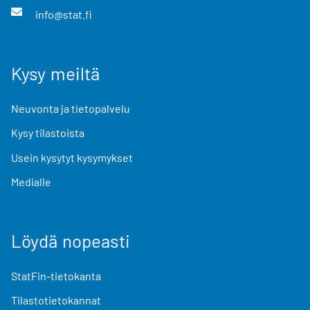
info@stat.fi
Kysy meiltä
Neuvonta ja tietopalvelu
Kysy tilastoista
Usein kysytyt kysymykset
Medialle
Löydä nopeasti
StatFin-tietokanta
Tilastotietokannat