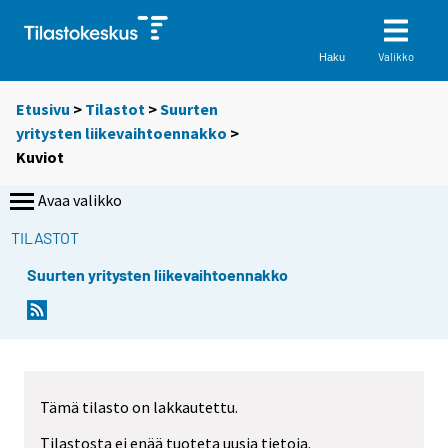
Valikko
Haku
Etusivu
>
Tilastot
>
Suurten
yritysten liikevaihtoennakko
>
Kuviot
Avaa valikko
TILASTOT
Suurten yritysten liikevaihtoennakko
Tämä tilasto on lakkautettu.
Tilastosta ei enää tuoteta uusia tietoja.