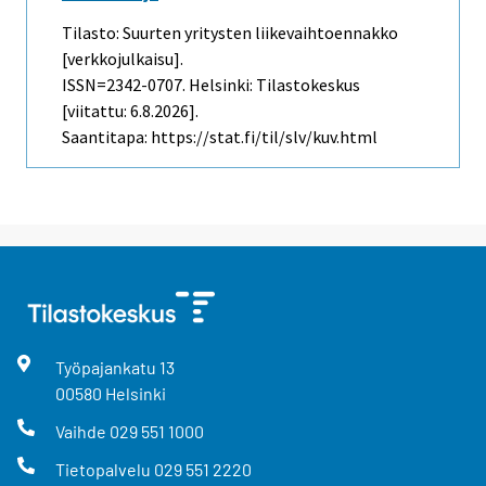
Tilasto: Suurten yritysten liikevaihtoennakko
[verkkojulkaisu].
ISSN=2342-0707. Helsinki: Tilastokeskus
[viitattu: 6.8.2026].
Saantitapa: https://stat.fi/til/slv/kuv.html
Työpajankatu
13
00580
Helsinki
Vaihde
029 551 1000
Tietopalvelu
029 551 2220