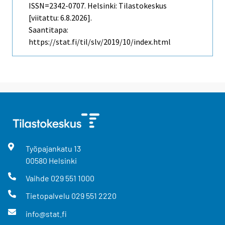
ISSN=2342-0707. Helsinki: Tilastokeskus
[viitattu: 6.8.2026].
Saantitapa:
https://stat.fi/til/slv/2019/10/index.html
Työpajankatu
13
00580
Helsinki
Vaihde
029 551 1000
Tietopalvelu
029 551 2220
info@stat.fi