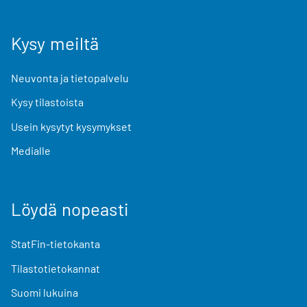
Kysy meiltä
Neuvonta ja tietopalvelu
Kysy tilastoista
Usein kysytyt kysymykset
Medialle
Löydä nopeasti
StatFin-tietokanta
Tilastotietokannat
Suomi lukuina