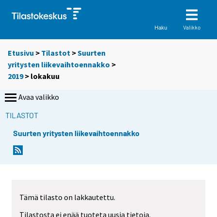
Valikko
Haku
Etusivu
>
Tilastot
>
Suurten
yritysten liikevaihtoennakko
>
2019
>
lokakuu
Avaa valikko
TILASTOT
Suurten yritysten liikevaihtoennakko
Tämä tilasto on lakkautettu.
Tilastosta ei enää tuoteta uusia tietoja.