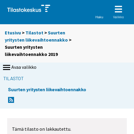
Valikko
Haku
Etusivu
>
Tilastot
>
Suurten
yritysten liikevaihtoennakko
>
Suurten yritysten
liikevaihtoennakko 2019
Avaa valikko
TILASTOT
Suurten yritysten liikevaihtoennakko
Tämä tilasto on lakkautettu.