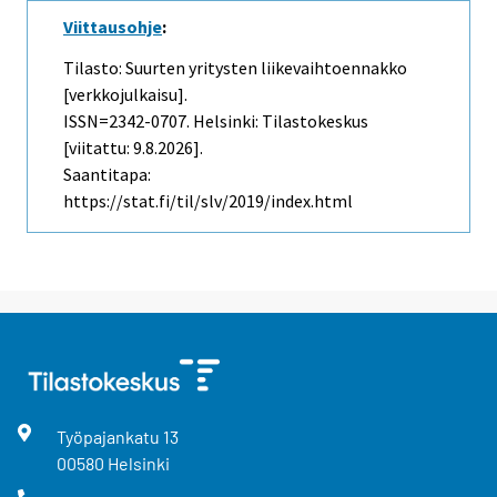
Viittausohje
:
Tilasto: Suurten yritysten liikevaihtoennakko
[verkkojulkaisu].
ISSN=2342-0707. Helsinki: Tilastokeskus
[viitattu: 9.8.2026].
Saantitapa:
https://stat.fi/til/slv/2019/index.html
Työpajankatu
13
00580
Helsinki