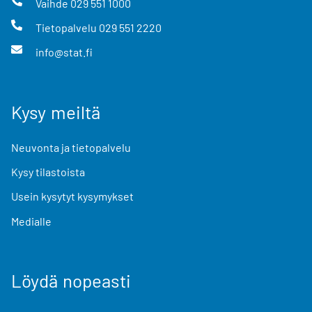
Vaihde
029 551 1000
Tietopalvelu
029 551 2220
info@stat.fi
Kysy meiltä
Neuvonta ja tietopalvelu
Kysy tilastoista
Usein kysytyt kysymykset
Medialle
Löydä nopeasti