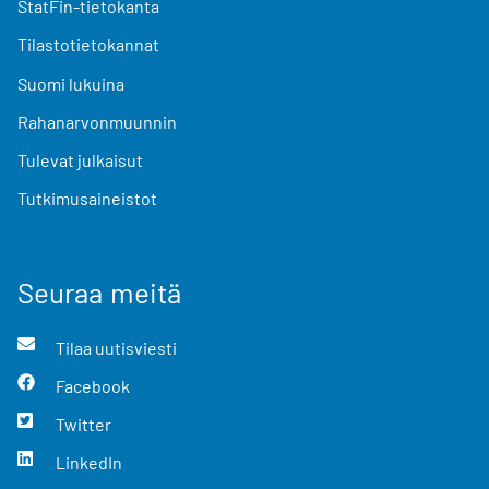
StatFin-tietokanta
Tilastotietokannat
Suomi lukuina
Rahanarvonmuunnin
Tulevat julkaisut
Tutkimusaineistot
Seuraa meitä
Tilaa uutisviesti
Facebook
Twitter
LinkedIn