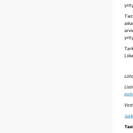
yrit
Tiet
aika
arvi
yrit
Tark
Lii
Lähd
Lisä
palv
Vast
Jul
Tau