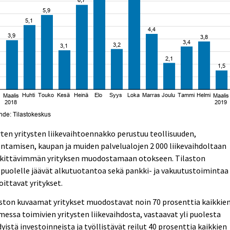
ten yritysten liikevaihtoennakko perustuu teollisuuden,
ntamisen, kaupan ja muiden palvelualojen 2 000 liikevaihdoltaan
kittävimmän yrityksen muodostamaan otokseen. Tilaston
puolelle jäävät alkutuotantoa sekä pankki- ja vakuutustoimintaa
oittavat yritykset.
ston kuvaamat yritykset muodostavat noin 70 prosenttia kaikkie
essa toimivien yritysten liikevaihdosta, vastaavat yli puolesta
yistä investoinneista ja työllistävät reilut 40 prosenttia kaikkien