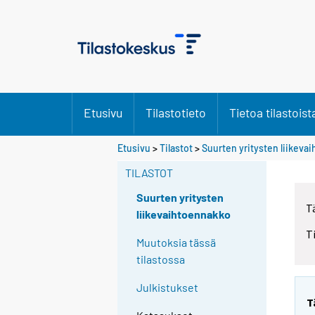
Etusivu
Tilastotieto
Tietoa tilastoist
Y
Y
Etusivu
>
Tilastot
>
Suurten yritysten liikeva
o
o
u
u
TILASTOT
a
a
r
r
Suurten yritysten
T
e
e
liikevaihtoennakko
m
m
T
o
o
Muutoksia tässä
v
v
tilastossa
i
i
n
n
Julkistukset
g
g
T
t
t