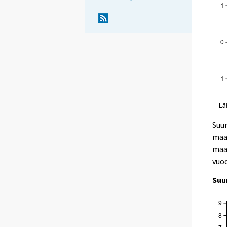
Suur
maal
maal
vuo
Suu