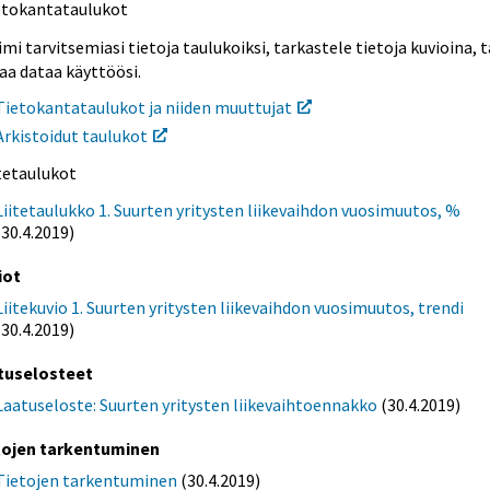
etokantataulukot
mi tarvitsemiasi tietoja taulukoiksi, tarkastele tietoja kuvioina, t
aa dataa käyttöösi.
Tietokantataulukot ja niiden muuttujat
Arkistoidut taulukot
itetaulukot
Liitetaulukko 1. Suurten yritysten liikevaihdon vuosimuutos, %
(30.4.2019)
iot
Liitekuvio 1. Suurten yritysten liikevaihdon vuosimuutos, trendi
(30.4.2019)
tuselosteet
Laatuseloste: Suurten yritysten liikevaihtoennakko
(30.4.2019)
tojen tarkentuminen
Tietojen tarkentuminen
(30.4.2019)