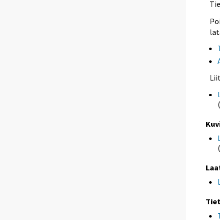
Ti
Poi
lat
Li
Kuv
Laa
Tie