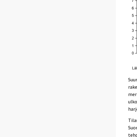
Suur
rake
mer
ulko
harj
Tila
Suom
tehd