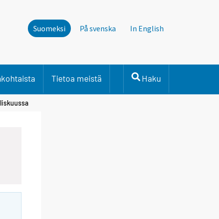
Suomeksi
På svenska
In English
nkohtaista
Tietoa meistä
Haku
aliskuussa