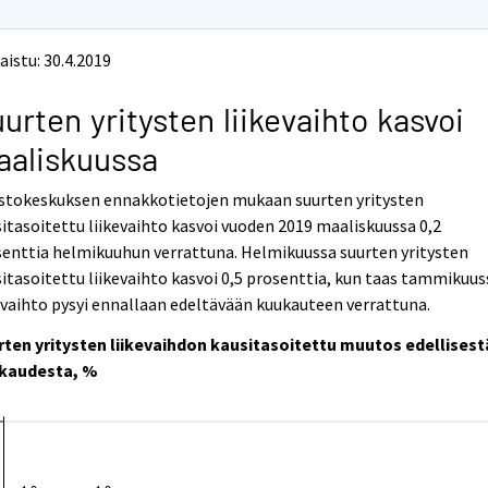
aistu: 30.4.2019
urten yritysten liikevaihto kasvoi
aaliskuussa
astokeskuksen ennakkotietojen mukaan suurten yritysten
itasoitettu liikevaihto kasvoi vuoden 2019 maaliskuussa 0,2
enttia helmikuuhun verrattuna. Helmikuussa suurten yritysten
itasoitettu liikevaihto kasvoi 0,5 prosenttia, kun taas tammikuus
evaihto pysyi ennallaan edeltävään kuukauteen verrattuna.
rten yritysten liikevaihdon kausitasoitettu muutos edellisest
kaudesta, %