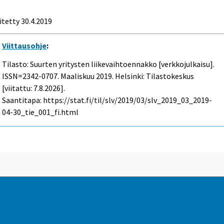
itetty 30.4.2019
Viittausohje
:
Tilasto: Suurten yritysten liikevaihtoennakko [verkkojulkaisu].
ISSN=2342-0707.
Maaliskuu
2019. Helsinki: Tilastokeskus
[viitattu: 7.8.2026].
Saantitapa: https://stat.fi/til/slv/2019/03/slv_2019_03_2019-
04-30_tie_001_fi.html