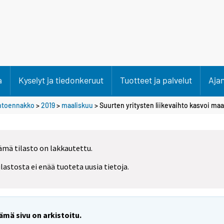
a
Kyselyt ja tiedonkeruut
Tuotteet ja palvelut
Aja
ihtoennakko
>
2019
>
maaliskuu
> Suurten yritysten liikevaihto kasvoi ma
ämä tilasto on lakkautettu.
ilastosta ei enää tuoteta uusia tietoja.
ämä sivu on arkistoitu.