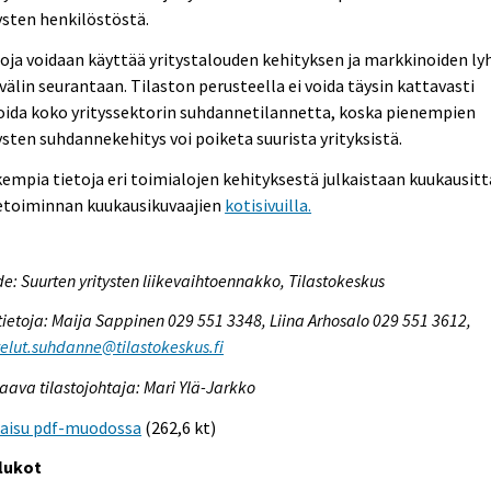
ysten henkilöstöstä.
oja voidaan käyttää yritystalouden kehityksen ja markkinoiden ly
välin seurantaan. Tilaston perusteella ei voida täysin kattavasti
oida koko yrityssektorin suhdannetilannetta, koska pienempien
ysten suhdannekehitys voi poiketa suurista yrityksistä.
empia tietoja eri toimialojen kehityksestä julkaistaan kuukausitt
ketoiminnan kuukausikuvaajien
kotisivuilla.
e: Suurten yritysten liikevaihtoennakko, Tilastokeskus
tietoja: Maija Sappinen 029 551 3348, Liina Arhosalo 029 551 3612,
elut.suhdanne@tilastokeskus.fi
aava tilastojohtaja: Mari Ylä-Jarkko
kaisu pdf-muodossa
(262,6 kt)
lukot