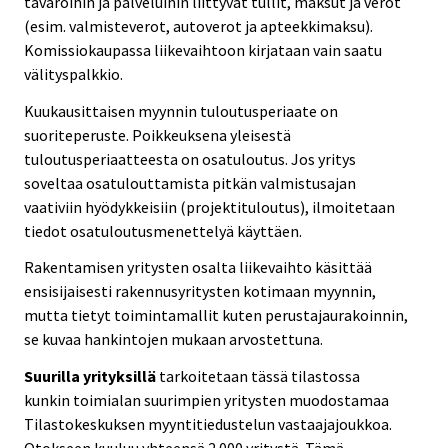
tavaroihin ja palveluihin liittyvät tullit, maksut ja verot
(esim. valmisteverot, autoverot ja apteekkimaksu).
Komissiokaupassa liikevaihtoon kirjataan vain saatu
välityspalkkio.
Kuukausittaisen myynnin tuloutusperiaate on
suoriteperuste. Poikkeuksena yleisestä
tuloutusperiaatteesta on osatuloutus. Jos yritys
soveltaa osatulouttamista pitkän valmistusajan
vaativiin hyödykkeisiin (projektituloutus), ilmoitetaan
tiedot osatuloutusmenettelyä käyttäen.
Rakentamisen yritysten osalta liikevaihto käsittää
ensisijaisesti rakennusyritysten kotimaan myynnin,
mutta tietyt toimintamallit kuten perustajaurakoinnin,
se kuvaa hankintojen mukaan arvostettuna.
Suurilla yrityksillä
tarkoitetaan tässä tilastossa
kunkin toimialan suurimpien yritysten muodostamaa
Tilastokeskuksen myyntitiedustelun vastaajajoukkoa.