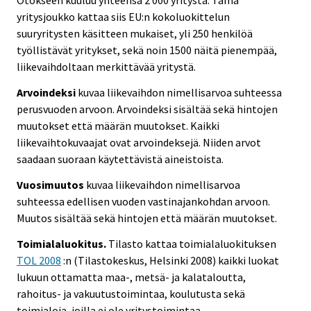
Otokseen kuuluu yhteensä 2 000 yritystä. Tämä
yritysjoukko kattaa siis EU:n kokoluokittelun
suuryritysten käsitteen mukaiset, yli 250 henkilöä
työllistävät yritykset, sekä noin 1500 näitä pienempää,
liikevaihdoltaan merkittävää yritystä.
Arvoindeksi
kuvaa liikevaihdon nimellisarvoa suhteessa
perusvuoden arvoon. Arvoindeksi sisältää sekä hintojen
muutokset että määrän muutokset. Kaikki
liikevaihtokuvaajat ovat arvoindeksejä. Niiden arvot
saadaan suoraan käytettävistä aineistoista.
Vuosimuutos
kuvaa liikevaihdon nimellisarvoa
suhteessa edellisen vuoden vastinajankohdan arvoon.
Muutos sisältää sekä hintojen että määrän muutokset.
Toimialaluokitus.
Tilasto kattaa toimialaluokituksen
TOL 2008
:n (Tilastokeskus, Helsinki 2008) kaikki luokat
lukuun ottamatta maa-, metsä- ja kalataloutta,
rahoitus- ja vakuutustoimintaa, koulutusta sekä
toimialoja, joilla ei ole yritystoimintaa.