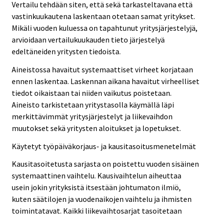
Vertailu tehdään siten, että sekä tarkasteltavana että
vastinkuukautena laskentaan otetaan samat yritykset.
Mikäli vuoden kuluessa on tapahtunut yritysjärjestelyjä,
arvioidaan vertailukuukauden tieto järjestelyä
edeltäneiden yritysten tiedoista.
Aineistossa havaitut systemaattiset virheet korjataan
ennen laskentaa. Laskennan aikana havaitut virheelliset
tiedot oikaistaan tai niiden vaikutus poistetaan.
Aineisto tarkistetaan yritystasolla käymällä läpi
merkittävimmät yritysjärjestelyt ja liikevaihdon
muutokset sekä yritysten aloitukset ja lopetukset.
Käytetyt työpäiväkorjaus- ja kausitasoitusmenetelmät
Kausitasoitetusta sarjasta on poistettu vuoden sisäinen
systemaattinen vaihtelu. Kausivaihtelun aiheuttaa
usein jokin yrityksistä itsestään johtumaton ilmiö,
kuten säätilojen ja vuodenaikojen vaihtelu ja ihmisten
toimintatavat. Kaikki liikevaihtosarjat tasoitetaan