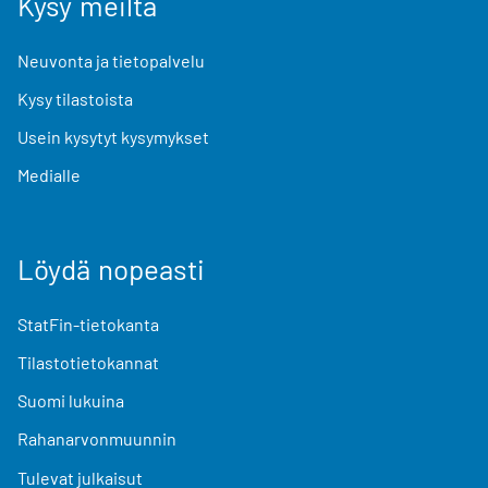
Kysy meiltä
Neuvonta ja tietopalvelu
Kysy tilastoista
Usein kysytyt kysymykset
Medialle
Löydä nopeasti
StatFin-tietokanta
Tilastotietokannat
Suomi lukuina
Rahanarvonmuunnin
Tulevat julkaisut