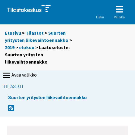
Valikko
Haku
Etusivu
>
Tilastot
>
Suurten
yritysten liikevaihtoennakko
>
2019
>
elokuu
> Laatuseloste:
Suurten yritysten
liikevaihtoennakko
Avaa valikko
TILASTOT
Suurten yritysten liikevaihtoennakko