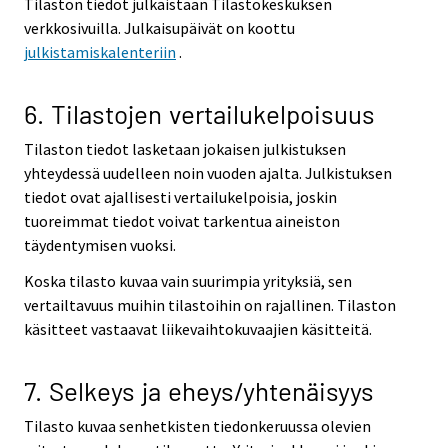
Tilaston tiedot julkaistaan Tilastokeskuksen
verkkosivuilla. Julkaisupäivät on koottu
julkistamiskalenteriin
.
6. Tilastojen vertailukelpoisuus
Tilaston tiedot lasketaan jokaisen julkistuksen
yhteydessä uudelleen noin vuoden ajalta. Julkistuksen
tiedot ovat ajallisesti vertailukelpoisia, joskin
tuoreimmat tiedot voivat tarkentua aineiston
täydentymisen vuoksi.
Koska tilasto kuvaa vain suurimpia yrityksiä, sen
vertailtavuus muihin tilastoihin on rajallinen. Tilaston
käsitteet vastaavat liikevaihtokuvaajien käsitteitä.
7. Selkeys ja eheys/yhtenäisyys
Tilasto kuvaa senhetkisten tiedonkeruussa olevien