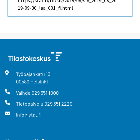
https://stat.fi/til/slv/2019/08/slv_2019_08_20
19-09-30_laa_001_fi.html
Työpajankatu
13
00580
Helsinki
Vaihde
029 551 1000
Tietopalvelu
029 551 2220
info@stat.fi