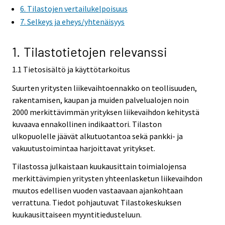
6. Tilastojen vertailukelpoisuus
7. Selkeys ja eheys/yhtenäisyys
1. Tilastotietojen relevanssi
1.1 Tietosisältö ja käyttötarkoitus
Suurten yritysten liikevaihtoennakko on teollisuuden,
rakentamisen, kaupan ja muiden palvelualojen noin
2000 merkittävimmän yrityksen liikevaihdon kehitystä
kuvaava ennakollinen indikaattori. Tilaston
ulkopuolelle jäävät alkutuotantoa sekä pankki- ja
vakuutustoimintaa harjoittavat yritykset.
Tilastossa julkaistaan kuukausittain toimialojensa
merkittävimpien yritysten yhteenlasketun liikevaihdon
muutos edellisen vuoden vastaavaan ajankohtaan
verrattuna. Tiedot pohjautuvat Tilastokeskuksen
kuukausittaiseen myyntitiedusteluun.