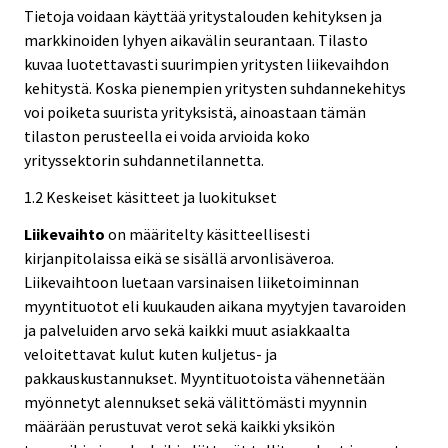
Tietoja voidaan käyttää yritystalouden kehityksen ja
markkinoiden lyhyen aikavälin seurantaan. Tilasto
kuvaa luotettavasti suurimpien yritysten liikevaihdon
kehitystä. Koska pienempien yritysten suhdannekehitys
voi poiketa suurista yrityksistä, ainoastaan tämän
tilaston perusteella ei voida arvioida koko
yrityssektorin suhdannetilannetta.
1.2 Keskeiset käsitteet ja luokitukset
Liikevaihto
on määritelty käsitteellisesti
kirjanpitolaissa eikä se sisällä arvonlisäveroa.
Liikevaihtoon luetaan varsinaisen liiketoiminnan
myyntituotot eli kuukauden aikana myytyjen tavaroiden
ja palveluiden arvo sekä kaikki muut asiakkaalta
veloitettavat kulut kuten kuljetus- ja
pakkauskustannukset. Myyntituotoista vähennetään
myönnetyt alennukset sekä välittömästi myynnin
määrään perustuvat verot sekä kaikki yksikön