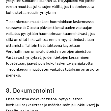
yritysten suhdannetilannetta. Yritysjoukko voi jonkin
verran muuttua julkaisujen välillä, jos tiedonkeruuta
kohdistetaan uusiin yrityksiin.
Tiedonkeruun muutokset huomioidaan laskennassa
seuraavasti: Otosta päivitettäessä uuden vastaajan
vaikutus pystytään huomioimaan taannehtivasti, jos
sillä on ollut liikevaihtoa ennen myyntitiedusteluun
ottamista. Tällöin tietolähteenä käytetään
Verohallinnon oma-aloitteisten verojen aineistoa.
Vastaavasti yritykset, joiden tietojen kerääminen
lopetetaan, jäävät pois koko laskenta-ajanjaksolta.
Tiedonkeruun muutosten vaikutus tuloksiin on arvioitu
pieneksi.
8. Dokumentointi
Lisää tilastoa koskevaa tietoa löytyy tilaston
kotisivuilta (käsitteet ja määritelmät ja luokitukset) ja
Statfin -palvelusta.