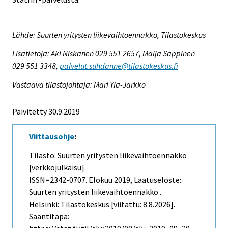
Lähde: Suurten yritysten liikevaihtoennakko, Tilastokeskus
Lisätietoja: Aki Niskanen 029 551 2657, Maija Sappinen
029 551 3348,
palvelut.suhdanne@tilastokeskus.fi
Vastaava tilastojohtaja: Mari Ylä-Jarkko
Päivitetty 30.9.2019
Viittausohje
:
Tilasto: Suurten yritysten liikevaihtoennakko
[verkkojulkaisu].
ISSN=2342-0707.
Elokuu
2019, Laatuseloste:
Suurten yritysten liikevaihtoennakko .
Helsinki: Tilastokeskus [viitattu: 8.8.2026].
Saantitapa: