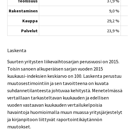
Teollisuus
37,9 %
Rakentaminen
9,0 %
Kauppa
29,2 %
Palvelut
23,9 %
Laskenta
Suurten yritysten liikevaihtosarjan perusvuosi on 2015.
Toisin sanoen alkuperäisen sarjan vuoden 2015
kuukausi-indeksien keskiarvo on 100. Laskenta perustuu
muutosestimointiin ja sen tavoitteena on kuvata
suhdannetilanteesta johtuvaa kehitystä. Menetelmässä
vertaillaan tarkasteltavan kuukauden ja edellisen
vuoden vastaavan kuukauden vertailukelpoisia
havaintoja huomioimalla muun muassa yritysjärjestelyt
ja kirjanpitoon liittyvät raportointikäytännön
muutokset.