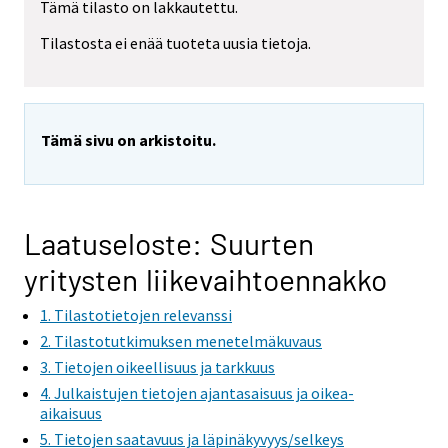
Tämä tilasto on lakkautettu.
Tilastosta ei enää tuoteta uusia tietoja.
Tämä sivu on arkistoitu.
Laatuseloste: Suurten
yritysten liikevaihtoennakko
1. Tilastotietojen relevanssi
2. Tilastotutkimuksen menetelmäkuvaus
3. Tietojen oikeellisuus ja tarkkuus
4. Julkaistujen tietojen ajantasaisuus ja oikea-
aikaisuus
5. Tietojen saatavuus ja läpinäkyvyys/selkeys