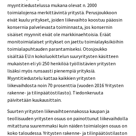
myyntitiedustelussa mukana olevat n. 2000
toimialojensa merkittävintä yritystä. Perusjoukkoon
eivät kuulu yritykset, joiden liikevaihto koostuu pääosin
konsernia palvelevasta toiminnasta, jos konsernin
sisäiset myynnit eivät ole markkinaehtoisia. Eräät
monitoimialaiset yritykset on jaettu toimialayksiköihin
toimialapuhtauden parantamiseksi. Otosjoukko
sisältää EU:n kokoluokittelun suuryritysten käsitteen
mukaisten eli yli 250 henkilöä työllistävien yritysten
lisäksi myös runsaasti pienempiä yrityksiä.
Myyntitiedustelu kattaa kaikkien yritysten
liikevaihdosta noin 70 prosenttia (vuoden 2016 Yritysten
rakenne- ja tilinpäätöstilasto). Tiedonkeruuta
päivitetään kuukausittain.
Suurten yritysten liikevaihtoennakossa kaupan ja
teollisuuden yritysten osuus on painottunut liikevaihdolla
mitattuna suuremmaksi kuin näiden toimialojen osuus on
koko taloudessa. Yritysten rakenne- ja tilinpäätöstilaston