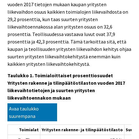
vuoden 2017 tietojen mukaan kaupan yritysten
liikevaihdon osuus kaikkien toimialojen liikevaihdosta on
29,2 prosenttia, kun taas suurten yritysten
liikevaihtoennakossa alan yritysten osuus on 32,6
prosenttia. Teollisuudessa vastaava luvut ovat 37,9
prosenttia ja 42,3 prosenttia. Tämä tarkoittaa sitä, että
kaupan ja teollisuuden yritysten liikevaihdon kehitys ohjaa
suurten yritysten liikevaihtokehitystä enemmän kuin
kaikkien yritysten liikevaihtokehitystä.
Taulukko 1. Toimialoittaiset prosenttiosuudet
Yritysten rakenne ja tilinpäätöstilaston vuoden 2017
liikevaihtotietojen ja suurten yritysten
liikevaihtoennakon mukaan
Avaa taulukko
suurempana
Toimialat
Yritysten rakenne- ja tilinpäätöstilasto
Suurte