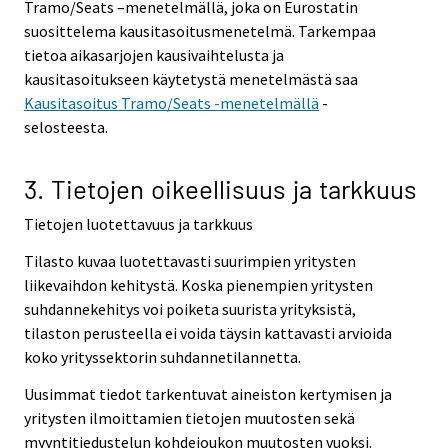
Tramo/Seats –menetelmällä, joka on Eurostatin
suosittelema kausitasoitusmenetelmä. Tarkempaa
tietoa aikasarjojen kausivaihtelusta ja
kausitasoitukseen käytetystä menetelmästä saa
Kausitasoitus Tramo/Seats -menetelmällä
-
selosteesta.
3. Tietojen oikeellisuus ja tarkkuus
Tietojen luotettavuus ja tarkkuus
Tilasto kuvaa luotettavasti suurimpien yritysten
liikevaihdon kehitystä. Koska pienempien yritysten
suhdannekehitys voi poiketa suurista yrityksistä,
tilaston perusteella ei voida täysin kattavasti arvioida
koko yrityssektorin suhdannetilannetta.
Uusimmat tiedot tarkentuvat aineiston kertymisen ja
yritysten ilmoittamien tietojen muutosten sekä
myyntitiedustelun kohdejoukon muutosten vuoksi.