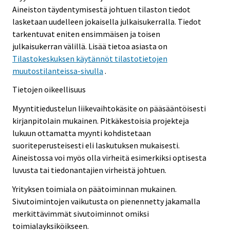
Aineiston täydentymisestä johtuen tilaston tiedot
lasketaan uudelleen jokaisella julkaisukerralla. Tiedot
tarkentuvat eniten ensimmäisen ja toisen
julkaisukerran välillä. Lisää tietoa asiasta on
Tilastokeskuksen käytännöt tilastotietojen
muutostilanteissa-sivulla
.
Tietojen oikeellisuus
Myyntitiedustelun liikevaihtokäsite on pääsääntöisesti
kirjanpitolain mukainen. Pitkäkestoisia projekteja
lukuun ottamatta myynti kohdistetaan
suoriteperusteisesti eli laskutuksen mukaisesti.
Aineistossa voi myös olla virheitä esimerkiksi optisesta
luvusta tai tiedonantajien virheistä johtuen.
Yrityksen toimiala on päätoiminnan mukainen.
Sivutoimintojen vaikutusta on pienennetty jakamalla
merkittävimmät sivutoiminnot omiksi
toimialayksiköikseen.