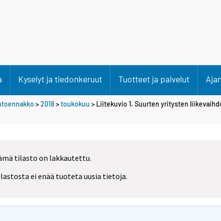
a
Kyselyt ja tiedonkeruut
Tuotteet ja palvelut
Aja
ihtoennakko
>
2018
>
toukokuu
> Liitekuvio 1. Suurten yritysten liikevai
ämä tilasto on lakkautettu.
ilastosta ei enää tuoteta uusia tietoja.