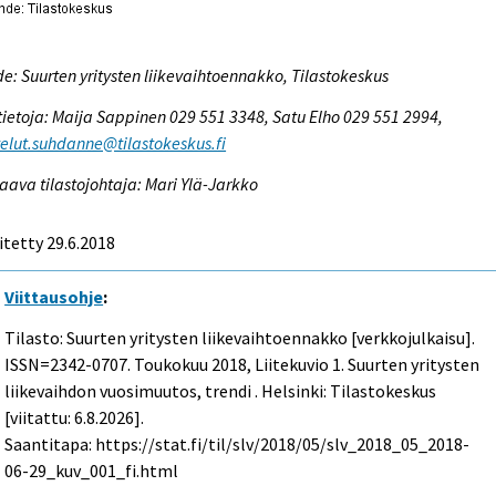
e: Suurten yritysten liikevaihtoennakko, Tilastokeskus
tietoja: Maija Sappinen 029 551 3348, Satu Elho 029 551 2994,
elut.suhdanne@tilastokeskus.fi
aava tilastojohtaja: Mari Ylä-Jarkko
itetty 29.6.2018
Viittausohje
:
Tilasto: Suurten yritysten liikevaihtoennakko [verkkojulkaisu].
ISSN=2342-0707.
Toukokuu
2018, Liitekuvio 1. Suurten yritysten
liikevaihdon vuosimuutos, trendi . Helsinki: Tilastokeskus
[viitattu: 6.8.2026].
Saantitapa: https://stat.fi/til/slv/2018/05/slv_2018_05_2018-
06-29_kuv_001_fi.html