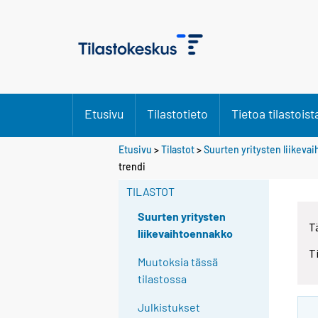
Etusivu
Tilastotieto
Tietoa tilastoist
Etusivu
>
Tilastot
>
Suurten yritysten liikeva
trendi
TILASTOT
Suurten yritysten
T
liikevaihtoennakko
T
Muutoksia tässä
tilastossa
Julkistukset