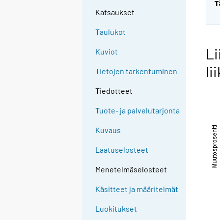
T
Katsaukset
Taulukot
Li
Kuviot
li
Tietojen tarkentuminen
Tiedotteet
Tuote- ja palvelutarjonta
Kuvaus
Laatuselosteet
Menetelmäselosteet
Käsitteet ja määritelmät
Luokitukset