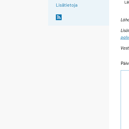
Lisätietoja
Lähd
Lisä
palv
Vast
Päiv