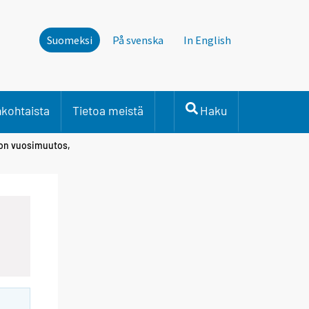
Suomeksi
På svenska
In English
nkohtaista
Tietoa meistä
Haku
hdon vuosimuutos,