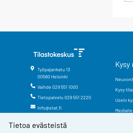
Kysy 
Työpajankatu
13
00580
Helsinki
Neuvonta
Vaihde
029 551 1000
Kysy tila
Tietopalvelu
029 551 2220
Usein ky
info@stat.fi
Medialle
Tietoa evästeistä