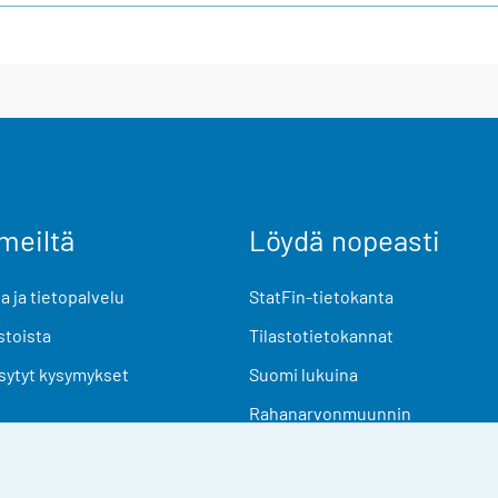
meiltä
Löydä nopeasti
 ja tietopalvelu
StatFin-tietokanta
stoista
Tilastotietokannat
sytyt kysymykset
Suomi lukuina
Rahanarvonmuunnin
Tulevat julkaisut
Tutkimusaineistot