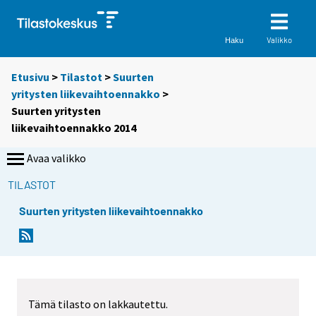
Valikko
Haku
Etusivu
>
Tilastot
>
Suurten
yritysten liikevaihtoennakko
>
Suurten yritysten
liikevaihtoennakko 2014
Avaa valikko
TILASTOT
Suurten yritysten liikevaihtoennakko
Tämä tilasto on lakkautettu.