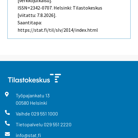
[verkkojulkaisu].
ISSN=2342-0707. Helsinki: Tilastokeskus
[viitattu: 7.8.2026].
Saantitapa:
https://stat.fi/til/slv/2014/index.html
Työpajankatu
13
00580
Helsinki
Vaihde
029 551 1000
Tietopalvelu
029 551 2220
info@stat.fi