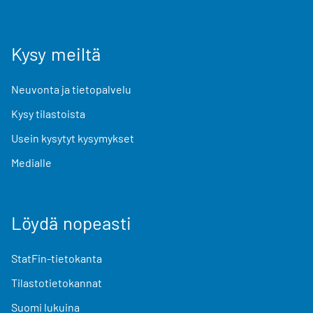
Kysy meiltä
Neuvonta ja tietopalvelu
Kysy tilastoista
Usein kysytyt kysymykset
Medialle
Löydä nopeasti
StatFin-tietokanta
Tilastotietokannat
Suomi lukuina