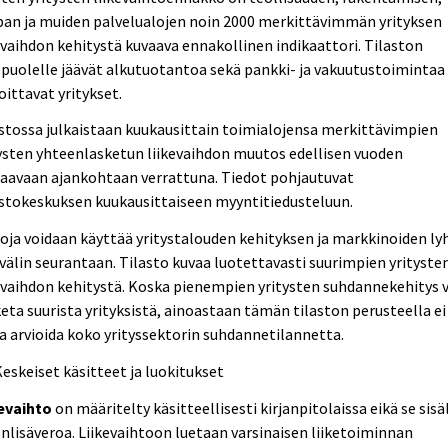
pan ja muiden palvelualojen noin 2000 merkittävimmän yrityksen
evaihdon kehitystä kuvaava ennakollinen indikaattori. Tilaston
puolelle jäävät alkutuotantoa sekä pankki- ja vakuutustoimintaa
oittavat yritykset.
stossa julkaistaan kuukausittain toimialojensa merkittävimpien
ysten yhteenlasketun liikevaihdon muutos edellisen vuoden
aavaan ajankohtaan verrattuna. Tiedot pohjautuvat
stokeskuksen kuukausittaiseen myyntitiedusteluun.
oja voidaan käyttää yritystalouden kehityksen ja markkinoiden ly
välin seurantaan. Tilasto kuvaa luotettavasti suurimpien yrityste
evaihdon kehitystä. Koska pienempien yritysten suhdannekehitys 
eta suurista yrityksistä, ainoastaan tämän tilaston perusteella ei
a arvioida koko yrityssektorin suhdannetilannetta.
Keskeiset käsitteet ja luokitukset
kevaihto
on määritelty käsitteellisesti kirjanpitolaissa eikä se sisä
nlisäveroa. Liikevaihtoon luetaan varsinaisen liiketoiminnan