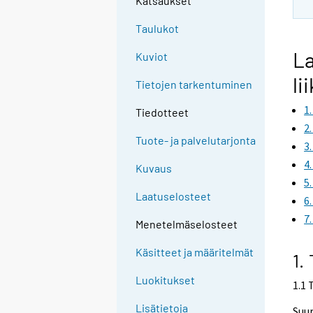
Katsaukset
Taulukot
La
Kuviot
li
Tietojen tarkentuminen
1
Tiedotteet
2
Tuote- ja palvelutarjonta
3
4
Kuvaus
5
Laatuselosteet
6
7
Menetelmäselosteet
Käsitteet ja määritelmät
1.
Luokitukset
1.1 
Lisätietoja
Suur