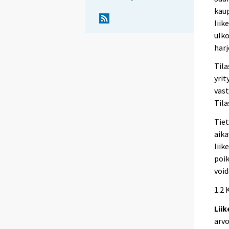
kau
liik
ulko
harj
Tila
yrit
vast
Tila
Tiet
aika
liik
poik
void
1.2 
Lii
arvo