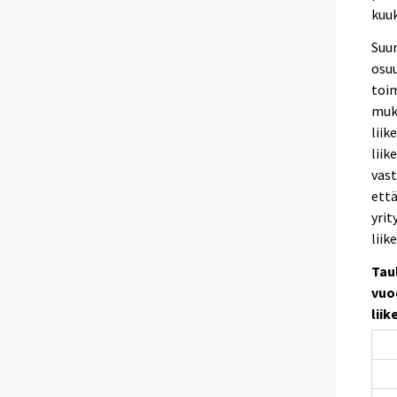
kuuk
Suur
osuu
toim
muka
liik
liik
vast
että
yrit
liik
Tau
vuod
lii