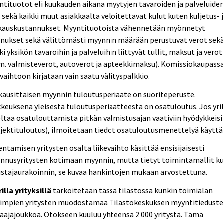
tituotot eli kuukauden aikana myytyjen tavaroiden ja palveluide
 sekä kaikki muut asiakkaalta veloitettavat kulut kuten kuljetus- 
kauskustannukset. Myyntituotoista vähennetään myönnetyt
nnukset sekä välittömästi myynnin määrään perustuvat verot sek
ki yksikön tavaroihin ja palveluihin liittyvät tullit, maksut ja verot
m. valmisteverot, autoverot ja apteekkimaksu). Komissiokaupass
evaihtoon kirjataan vain saatu välityspalkkio.
ausittaisen myynnin tuloutusperiaate on suoriteperuste.
keuksena yleisestä tuloutusperiaatteesta on osatuloutus. Jos yri
ltaa osatulouttamista pitkän valmistusajan vaativiin hyödykkeisi
jektituloutus), ilmoitetaan tiedot osatuloutusmenettelyä käyttä
ntamisen yritysten osalta liikevaihto käsittää ensisijaisesti
ennusyritysten kotimaan myynnin, mutta tietyt toimintamallit k
stajaurakoinnin, se kuvaa hankintojen mukaan arvostettuna.
illa yrityksillä
tarkoitetaan tässä tilastossa kunkin toimialan
rimpien yritysten muodostamaa Tilastokeskuksen myyntitieduste
aajajoukkoa. Otokseen kuuluu yhteensä 2 000 yritystä. Tämä