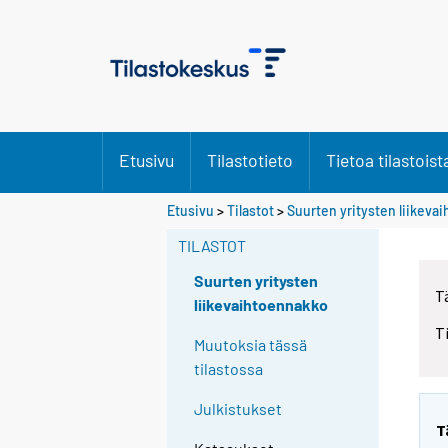
Etusivu
Tilastotieto
Tietoa tilastoist
Etusivu
>
Tilastot
>
Suurten yritysten liikeva
TILASTOT
Suurten yritysten
T
liikevaihtoennakko
T
Muutoksia tässä
tilastossa
Julkistukset
T