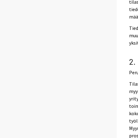
tila
tied
määr
Tied
muua
yksi
2.
Per
Til
myyn
yrit
toi
koko
työl
Myyn
pros