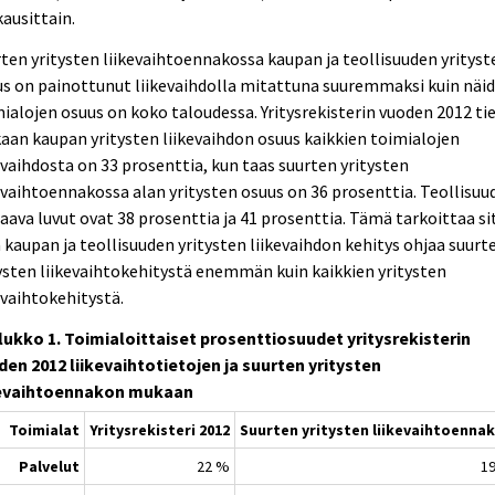
ausittain.
ten yritysten liikevaihtoennakossa kaupan ja teollisuuden yrityst
s on painottunut liikevaihdolla mitattuna suuremmaksi kuin näi
ialojen osuus on koko taloudessa. Yritysrekisterin vuoden 2012 ti
an kaupan yritysten liikevaihdon osuus kaikkien toimialojen
evaihdosta on 33 prosenttia, kun taas suurten yritysten
evaihtoennakossa alan yritysten osuus on 36 prosenttia. Teollisuu
aava luvut ovat 38 prosenttia ja 41 prosenttia. Tämä tarkoittaa si
 kaupan ja teollisuuden yritysten liikevaihdon kehitys ohjaa suurt
ysten liikevaihtokehitystä enemmän kuin kaikkien yritysten
evaihtokehitystä.
lukko 1. Toimialoittaiset prosenttiosuudet yritysrekisterin
en 2012 liikevaihtotietojen ja suurten yritysten
kevaihtoennakon mukaan
Toimialat
Yritysrekisteri 2012
Suurten yritysten liikevaihtoenna
Palvelut
22 %
1