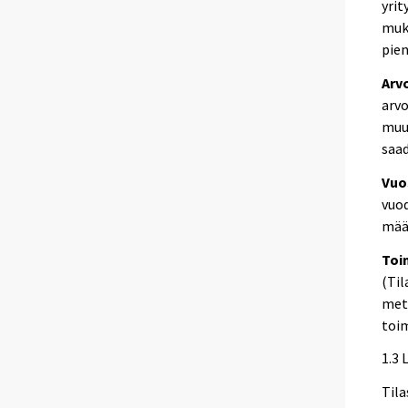
yrit
muka
pien
Arv
arvo
muut
saad
Vuo
vuod
mää
Toi
(Til
mets
toim
1.3 
Tila