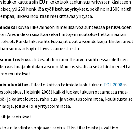
ysjoukko kattaa siis EU:n kokoluokittelun suuryritysten käsitteen
iset, yli 250 henkilöä työllistävät yritykset, sekä noin 1500 näitä
empää, liikevaihdoltaan merkittävää yritystä.
oindeksi
kuvaa liikevaihdon nimellisarvoa suhteessa perusvuoden
on. Arvoindeksi sisältää sekä hintojen muutokset että määrän
okset. Kaikki liikevaihtokuvaajat ovat arvoindeksejä. Niiden arvo
aan suoraan käytettävistä aineistoista.
simuutos
kuvaa liikevaihdon nimellisarvoa suhteessa edellisen
en vastinajankohdan arvoon. Muutos sisältää sekä hintojen että
rän muutokset.
mialaluokitus.
Tilasto kattaa toimialaluokituksen
TOL 2008
:n
astokeskus, Helsinki 2008) kaikki luokat lukuun ottamatta maa-,
ä- ja kalataloutta, rahoitus- ja vakuutustoimintaa, koulutusta s
ialoja, joilla ei ole yritystoimintaa.
Lait ja asetukset
stojen laadintaa ohjaavat asetus EU:n tilastoista ja valtion