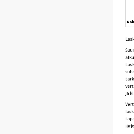
Ra
Las
Suur
alku
Lask
suhd
tark
vert
ja k
Vert
lask
tapa
järj