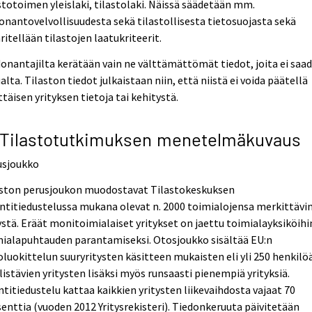
stotoimen yleislaki, tilastolaki. Näissä säädetään mm.
onantovelvollisuudesta sekä tilastollisesta tietosuojasta sekä
itellään tilastojen laatukriteerit.
onantajilta kerätään vain ne välttämättömät tiedot, joita ei saa
lta. Tilaston tiedot julkaistaan niin, että niistä ei voida päätellä
ttäisen yrityksen tietoja tai kehitystä.
 Tilastotutkimuksen menetelmäkuvaus
usjoukko
aston perusjoukon muodostavat Tilastokeskuksen
titiedustelussa mukana olevat n. 2000 toimialojensa merkittävi
ystä. Eräät monitoimialaiset yritykset on jaettu toimialayksiköihi
mialapuhtauden parantamiseksi. Otosjoukko sisältää EU:n
luokittelun suuryritysten käsitteen mukaisten eli yli 250 henkilö
listävien yritysten lisäksi myös runsaasti pienempiä yrityksiä.
titiedustelu kattaa kaikkien yritysten liikevaihdosta vajaat 70
enttia (vuoden 2012 Yritysrekisteri). Tiedonkeruuta päivitetään