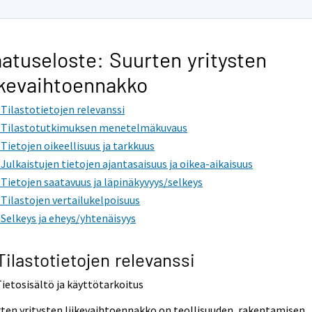
atuseloste: Suurten yritysten
ikevaihtoennakko
. Tilastotietojen relevanssi
. Tilastotutkimuksen menetelmäkuvaus
. Tietojen oikeellisuus ja tarkkuus
. Julkaistujen tietojen ajantasaisuus ja oikea-aikaisuus
. Tietojen saatavuus ja läpinäkyvyys/selkeys
. Tilastojen vertailukelpoisuus
. Selkeys ja eheys/yhtenäisyys
 Tilastotietojen relevanssi
Tietosisältö ja käyttötarkoitus
ten yritysten liikevaihtoennakko on teollisuuden, rakentamisen,