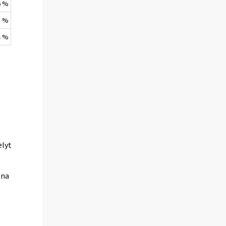
6 %
1 %
4 %
elyt
ena