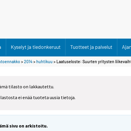
a
Kyselyt ja tiedonkeruut
Tuotteet ja palvelut
Aja
ihtoennakko
>
2014
>
huhtikuu
> Laatuseloste: Suurten yritysten liikeva
ämä tilasto on lakkautettu.
ilastosta ei enää tuoteta uusia tietoja.
ämä sivu on arkistoitu.