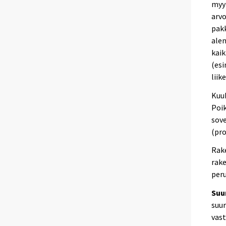
myyn
arvo
pak
ale
kaik
(esi
liik
Kuuk
Poik
sove
(pro
Rake
rak
peru
Suur
suu
vast