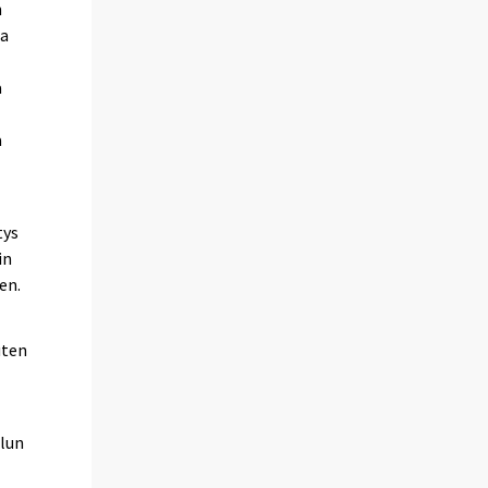
n
ja
ä
a
tys
in
en.
uten
lun