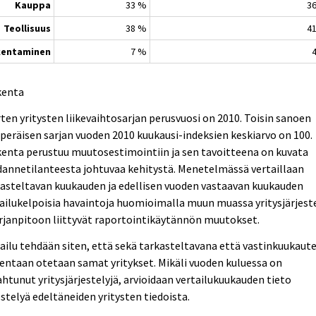
Kauppa
33 %
3
Teollisuus
38 %
4
kentaminen
7 %
kenta
ten yritysten liikevaihtosarjan perusvuosi on 2010. Toisin sanoen
peräisen sarjan vuoden 2010 kuukausi-indeksien keskiarvo on 100.
enta perustuu muutosestimointiin ja sen tavoitteena on kuvata
annetilanteesta johtuvaa kehitystä. Menetelmässä vertaillaan
asteltavan kuukauden ja edellisen vuoden vastaavan kuukauden
ailukelpoisia havaintoja huomioimalla muun muassa yritysjärjest
irjanpitoon liittyvät raportointikäytännön muutokset.
ailu tehdään siten, että sekä tarkasteltavana että vastinkuukaut
entaan otetaan samat yritykset. Mikäli vuoden kuluessa on
htunut yritysjärjestelyjä, arvioidaan vertailukuukauden tieto
estelyä edeltäneiden yritysten tiedoista.