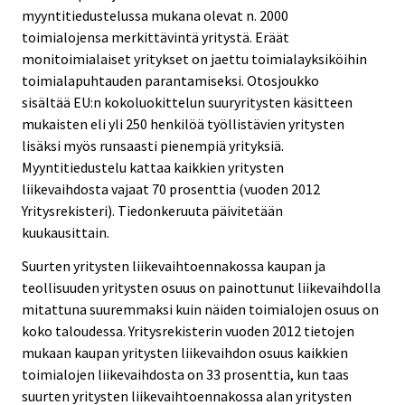
myyntitiedustelussa mukana olevat n. 2000
toimialojensa merkittävintä yritystä. Eräät
monitoimialaiset yritykset on jaettu toimialayksiköihin
toimialapuhtauden parantamiseksi. Otosjoukko
sisältää EU:n kokoluokittelun suuryritysten käsitteen
mukaisten eli yli 250 henkilöä työllistävien yritysten
lisäksi myös runsaasti pienempiä yrityksiä.
Myyntitiedustelu kattaa kaikkien yritysten
liikevaihdosta vajaat 70 prosenttia (vuoden 2012
Yritysrekisteri). Tiedonkeruuta päivitetään
kuukausittain.
Suurten yritysten liikevaihtoennakossa kaupan ja
teollisuuden yritysten osuus on painottunut liikevaihdolla
mitattuna suuremmaksi kuin näiden toimialojen osuus on
koko taloudessa. Yritysrekisterin vuoden 2012 tietojen
mukaan kaupan yritysten liikevaihdon osuus kaikkien
toimialojen liikevaihdosta on 33 prosenttia, kun taas
suurten yritysten liikevaihtoennakossa alan yritysten