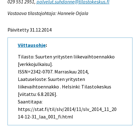
029 551 2951,
palvelut.suhdanne@tilastokeskus.fi
Vastaava tilastojohtaja: Hannele Orjala
Päivitetty 31.12.2014
Viittausohje
:
Tilasto: Suurten yritysten liikevaihtoennakko
[verkkojulkaisu].
ISSN=2342-0707.
Marraskuu
2014,
Laatuseloste: Suurten yritysten
liikevaihtoennakko . Helsinki: Tilastokeskus
[viitattu: 6.8.2026].
Saantitapa:
https://stat.fi/til/slv/2014/11/slv_2014_11_20
14-12-31_laa_001_fi.html