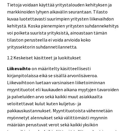
Tietoja voidaan käyttää yritystalouden kehityksen ja
markkinoiden lyhyen aikavälin seurantaan. Tilasto
kuvaa luotettavasti suurimpien yritysten liikevaihdon
kehitystä. Koska pienempien yritysten suhdannekehitys
voi poiketa suurista yrityksistä, ainoastaan tämän
tilaston perusteella ei voida arvioida koko
yrityssektorin suhdannetilannetta.
1.2 Keskeiset käsitteet ja luokitukset
Liikevaihto
on määritelty käsitteellisesti
kirjanpitolaissa eikä se sisällä arvonlisäveroa.
Liikevaihtoon luetaan varsinaisen liiketoiminnan
myyntituotot eli kuukauden aikana myytyjen tavaroiden
ja palveluiden arvo sekä kaikki muut asiakkaalta
veloitettavat kulut kuten kuljetus- ja
pakkauskustannukset. Myyntituotoista vähennetään
myönnetyt alennukset sekä välittömästi myynnin
määrään perustuvat verot sekä kaikki yksikön