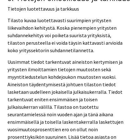
Tietojen luotettavuus ja tarkkuus
Tilasto kuvaa luotettavasti suurimpien yritysten
liikevaihdon kehitystä. Koska pienempien yritysten
suhdannekehitys voi poiketa suurista yrityksistä,
tilaston perusteella ei voida täysin kattavasti arvioida
koko yrityssektorin suhdannetilannetta.
Uusimmat tiedot tarkentuvat aineiston kertymisen ja
yritysten ilmoittamien tietojen muutosten sekä
myyntitiedustelun kohdejoukon muutosten vuoksi.
Aineiston täydentymisestä johtuen tilaston tiedot
lasketaan uudelleen jokaisella julkaisukerralla. Tiedot
tarkentuvat eniten ensimmäisen ja toisen
julkaisukerran välillä. Tilastoa on tuotettu
seurantamielessä noin vuoden ajan ja tänä aikana
ensimmäisellä ja toisella laskentakerralla laskettujen
vuosimuutosprosenttien ero on ollut noin
prosenttiyksikön suuruinen. Lisää tietoa asiasta on