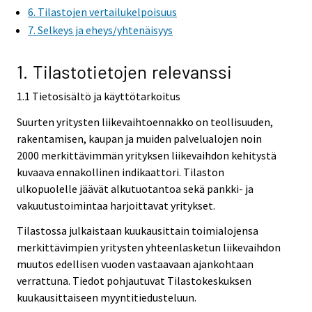
6. Tilastojen vertailukelpoisuus
7. Selkeys ja eheys/yhtenäisyys
1. Tilastotietojen relevanssi
1.1 Tietosisältö ja käyttötarkoitus
Suurten yritysten liikevaihtoennakko on teollisuuden,
rakentamisen, kaupan ja muiden palvelualojen noin
2000 merkittävimmän yrityksen liikevaihdon kehitystä
kuvaava ennakollinen indikaattori. Tilaston
ulkopuolelle jäävät alkutuotantoa sekä pankki- ja
vakuutustoimintaa harjoittavat yritykset.
Tilastossa julkaistaan kuukausittain toimialojensa
merkittävimpien yritysten yhteenlasketun liikevaihdon
muutos edellisen vuoden vastaavaan ajankohtaan
verrattuna. Tiedot pohjautuvat Tilastokeskuksen
kuukausittaiseen myyntitiedusteluun.