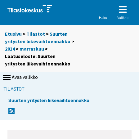
Valikko
Haku
Etusivu
>
Tilastot
>
Suurten
yritysten liikevaihtoennakko
>
2014
>
marraskuu
>
Laatuseloste: Suurten
yritysten liikevaihtoennakko
Avaa valikko
TILASTOT
Suurten yritysten liikevaihtoennakko