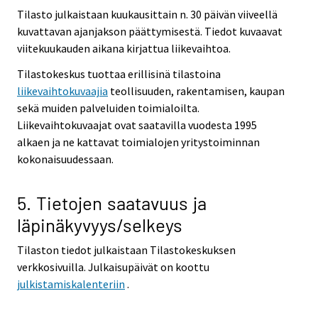
Tilasto julkaistaan kuukausittain n. 30 päivän viiveellä
kuvattavan ajanjakson päättymisestä. Tiedot kuvaavat
viitekuukauden aikana kirjattua liikevaihtoa.
Tilastokeskus tuottaa erillisinä tilastoina
liikevaihtokuvaajia
teollisuuden, rakentamisen, kaupan
sekä muiden palveluiden toimialoilta.
Liikevaihtokuvaajat ovat saatavilla vuodesta 1995
alkaen ja ne kattavat toimialojen yritystoiminnan
kokonaisuudessaan.
5. Tietojen saatavuus ja
läpinäkyvyys/selkeys
Tilaston tiedot julkaistaan Tilastokeskuksen
verkkosivuilla. Julkaisupäivät on koottu
julkistamiskalenteriin
.