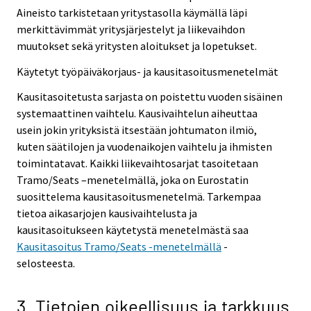
Aineisto tarkistetaan yritystasolla käymällä läpi
merkittävimmät yritysjärjestelyt ja liikevaihdon
muutokset sekä yritysten aloitukset ja lopetukset.
Käytetyt työpäiväkorjaus- ja kausitasoitusmenetelmät
Kausitasoitetusta sarjasta on poistettu vuoden sisäinen
systemaattinen vaihtelu. Kausivaihtelun aiheuttaa
usein jokin yrityksistä itsestään johtumaton ilmiö,
kuten säätilojen ja vuodenaikojen vaihtelu ja ihmisten
toimintatavat. Kaikki liikevaihtosarjat tasoitetaan
Tramo/Seats –menetelmällä, joka on Eurostatin
suosittelema kausitasoitusmenetelmä. Tarkempaa
tietoa aikasarjojen kausivaihtelusta ja
kausitasoitukseen käytetystä menetelmästä saa
Kausitasoitus Tramo/Seats -menetelmällä
-
selosteesta.
3. Tietojen oikeellisuus ja tarkkuus