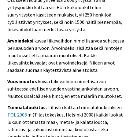
Otokseen kuuluu yhteensä 2 000 yritystä. Tämä
yritysjoukko kattaa siis EU:n kokoluokittelun
suuryritysten käsitteen mukaiset, yli 250 henkilöä
työllistävät yritykset, sekä noin 1500 näitä pienempää,
liikevaihdoltaan merkittävää yritystä.
Arvoindeksi
kuvaa liikevaihdon nimellisarvoa suhteessa
perusvuoden arvoon. Arvoindeksi sisältää sekä hintojen
muutokset että määrän muutokset. Kaikki
liikevaihtokuvaajat ovat arvoindeksejä. Niiden arvot
saadaan suoraan käytettävistä aineistoista.
Vuosimuutos
kuvaa liikevaihdon nimellisarvoa
suhteessa edellisen vuoden vastinajankohdan arvoon.
Muutos sisältää sekä hintojen että määrän muutokset.
Toimialaluokitus.
Tilasto kattaa toimialaluokituksen
TOL 2008
:n (Tilastokeskus, Helsinki 2008) kaikki luokat
lukuun ottamatta maa-, metsä- ja kalataloutta,
rahoitus- ja vakuutustoimintaa, koulutusta sekä
toimialoja, joilla ei ole yritystoimintaa.