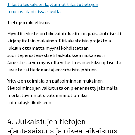
Tilastokeskuksen käytännöt tilastotietojen
muutostilanteissa-sivulla
.
Tietojen oikeellisuus
Myyntitiedustelun liikevaihtokäsite on pääsääntöisesti
kirjanpitolain mukainen. Pitkäkestoisia projekteja
lukuun ottamatta myynti kohdistetaan
suoriteperusteisesti eli laskutuksen mukaisesti.
Aineistossa voi myös olla virheitä esimerkiksi optisesta
luvusta tai tiedonantajien virheistä johtuen.
Yrityksen toimiala on päätoiminnan mukainen.
Sivutoimintojen vaikutusta on pienennetty jakamalla
merkittävimmät sivutoiminnot omiksi
toimialayksiköikseen.
4. Julkaistujen tietojen
ajantasaisuus ja oikea-aikaisuus