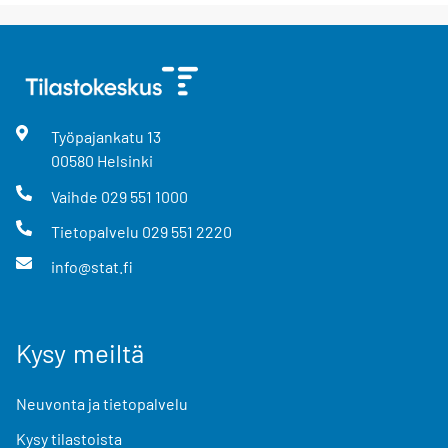
Työpajankatu
13
00580
Helsinki
Vaihde
029 551 1000
Tietopalvelu
029 551 2220
info@stat.fi
Kysy meiltä
Neuvonta ja tietopalvelu
Kysy tilastoista