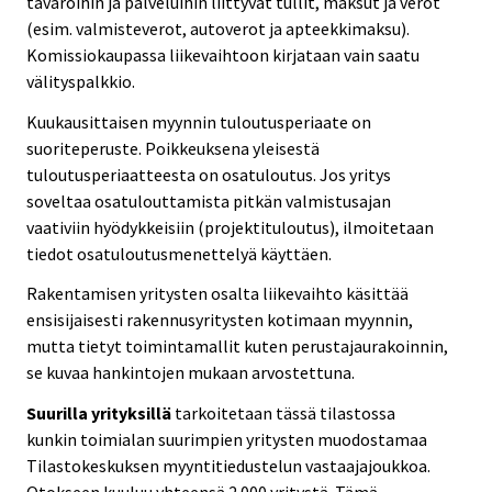
tavaroihin ja palveluihin liittyvät tullit, maksut ja verot
(esim. valmisteverot, autoverot ja apteekkimaksu).
Komissiokaupassa liikevaihtoon kirjataan vain saatu
välityspalkkio.
Kuukausittaisen myynnin tuloutusperiaate on
suoriteperuste. Poikkeuksena yleisestä
tuloutusperiaatteesta on osatuloutus. Jos yritys
soveltaa osatulouttamista pitkän valmistusajan
vaativiin hyödykkeisiin (projektituloutus), ilmoitetaan
tiedot osatuloutusmenettelyä käyttäen.
Rakentamisen yritysten osalta liikevaihto käsittää
ensisijaisesti rakennusyritysten kotimaan myynnin,
mutta tietyt toimintamallit kuten perustajaurakoinnin,
se kuvaa hankintojen mukaan arvostettuna.
Suurilla yrityksillä
tarkoitetaan tässä tilastossa
kunkin toimialan suurimpien yritysten muodostamaa
Tilastokeskuksen myyntitiedustelun vastaajajoukkoa.