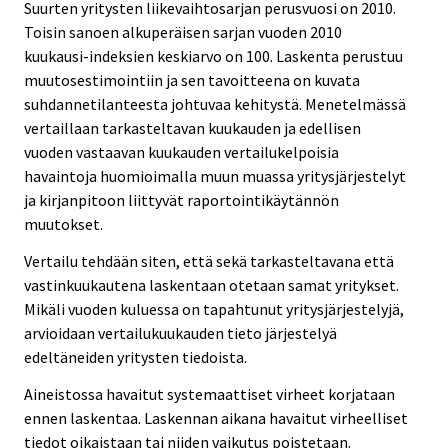
Suurten yritysten liikevaihtosarjan perusvuosi on 2010.
Toisin sanoen alkuperäisen sarjan vuoden 2010
kuukausi-indeksien keskiarvo on 100. Laskenta perustuu
muutosestimointiin ja sen tavoitteena on kuvata
suhdannetilanteesta johtuvaa kehitystä. Menetelmässä
vertaillaan tarkasteltavan kuukauden ja edellisen
vuoden vastaavan kuukauden vertailukelpoisia
havaintoja huomioimalla muun muassa yritysjärjestelyt
ja kirjanpitoon liittyvät raportointikäytännön
muutokset.
Vertailu tehdään siten, että sekä tarkasteltavana että
vastinkuukautena laskentaan otetaan samat yritykset.
Mikäli vuoden kuluessa on tapahtunut yritysjärjestelyjä,
arvioidaan vertailukuukauden tieto järjestelyä
edeltäneiden yritysten tiedoista.
Aineistossa havaitut systemaattiset virheet korjataan
ennen laskentaa. Laskennan aikana havaitut virheelliset
tiedot oikaistaan tai niiden vaikutus poistetaan.