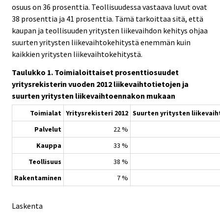
osuus on 36 prosenttia. Teollisuudessa vastaava luvut ovat
38 prosenttia ja 41 prosenttia. Tämä tarkoittaa sitä, että
kaupan ja teollisuuden yritysten liikevaihdon kehitys ohjaa
suurten yritysten liikevaihtokehitystä enemmän kuin
kaikkien yritysten liikevaihtokehitystä.
Taulukko 1. Toimialoittaiset prosenttiosuudet
yritysrekisterin vuoden 2012 liikevaihtotietojen ja
suurten yritysten liikevaihtoennakon mukaan
Toimialat
Yritysrekisteri 2012
Suurten yritysten liikeva
Palvelut
22 %
Kauppa
33 %
Teollisuus
38 %
Rakentaminen
7 %
Laskenta