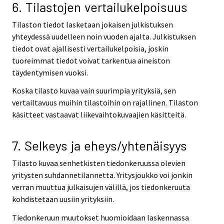
6. Tilastojen vertailukelpoisuus
Tilaston tiedot lasketaan jokaisen julkistuksen
yhteydessä uudelleen noin vuoden ajalta. Julkistuksen
tiedot ovat ajallisesti vertailukelpoisia, joskin
tuoreimmat tiedot voivat tarkentua aineiston
täydentymisen vuoksi.
Koska tilasto kuvaa vain suurimpia yrityksiä, sen
vertailtavuus muihin tilastoihin on rajallinen. Tilaston
käsitteet vastaavat liikevaihtokuvaajien käsitteitä.
7. Selkeys ja eheys/yhtenäisyys
Tilasto kuvaa senhetkisten tiedonkeruussa olevien
yritysten suhdannetilannetta. Yritysjoukko voi jonkin
verran muuttua julkaisujen välillä, jos tiedonkeruuta
kohdistetaan uusiin yrityksiin.
Tiedonkeruun muutokset huomioidaan laskennassa