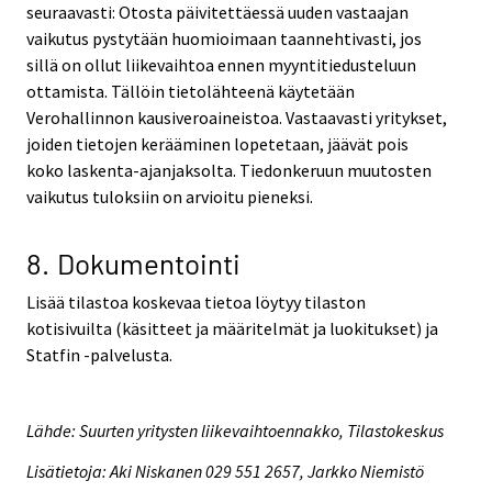
seuraavasti: Otosta päivitettäessä uuden vastaajan
vaikutus pystytään huomioimaan taannehtivasti, jos
sillä on ollut liikevaihtoa ennen myyntitiedusteluun
ottamista. Tällöin tietolähteenä käytetään
Verohallinnon kausiveroaineistoa. Vastaavasti yritykset,
joiden tietojen kerääminen lopetetaan, jäävät pois
koko laskenta-ajanjaksolta. Tiedonkeruun muutosten
vaikutus tuloksiin on arvioitu pieneksi.
8. Dokumentointi
Lisää tilastoa koskevaa tietoa löytyy tilaston
kotisivuilta (käsitteet ja määritelmät ja luokitukset) ja
Statfin -palvelusta.
Lähde: Suurten yritysten liikevaihtoennakko, Tilastokeskus
Lisätietoja: Aki Niskanen 029 551 2657, Jarkko Niemistö