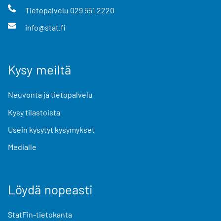
Tietopalvelu
029 551 2220
info@stat.fi
Kysy meiltä
Neuvonta ja tietopalvelu
Kysy tilastoista
Usein kysytyt kysymykset
Medialle
Löydä nopeasti
StatFin-tietokanta