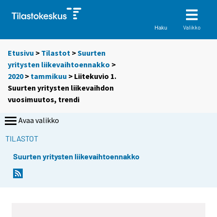
Valikko
Haku
Etusivu
>
Tilastot
>
Suurten
yritysten liikevaihtoennakko
>
2020
>
tammikuu
> Liitekuvio 1.
Suurten yritysten liikevaihdon
vuosimuutos, trendi
Avaa valikko
TILASTOT
Suurten yritysten liikevaihtoennakko