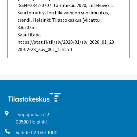
ISSN=2342-0707.
Tammikuu
2020, Liitekuvio 1.
Suurten yritysten liikevaihdon vuosimuutos,
trendi . Helsinki: Tilastokeskus [viitattu:
8.8.2026].
Saantitapa:
https://stat.fi/til/slv/2020/01/slv_2020_01_20
20-02-28_kuv_001_fi.html
Työpajankatu
13
00580
Helsinki
Vaihde
029 551 1000