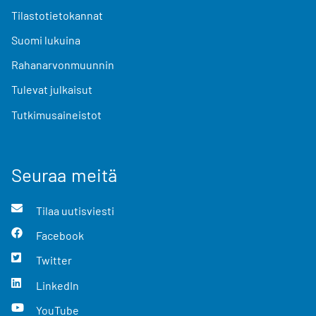
Tilastotietokannat
Suomi lukuina
Rahanarvonmuunnin
Tulevat julkaisut
Tutkimusaineistot
Seuraa meitä
Tilaa uutisviesti
Facebook
Twitter
LinkedIn
YouTube