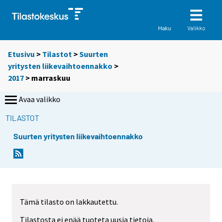
Valikko
Haku
Etusivu
>
Tilastot
>
Suurten
yritysten liikevaihtoennakko
>
2017
>
marraskuu
Avaa valikko
TILASTOT
Suurten yritysten liikevaihtoennakko
Tämä tilasto on lakkautettu.
Tilastosta ei enää tuoteta uusia tietoja.