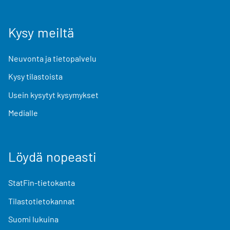
Kysy meiltä
Neuvonta ja tietopalvelu
Kysy tilastoista
Usein kysytyt kysymykset
Medialle
Löydä nopeasti
StatFin-tietokanta
Tilastotietokannat
Suomi lukuina