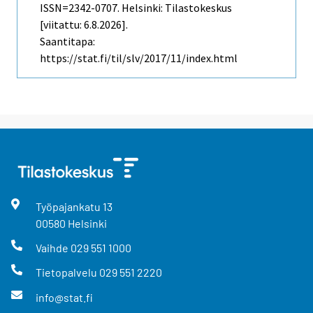
ISSN=2342-0707. Helsinki: Tilastokeskus
[viitattu: 6.8.2026].
Saantitapa:
https://stat.fi/til/slv/2017/11/index.html
Työpajankatu
13
00580
Helsinki
Vaihde
029 551 1000
Tietopalvelu
029 551 2220
info@stat.fi