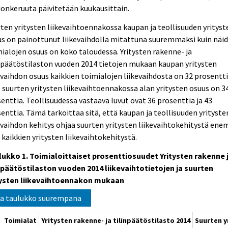
onkeruuta päivitetään kuukausittain.
ten yritysten liikevaihtoennakossa kaupan ja teollisuuden yrityst
s on painottunut liikevaihdolla mitattuna suuremmaksi kuin näi
ialojen osuus on koko taloudessa. Yritysten rakenne- ja
npäätöstilaston vuoden 2014 tietojen mukaan kaupan yritysten
evaihdon osuus kaikkien toimialojen liikevaihdosta on 32 prosentti
 suurten yritysten liikevaihtoennakossa alan yritysten osuus on 3
enttia. Teollisuudessa vastaava luvut ovat 36 prosenttia ja 43
enttia. Tämä tarkoittaa sitä, että kaupan ja teollisuuden yrityste
evaihdon kehitys ohjaa suurten yritysten liikevaihtokehitystä e
 kaikkien yritysten liikevaihtokehitystä.
lukko 1. Toimialoittaiset prosenttiosuudet Yritysten rakenne 
npäätöstilaston vuoden 2014 liikevaihtotietojen ja suurten
tysten liikevaihtoennakon mukaan
a taulukko suurempana
Toimialat
Yritysten rakenne- ja tilinpäätöstilasto 2014
Suurten y