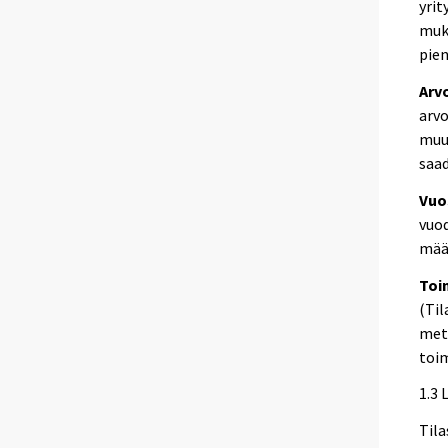
yrit
muka
pien
Arv
arvo
muut
saad
Vuo
vuod
mää
Toi
(Til
mets
toim
1.3 
Tila