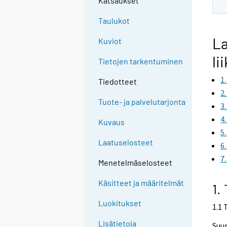
Katsaukset
Taulukot
La
Kuviot
li
Tietojen tarkentuminen
1
Tiedotteet
2
Tuote- ja palvelutarjonta
3
4
Kuvaus
5
Laatuselosteet
6
7
Menetelmäselosteet
Käsitteet ja määritelmät
1.
Luokitukset
1.1 
Lisätietoja
Suur