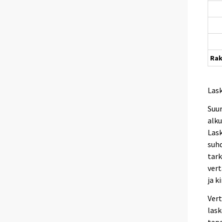
Ra
Las
Suur
alku
Lask
suhd
tark
vert
ja k
Vert
lask
tapa