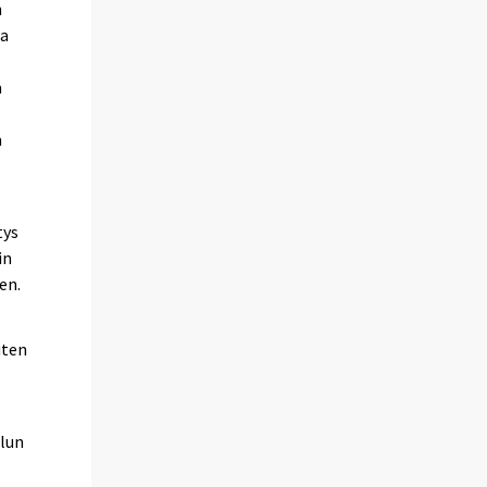
n
ja
ä
a
tys
in
en.
uten
lun