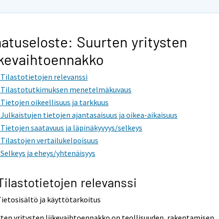
atuseloste: Suurten yritysten
ikevaihtoennakko
. Tilastotietojen relevanssi
. Tilastotutkimuksen menetelmäkuvaus
. Tietojen oikeellisuus ja tarkkuus
. Julkaistujen tietojen ajantasaisuus ja oikea-aikaisuus
. Tietojen saatavuus ja läpinäkyvyys/selkeys
. Tilastojen vertailukelpoisuus
. Selkeys ja eheys/yhtenäisyys
 Tilastotietojen relevanssi
Tietosisältö ja käyttötarkoitus
ten yritysten liikevaihtoennakko on teollisuuden, rakentamisen,