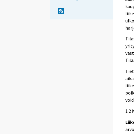
kau
liik
ulko
harj
Tila
yrit
vast
Tila
Tiet
aika
liik
poik
void
1.2 
Lii
arvo