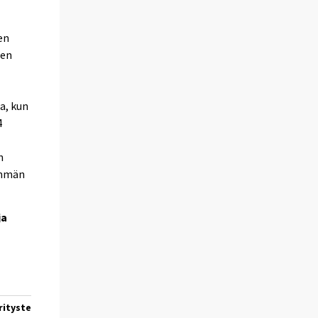
en
den
a, kun
4
n
nemmän
ja
ritysten liikevaihtoennakko