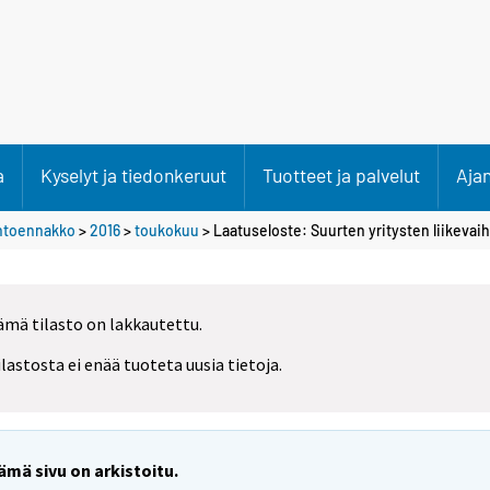
a
Kyselyt ja tiedonkeruut
Tuotteet ja palvelut
Aja
ihtoennakko
>
2016
>
toukokuu
> Laatuseloste: Suurten yritysten liikeva
ämä tilasto on lakkautettu.
ilastosta ei enää tuoteta uusia tietoja.
ämä sivu on arkistoitu.