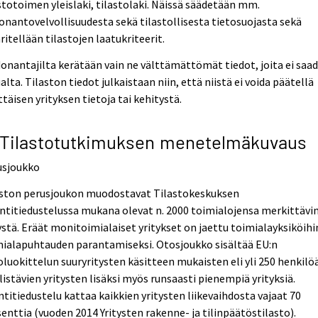
stotoimen yleislaki, tilastolaki. Näissä säädetään mm.
onantovelvollisuudesta sekä tilastollisesta tietosuojasta sekä
itellään tilastojen laatukriteerit.
onantajilta kerätään vain ne välttämättömät tiedot, joita ei saa
lta. Tilaston tiedot julkaistaan niin, että niistä ei voida päätellä
ttäisen yrityksen tietoja tai kehitystä.
 Tilastotutkimuksen menetelmäkuvaus
usjoukko
aston perusjoukon muodostavat Tilastokeskuksen
titiedustelussa mukana olevat n. 2000 toimialojensa merkittävi
ystä. Eräät monitoimialaiset yritykset on jaettu toimialayksiköihi
mialapuhtauden parantamiseksi. Otosjoukko sisältää EU:n
luokittelun suuryritysten käsitteen mukaisten eli yli 250 henkilö
listävien yritysten lisäksi myös runsaasti pienempiä yrityksiä.
titiedustelu kattaa kaikkien yritysten liikevaihdosta vajaat 70
enttia (vuoden 2014 Yritysten rakenne- ja tilinpäätöstilasto).