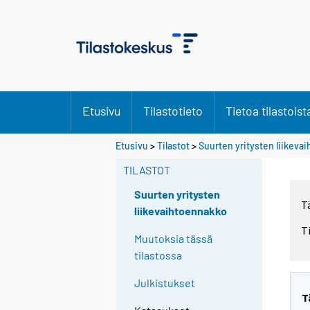
Etusivu
Tilastotieto
Tietoa tilastoist
Etusivu
>
Tilastot
>
Suurten yritysten liikeva
TILASTOT
Suurten yritysten
T
liikevaihtoennakko
T
Muutoksia tässä
tilastossa
Julkistukset
T