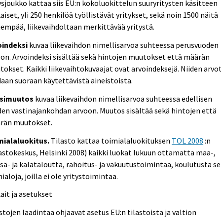
ysjoukko kattaa siis EU:n kokoluokittelun suuryritysten käsitteen
iset, yli 250 henkilöä työllistävät yritykset, sekä noin 1500 näitä
empää, liikevaihdoltaan merkittävää yritystä.
oindeksi
kuvaa liikevaihdon nimellisarvoa suhteessa perusvuoden
on. Arvoindeksi sisältää sekä hintojen muutokset että määrän
okset. Kaikki liikevaihtokuvaajat ovat arvoindeksejä. Niiden arvo
aan suoraan käytettävistä aineistoista.
simuutos
kuvaa liikevaihdon nimellisarvoa suhteessa edellisen
en vastinajankohdan arvoon. Muutos sisältää sekä hintojen että
rän muutokset.
mialaluokitus.
Tilasto kattaa toimialaluokituksen
TOL 2008
:n
astokeskus, Helsinki 2008) kaikki luokat lukuun ottamatta maa-,
ä- ja kalataloutta, rahoitus- ja vakuutustoimintaa, koulutusta s
ialoja, joilla ei ole yritystoimintaa.
Lait ja asetukset
stojen laadintaa ohjaavat asetus EU:n tilastoista ja valtion