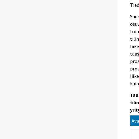
Tied
Suur
osuu
toim
tili
liik
taas
pros
pros
liik
kuin
Tau
tili
yri
Ava