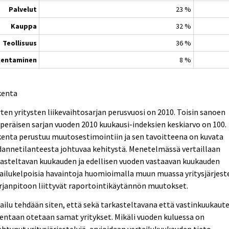
Palvelut
23 %
Kauppa
32 %
Teollisuus
36 %
kentaminen
8 %
kenta
ten yritysten liikevaihtosarjan perusvuosi on 2010. Toisin sanoen
peräisen sarjan vuoden 2010 kuukausi-indeksien keskiarvo on 100.
enta perustuu muutosestimointiin ja sen tavoitteena on kuvata
annetilanteesta johtuvaa kehitystä. Menetelmässä vertaillaan
asteltavan kuukauden ja edellisen vuoden vastaavan kuukauden
ailukelpoisia havaintoja huomioimalla muun muassa yritysjärjest
irjanpitoon liittyvät raportointikäytännön muutokset.
ailu tehdään siten, että sekä tarkasteltavana että vastinkuukaut
entaan otetaan samat yritykset. Mikäli vuoden kuluessa on
htunut yritysjärjestelyjä, arvioidaan vertailukuukauden tieto