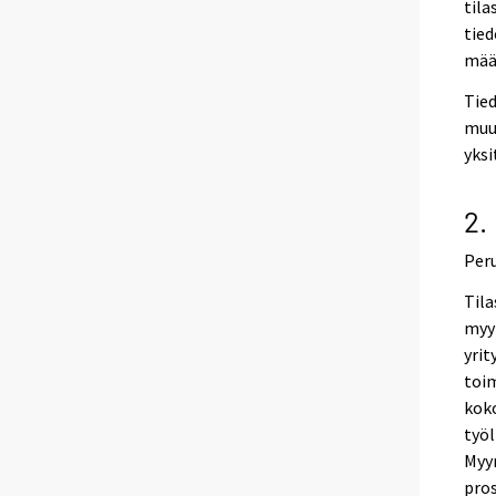
tila
tied
määr
Tied
muua
yksi
2.
Per
Til
myyn
yrit
toi
koko
työl
Myyn
pros