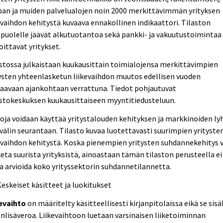
pan ja muiden palvelualojen noin 2000 merkittävimmän yrityksen
evaihdon kehitystä kuvaava ennakollinen indikaattori. Tilaston
puolelle jäävät alkutuotantoa sekä pankki- ja vakuutustoimintaa
oittavat yritykset.
stossa julkaistaan kuukausittain toimialojensa merkittävimpien
ysten yhteenlasketun liikevaihdon muutos edellisen vuoden
aavaan ajankohtaan verrattuna. Tiedot pohjautuvat
stokeskuksen kuukausittaiseen myyntitiedusteluun.
oja voidaan käyttää yritystalouden kehityksen ja markkinoiden ly
välin seurantaan. Tilasto kuvaa luotettavasti suurimpien yrityste
evaihdon kehitystä. Koska pienempien yritysten suhdannekehitys 
eta suurista yrityksistä, ainoastaan tämän tilaston perusteella ei
a arvioida koko yrityssektorin suhdannetilannetta.
Keskeiset käsitteet ja luokitukset
kevaihto
on määritelty käsitteellisesti kirjanpitolaissa eikä se sisä
nlisäveroa. Liikevaihtoon luetaan varsinaisen liiketoiminnan