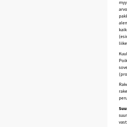
myyn
arvo
pak
ale
kaik
(esi
liik
Kuuk
Poik
sove
(pro
Rake
rak
peru
Suur
suu
vast