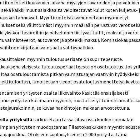
tituotot eli kuukauden aikana myytyjen tavaroiden ja palveluide
 sekä kaikki muut asiakkaalta veloitettavat kulut kuten kuljetus- 
kauskustannukset. Myyntituotoista vähennetään myönnetyt
nnukset sekä välittömästi myynnin määrään perustuvat verot sek
ki yksikön tavaroihin ja palveluihin liittyvät tullit, maksut ja verot
m. valmisteverot, autoverot ja apteekkimaksu). Komissiokaupass
evaihtoon kirjataan vain saatu välityspalkkio.
ausittaisen myynnin tuloutusperiaate on suoriteperuste.
keuksena yleisestä tuloutusperiaatteesta on osatuloutus. Jos yri
ltaa osatulouttamista pitkän valmistusajan vaativiin hyödykkeisi
jektituloutus), ilmoitetaan tiedot osatuloutusmenettelyä käyttä
ntamisen yritysten osalta liikevaihto käsittää ensisijaisesti
ennusyritysten kotimaan myynnin, mutta tietyt toimintamallit k
stajaurakoinnin, se kuvaa hankintojen mukaan arvostettuna.
illa yrityksillä
tarkoitetaan tässä tilastossa kunkin toimialan
rimpien yritysten muodostamaa Tilastokeskuksen myyntitieduste
aajajoukkoa. Otokseen kuuluu yhteensä 2 000 yritystä. Tämä