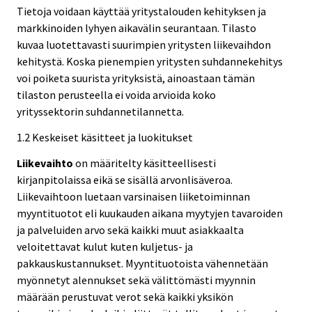
Tietoja voidaan käyttää yritystalouden kehityksen ja
markkinoiden lyhyen aikavälin seurantaan. Tilasto
kuvaa luotettavasti suurimpien yritysten liikevaihdon
kehitystä. Koska pienempien yritysten suhdannekehitys
voi poiketa suurista yrityksistä, ainoastaan tämän
tilaston perusteella ei voida arvioida koko
yrityssektorin suhdannetilannetta.
1.2 Keskeiset käsitteet ja luokitukset
Liikevaihto
on määritelty käsitteellisesti
kirjanpitolaissa eikä se sisällä arvonlisäveroa.
Liikevaihtoon luetaan varsinaisen liiketoiminnan
myyntituotot eli kuukauden aikana myytyjen tavaroiden
ja palveluiden arvo sekä kaikki muut asiakkaalta
veloitettavat kulut kuten kuljetus- ja
pakkauskustannukset. Myyntituotoista vähennetään
myönnetyt alennukset sekä välittömästi myynnin
määrään perustuvat verot sekä kaikki yksikön