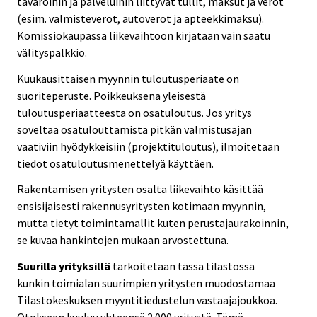
tavaroihin ja palveluihin liittyvät tullit, maksut ja verot
(esim. valmisteverot, autoverot ja apteekkimaksu).
Komissiokaupassa liikevaihtoon kirjataan vain saatu
välityspalkkio.
Kuukausittaisen myynnin tuloutusperiaate on
suoriteperuste. Poikkeuksena yleisestä
tuloutusperiaatteesta on osatuloutus. Jos yritys
soveltaa osatulouttamista pitkän valmistusajan
vaativiin hyödykkeisiin (projektituloutus), ilmoitetaan
tiedot osatuloutusmenettelyä käyttäen.
Rakentamisen yritysten osalta liikevaihto käsittää
ensisijaisesti rakennusyritysten kotimaan myynnin,
mutta tietyt toimintamallit kuten perustajaurakoinnin,
se kuvaa hankintojen mukaan arvostettuna.
Suurilla yrityksillä
tarkoitetaan tässä tilastossa
kunkin toimialan suurimpien yritysten muodostamaa
Tilastokeskuksen myyntitiedustelun vastaajajoukkoa.