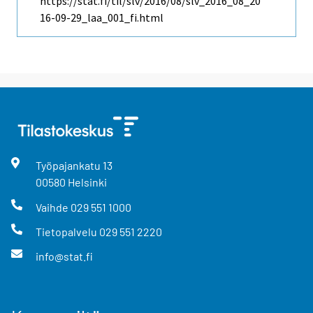
https://stat.fi/til/slv/2016/08/slv_2016_08_20
16-09-29_laa_001_fi.html
Työpajankatu
13
00580
Helsinki
Vaihde
029 551 1000
Tietopalvelu
029 551 2220
info@stat.fi