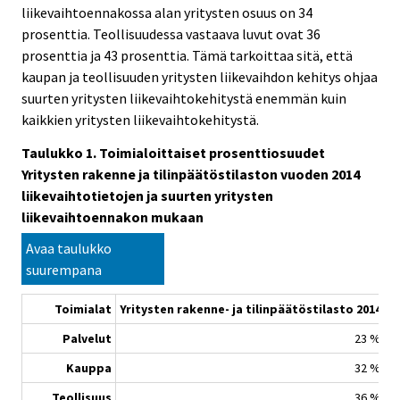
liikevaihtoennakossa alan yritysten osuus on 34
prosenttia. Teollisuudessa vastaava luvut ovat 36
prosenttia ja 43 prosenttia. Tämä tarkoittaa sitä, että
kaupan ja teollisuuden yritysten liikevaihdon kehitys ohjaa
suurten yritysten liikevaihtokehitystä enemmän kuin
kaikkien yritysten liikevaihtokehitystä.
Taulukko 1. Toimialoittaiset prosenttiosuudet
Yritysten rakenne ja tilinpäätöstilaston vuoden 2014
liikevaihtotietojen ja suurten yritysten
liikevaihtoennakon mukaan
Avaa taulukko
suurempana
Toimialat
Yritysten rakenne- ja tilinpäätöstilasto 2014
S
Palvelut
23 %
Kauppa
32 %
Teollisuus
36 %