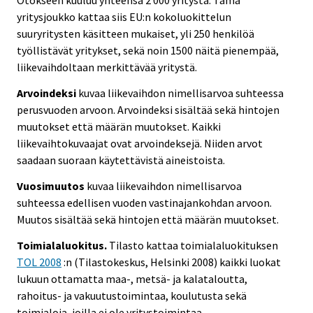
Otokseen kuuluu yhteensä 2 000 yritystä. Tämä
yritysjoukko kattaa siis EU:n kokoluokittelun
suuryritysten käsitteen mukaiset, yli 250 henkilöä
työllistävät yritykset, sekä noin 1500 näitä pienempää,
liikevaihdoltaan merkittävää yritystä.
Arvoindeksi
kuvaa liikevaihdon nimellisarvoa suhteessa
perusvuoden arvoon. Arvoindeksi sisältää sekä hintojen
muutokset että määrän muutokset. Kaikki
liikevaihtokuvaajat ovat arvoindeksejä. Niiden arvot
saadaan suoraan käytettävistä aineistoista.
Vuosimuutos
kuvaa liikevaihdon nimellisarvoa
suhteessa edellisen vuoden vastinajankohdan arvoon.
Muutos sisältää sekä hintojen että määrän muutokset.
Toimialaluokitus.
Tilasto kattaa toimialaluokituksen
TOL 2008
:n (Tilastokeskus, Helsinki 2008) kaikki luokat
lukuun ottamatta maa-, metsä- ja kalataloutta,
rahoitus- ja vakuutustoimintaa, koulutusta sekä
toimialoja, joilla ei ole yritystoimintaa.