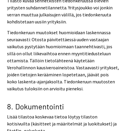
Tilasto kuvaa senhetkisten tiedonkeruussa olevien
yritysten suhdannetilannetta. Yritysjoukko voi jonkin
verran muuttua julkaisujen välillä, jos tiedonkeruuta
kohdistetaan uusiin yrityksiin.
Tiedonkeruun muutokset huomioidaan laskennassa
seuraavasti: Otosta päivitettäessä uuden vastaajan
vaikutus pystytään huomioimaan taannehtivasti, jos
sillä on ollut liikevaihtoa ennen myyntitiedusteluun
ottamista. Tällöin tietolähteenä käytetään
Verohallinnon kausiveroaineistoa. Vastaavasti yritykset,
joiden tietojen kerääminen lopetetaan, jäävät pois
koko laskenta-ajanjaksolta. Tiedonkeruun muutosten
vaikutus tuloksiin on arvioitu pieneksi.
8. Dokumentointi
Lisää tilastoa koskevaa tietoa löytyy tilaston
kotisivuilta (käsitteet ja määritelmät ja luokitukset) ja
Statfin -palvelusta.