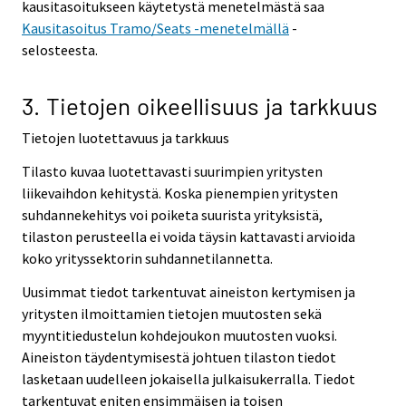
kausitasoitukseen käytetystä menetelmästä saa
Kausitasoitus Tramo/Seats -menetelmällä
-
selosteesta.
3. Tietojen oikeellisuus ja tarkkuus
Tietojen luotettavuus ja tarkkuus
Tilasto kuvaa luotettavasti suurimpien yritysten
liikevaihdon kehitystä. Koska pienempien yritysten
suhdannekehitys voi poiketa suurista yrityksistä,
tilaston perusteella ei voida täysin kattavasti arvioida
koko yrityssektorin suhdannetilannetta.
Uusimmat tiedot tarkentuvat aineiston kertymisen ja
yritysten ilmoittamien tietojen muutosten sekä
myyntitiedustelun kohdejoukon muutosten vuoksi.
Aineiston täydentymisestä johtuen tilaston tiedot
lasketaan uudelleen jokaisella julkaisukerralla. Tiedot
tarkentuvat eniten ensimmäisen ja toisen