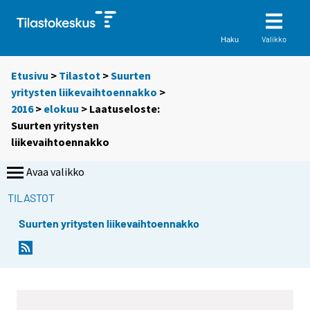
Valikko
Haku
Etusivu
>
Tilastot
>
Suurten
yritysten liikevaihtoennakko
>
2016
>
elokuu
> Laatuseloste:
Suurten yritysten
liikevaihtoennakko
Avaa valikko
TILASTOT
Suurten yritysten liikevaihtoennakko