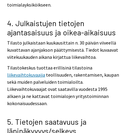
toimialayksiköikseen.
4. Julkaistujen tietojen
ajantasaisuus ja oikea-aikaisuus
Tilasto julkaistaan kuukausittain n. 30 päivän viiveellä
kuvattavan ajanjakson päättymisestä. Tiedot kuvaavat
viitekuukauden aikana kirjattua liikevaihtoa.
Tilastokeskus tuottaa erillisinä tilastoina
liikevaihtokuvaajia
teollisuuden, rakentamisen, kaupan
sekä muiden palveluiden toimialoilta.
Liikevaihtokuvaajat ovat saatavilla vuodesta 1995
alkaen ja ne kattavat toimialojen yritystoiminnan
kokonaisuudessaan.
5. Tietojen saatavuus ja
läpinäkyvyys/selkeys