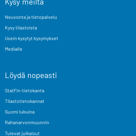
Kysy meiltä
Neuvonta ja tietopalvelu
Kysy tilastoista
Usein kysytyt kysymykset
Medialle
Löydä nopeasti
StatFin-tietokanta
Tilastotietokannat
Suomi lukuina
Rahanarvonmuunnin
Tulevat julkaisut