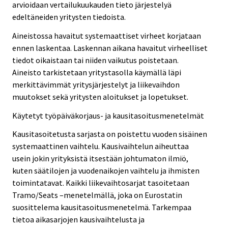
arvioidaan vertailukuukauden tieto järjestelyä
edeltäneiden yritysten tiedoista.
Aineistossa havaitut systemaattiset virheet korjataan
ennen laskentaa. Laskennan aikana havaitut virheelliset
tiedot oikaistaan tai niiden vaikutus poistetaan.
Aineisto tarkistetaan yritystasolla käymällä läpi
merkittävimmät yritysjärjestelyt ja liikevaihdon
muutokset sekä yritysten aloitukset ja lopetukset.
Käytetyt työpäiväkorjaus- ja kausitasoitusmenetelmät
Kausitasoitetusta sarjasta on poistettu vuoden sisäinen
systemaattinen vaihtelu. Kausivaihtelun aiheuttaa
usein jokin yrityksistä itsestään johtumaton ilmiö,
kuten säätilojen ja vuodenaikojen vaihtelu ja ihmisten
toimintatavat. Kaikki liikevaihtosarjat tasoitetaan
Tramo/Seats –menetelmällä, joka on Eurostatin
suosittelema kausitasoitusmenetelmä. Tarkempaa
tietoa aikasarjojen kausivaihtelusta ja