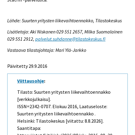
Lähde: Suurten yritysten liikevaihtoennakko, Tilastokeskus
Lisätietoja: Aki Niskanen 029 551 2657, Milka Suomalainen
029 551 2912,
palvelut.suhdanne@tilastokeskus.fi
Vastaava tilastojohtaja: Mari Ylä-Jarkko
Päivitetty 29.9.2016
Viittausohje
:
Tilasto: Suurten yritysten liikevaihtoennakko
[verkkojulkaisu].
ISSN=2342-0707.
Elokuu
2016, Laatuseloste:
Suurten yritysten liikevaihtoennakko .
Helsinki: Tilastokeskus [viitattu: 8.8.2026].
Saantitapa: