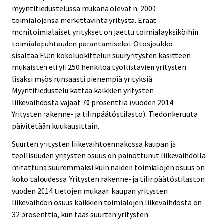
myyntitiedustelussa mukana olevat n. 2000
toimialojensa merkittävintä yritystä. Eräät
monitoimialaiset yritykset on jaettu toimialayksiköihin
toimialapuhtauden parantamiseksi. Otosjoukko
sisältää EU:n kokoluokittelun suuryritysten käsitteen
mukaisten eli yli 250 henkilöä työllistävien yritysten
lisäksi myös runsaasti pienempiä yrityksiä.
Myyntitiedustelu kattaa kaikkien yritysten
liikevaihdosta vajaat 70 prosenttia (vuoden 2014
Yritysten rakenne- ja tilinpäätöstilasto). Tiedonkeruuta
päivitetään kuukausittain.
Suurten yritysten liikevaihtoennakossa kaupan ja
teollisuuden yritysten osuus on painottunut liikevaihdolla
mitattuna suuremmaksi kuin näiden toimialojen osuus on
koko taloudessa. Yritysten rakenne- ja tilinpäätöstilaston
vuoden 2014 tietojen mukaan kaupan yritysten
liikevaihdon osuus kaikkien toimialojen liikevaihdosta on
32 prosenttia, kun taas suurten yritysten