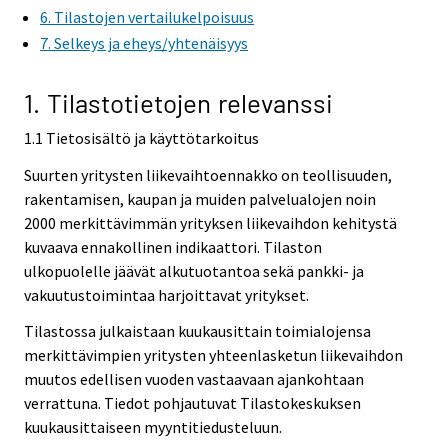
6. Tilastojen vertailukelpoisuus
7. Selkeys ja eheys/yhtenäisyys
1. Tilastotietojen relevanssi
1.1 Tietosisältö ja käyttötarkoitus
Suurten yritysten liikevaihtoennakko on teollisuuden,
rakentamisen, kaupan ja muiden palvelualojen noin
2000 merkittävimmän yrityksen liikevaihdon kehitystä
kuvaava ennakollinen indikaattori. Tilaston
ulkopuolelle jäävät alkutuotantoa sekä pankki- ja
vakuutustoimintaa harjoittavat yritykset.
Tilastossa julkaistaan kuukausittain toimialojensa
merkittävimpien yritysten yhteenlasketun liikevaihdon
muutos edellisen vuoden vastaavaan ajankohtaan
verrattuna. Tiedot pohjautuvat Tilastokeskuksen
kuukausittaiseen myyntitiedusteluun.