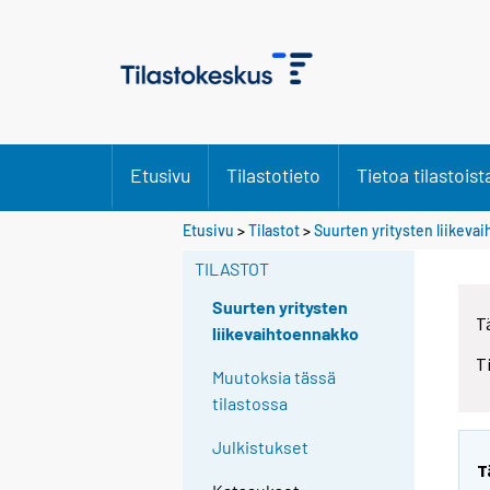
Etusivu
Tilastotieto
Tietoa tilastoist
Etusivu
>
Tilastot
>
Suurten yritysten liikeva
TILASTOT
Suurten yritysten
T
liikevaihtoennakko
T
Muutoksia tässä
tilastossa
Julkistukset
T