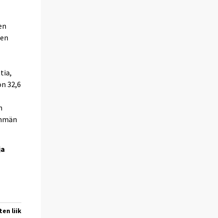
en
den
tia,
on 32,6
n
nemmän
ja
sten liikevaihtoennakko