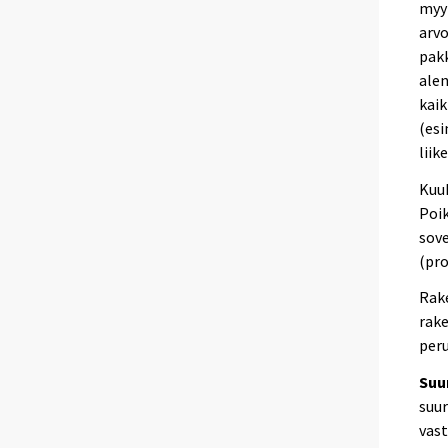
myyn
arvo
pak
ale
kaik
(esi
liik
Kuuk
Poik
sove
(pro
Rake
rak
peru
Suur
suu
vast