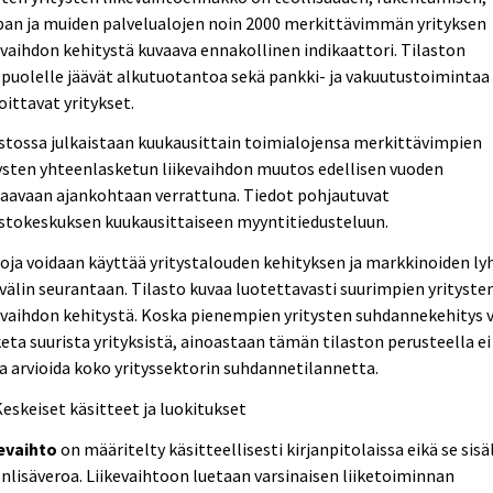
pan ja muiden palvelualojen noin 2000 merkittävimmän yrityksen
evaihdon kehitystä kuvaava ennakollinen indikaattori. Tilaston
puolelle jäävät alkutuotantoa sekä pankki- ja vakuutustoimintaa
oittavat yritykset.
stossa julkaistaan kuukausittain toimialojensa merkittävimpien
ysten yhteenlasketun liikevaihdon muutos edellisen vuoden
aavaan ajankohtaan verrattuna. Tiedot pohjautuvat
stokeskuksen kuukausittaiseen myyntitiedusteluun.
oja voidaan käyttää yritystalouden kehityksen ja markkinoiden ly
välin seurantaan. Tilasto kuvaa luotettavasti suurimpien yrityste
evaihdon kehitystä. Koska pienempien yritysten suhdannekehitys 
eta suurista yrityksistä, ainoastaan tämän tilaston perusteella ei
a arvioida koko yrityssektorin suhdannetilannetta.
Keskeiset käsitteet ja luokitukset
kevaihto
on määritelty käsitteellisesti kirjanpitolaissa eikä se sisä
nlisäveroa. Liikevaihtoon luetaan varsinaisen liiketoiminnan