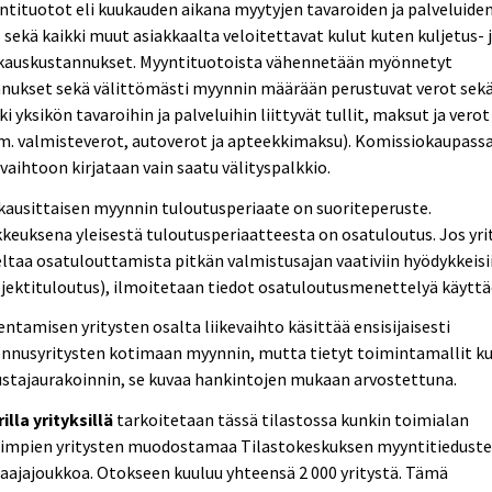
tituotot eli kuukauden aikana myytyjen tavaroiden ja palveluide
 sekä kaikki muut asiakkaalta veloitettavat kulut kuten kuljetus- 
kauskustannukset. Myyntituotoista vähennetään myönnetyt
nnukset sekä välittömästi myynnin määrään perustuvat verot sek
ki yksikön tavaroihin ja palveluihin liittyvät tullit, maksut ja verot
m. valmisteverot, autoverot ja apteekkimaksu). Komissiokaupass
evaihtoon kirjataan vain saatu välityspalkkio.
ausittaisen myynnin tuloutusperiaate on suoriteperuste.
keuksena yleisestä tuloutusperiaatteesta on osatuloutus. Jos yri
ltaa osatulouttamista pitkän valmistusajan vaativiin hyödykkeisi
jektituloutus), ilmoitetaan tiedot osatuloutusmenettelyä käyttä
ntamisen yritysten osalta liikevaihto käsittää ensisijaisesti
ennusyritysten kotimaan myynnin, mutta tietyt toimintamallit k
stajaurakoinnin, se kuvaa hankintojen mukaan arvostettuna.
illa yrityksillä
tarkoitetaan tässä tilastossa kunkin toimialan
rimpien yritysten muodostamaa Tilastokeskuksen myyntitieduste
aajajoukkoa. Otokseen kuuluu yhteensä 2 000 yritystä. Tämä