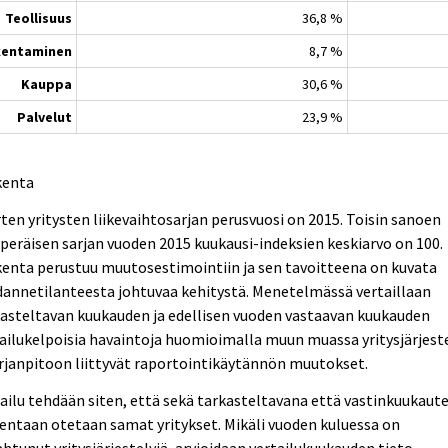
Teollisuus
36,8 %
kentaminen
8,7 %
Kauppa
30,6 %
Palvelut
23,9 %
kenta
ten yritysten liikevaihtosarjan perusvuosi on 2015. Toisin sanoen
peräisen sarjan vuoden 2015 kuukausi-indeksien keskiarvo on 100.
enta perustuu muutosestimointiin ja sen tavoitteena on kuvata
annetilanteesta johtuvaa kehitystä. Menetelmässä vertaillaan
asteltavan kuukauden ja edellisen vuoden vastaavan kuukauden
ailukelpoisia havaintoja huomioimalla muun muassa yritysjärjest
irjanpitoon liittyvät raportointikäytännön muutokset.
ailu tehdään siten, että sekä tarkasteltavana että vastinkuukaut
entaan otetaan samat yritykset. Mikäli vuoden kuluessa on
htunut yritysjärjestelyjä, arvioidaan vertailukuukauden tieto