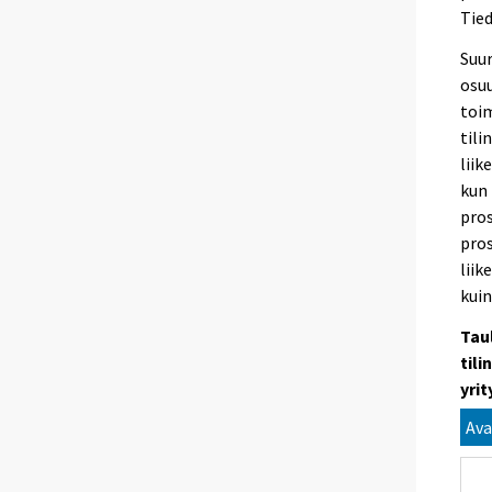
Tied
Suur
osuu
toim
tili
liik
kun 
pros
pros
liik
kuin
Tau
tili
yri
Ava