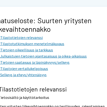
atuseloste: Suurten yritysten
ikevaihtoennakko
. Tilastotietojen relevanssi
. Tilastotutkimuksen menetelmäkuvaus
. Tietojen oikeellisuus ja tarkkuus
. Julkaistujen tietojen ajantasaisuus ja oikea-aikaisuus
. Tietojen saatavuus ja läpinäkyvyys/selkeys
. Tilastojen vertailukelpoisuus
. Selkeys ja eheys/yhtenäisyys
 Tilastotietojen relevanssi
Tietosisältö ja käyttötarkoitus
ten yritysten liikevaihtoennakko on teollisuuden, rakentamisen,