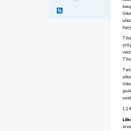
kau
liik
ulko
harj
Tila
yrit
vast
Tila
Tiet
aika
liik
poik
void
1.2 
Lii
arvo