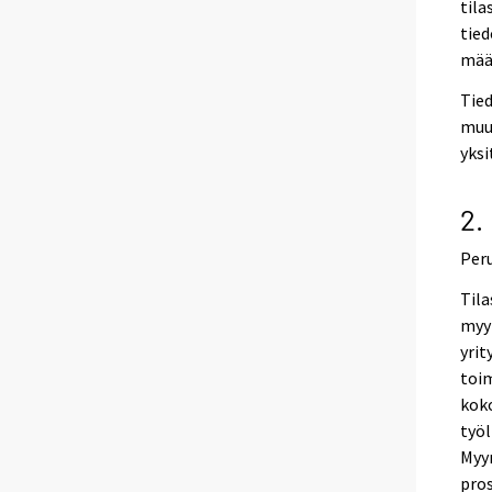
tila
tied
määr
Tied
muua
yksi
2.
Per
Til
myyn
yrit
toi
koko
työl
Myyn
pros