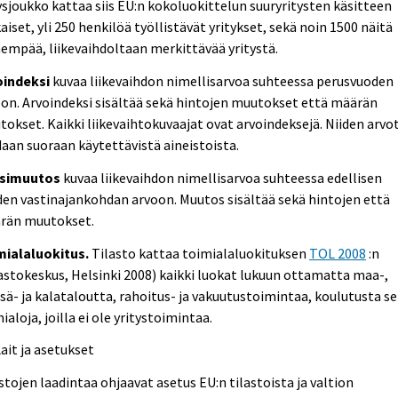
ysjoukko kattaa siis EU:n kokoluokittelun suuryritysten käsitteen
iset, yli 250 henkilöä työllistävät yritykset, sekä noin 1500 näitä
empää, liikevaihdoltaan merkittävää yritystä.
oindeksi
kuvaa liikevaihdon nimellisarvoa suhteessa perusvuoden
on. Arvoindeksi sisältää sekä hintojen muutokset että määrän
okset. Kaikki liikevaihtokuvaajat ovat arvoindeksejä. Niiden arvo
aan suoraan käytettävistä aineistoista.
simuutos
kuvaa liikevaihdon nimellisarvoa suhteessa edellisen
en vastinajankohdan arvoon. Muutos sisältää sekä hintojen että
rän muutokset.
mialaluokitus.
Tilasto kattaa toimialaluokituksen
TOL 2008
:n
astokeskus, Helsinki 2008) kaikki luokat lukuun ottamatta maa-,
ä- ja kalataloutta, rahoitus- ja vakuutustoimintaa, koulutusta s
ialoja, joilla ei ole yritystoimintaa.
Lait ja asetukset
stojen laadintaa ohjaavat asetus EU:n tilastoista ja valtion