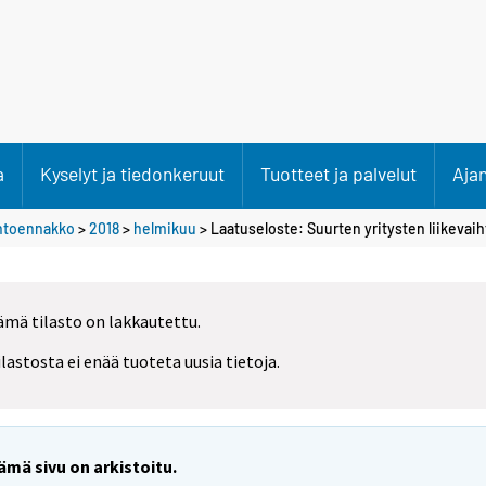
a
Kyselyt ja tiedonkeruut
Tuotteet ja palvelut
Aja
ihtoennakko
>
2018
>
helmikuu
> Laatuseloste: Suurten yritysten liikeva
ämä tilasto on lakkautettu.
ilastosta ei enää tuoteta uusia tietoja.
ämä sivu on arkistoitu.