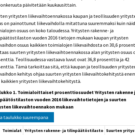
onkeruuta päivitetään kuukausittain.
ten yritysten liikevaihtoennakossa kaupan ja teollisuuden yrityst
s on painottunut liikevaihdolla mitattuna suuremmaksi kuin näi
ialojen osuus on koko taloudessa. Yritysten rakenne- ja
npäätöstilaston vuoden 2016 tietojen mukaan kaupan yritysten
evaihdon osuus kaikkien toimialojen liikevaihdosta on 30,6 prosent
taas suurten yritysten liikevaihtoennakossa alan yritysten osuus 
enttia. Teollisuudessa vastaava luvut ovat 36,8 prosenttia ja 42
enttia. Tämä tarkoittaa sitä, että kaupan ja teollisuuden yrityste
evaihdon kehitys ohjaa suurten yritysten liikevaihtokehitystä e
 kaikkien yritysten liikevaihtokehitystä.
lukko 1. Toimialoittaiset prosenttiosuudet Yritysten rakenne 
npäätöstilaston vuoden 2016 liikevaihtotietojen ja suurten
tysten liikevaihtoennakon mukaan
a taulukko suurempana
Toimialat
Yritysten rakenne- ja tilinpäätöstilasto
Suurten yrity