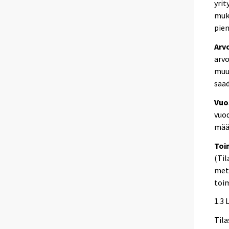
yrit
muka
pien
Arv
arvo
muut
saad
Vuo
vuod
mää
Toi
(Til
mets
toim
1.3 
Tila