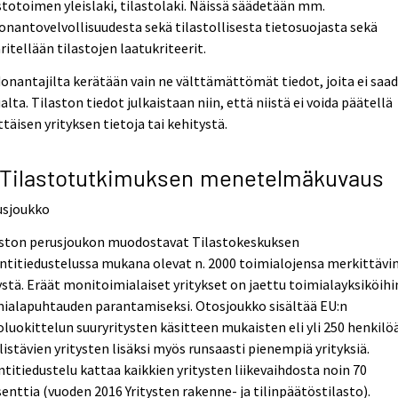
stotoimen yleislaki, tilastolaki. Näissä säädetään mm.
onantovelvollisuudesta sekä tilastollisesta tietosuojasta sekä
itellään tilastojen laatukriteerit.
onantajilta kerätään vain ne välttämättömät tiedot, joita ei saa
lta. Tilaston tiedot julkaistaan niin, että niistä ei voida päätellä
ttäisen yrityksen tietoja tai kehitystä.
 Tilastotutkimuksen menetelmäkuvaus
usjoukko
aston perusjoukon muodostavat Tilastokeskuksen
titiedustelussa mukana olevat n. 2000 toimialojensa merkittävi
ystä. Eräät monitoimialaiset yritykset on jaettu toimialayksiköihi
mialapuhtauden parantamiseksi. Otosjoukko sisältää EU:n
luokittelun suuryritysten käsitteen mukaisten eli yli 250 henkilö
listävien yritysten lisäksi myös runsaasti pienempiä yrityksiä.
titiedustelu kattaa kaikkien yritysten liikevaihdosta noin 70
enttia (vuoden 2016 Yritysten rakenne- ja tilinpäätöstilasto).