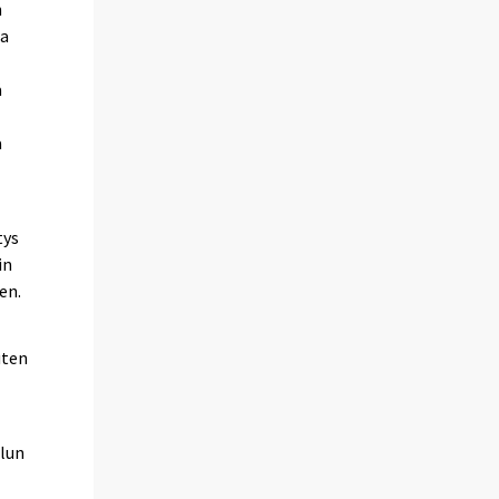
n
ja
ä
a
tys
in
en.
uten
lun