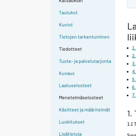
Katsaukset
Taulukot
La
Kuviot
li
Tietojen tarkentuminen
1
Tiedotteet
2
Tuote- ja palvelutarjonta
3
4
Kuvaus
5
Laatuselosteet
6
7
Menetelmäselosteet
Käsitteet ja määritelmät
1.
Luokitukset
1.1 
Lisätietoja
Suur