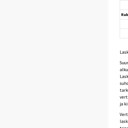
Ra
Las
Suur
alku
Lask
suhd
tark
vert
ja k
Vert
lask
tapa