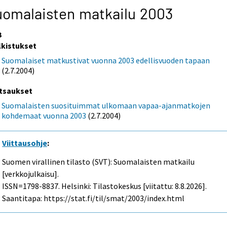
omalaisten matkailu 2003
3
lkistukset
Suomalaiset matkustivat vuonna 2003 edellisvuoden tapaan
(2.7.2004)
tsaukset
Suomalaisten suosituimmat ulkomaan vapaa-ajanmatkojen
kohdemaat vuonna 2003
(2.7.2004)
Viittausohje
:
Suomen virallinen tilasto (SVT): Suomalaisten matkailu
[verkkojulkaisu].
ISSN=1798-8837. Helsinki: Tilastokeskus [viitattu: 8.8.2026].
Saantitapa: https://stat.fi/til/smat/2003/index.html