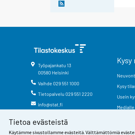
Kysy 
Työpajankatu
13
00580
Helsinki
Neuvonta
Vaihde
029 551 1000
Kysy tila
Tietopalvelu
029 551 2220
Usein ky
info@stat.fi
Medialle
Tietoa evästeistä
Käytämme sivustollamme evästeitä. Välttämättömiä evästeitä t