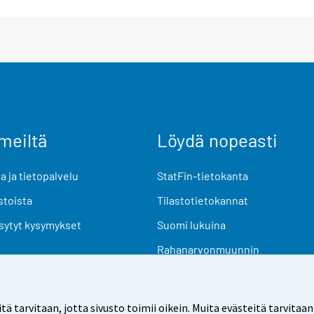
meiltä
Löydä nopeasti
 ja tietopalvelu
StatFin-tietokanta
stoista
Tilastotietokannat
sytyt kysymykset
Suomi lukuina
Rahanarvonmuunnin
Tulevat julkaisut
Tutkimusaineistot
arvitaan, jotta sivusto toimii oikein. Muita evästeitä tarvitaan