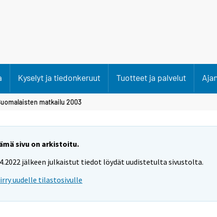
a
Kyselyt ja tiedonkeruut
Tuotteet ja palvelut
Aja
Suomalaisten matkailu 2003
ämä sivu on arkistoitu.
.4.2022 jälkeen julkaistut tiedot löydät uudistetulta sivustolta.
iirry uudelle tilastosivulle