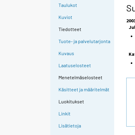
Taulukot
Su
Kuviot
200
Ju
Tiedotteet
Tuote- ja palvelutarjonta
Kuvaus
Ka
Laatuselosteet
Menetelmäselosteet
Käsitteet ja määritelmät
Luokitukset
Linkit
Lisätietoja