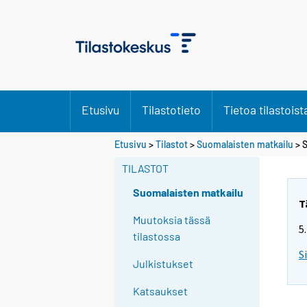
Etusivu
Tilastotieto
Tietoa tilastoist
Etusivu
>
Tilastot
>
Suomalaisten matkailu
> 
TILASTOT
Suomalaisten matkailu
T
Muutoksia tässä
5
tilastossa
S
Julkistukset
Katsaukset