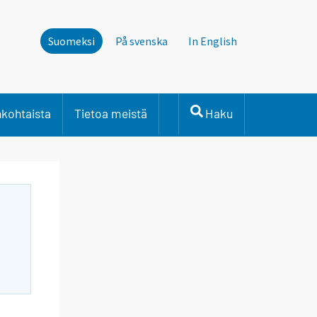
Suomeksi
På svenska
In English
nkohtaista
Tietoa meistä
Haku