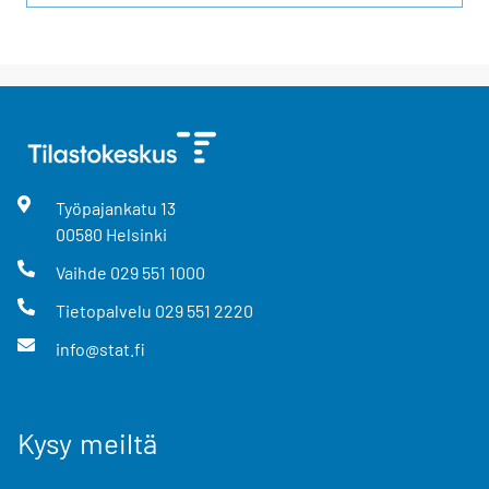
Työpajankatu
13
00580
Helsinki
Vaihde
029 551 1000
Tietopalvelu
029 551 2220
info@stat.fi
Kysy meiltä