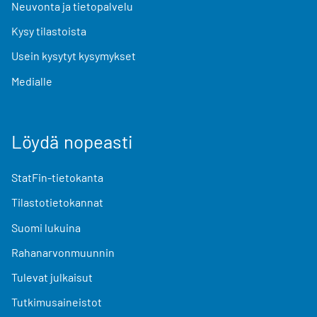
Neuvonta ja tietopalvelu
Kysy tilastoista
Usein kysytyt kysymykset
Medialle
Löydä nopeasti
StatFin-tietokanta
Tilastotietokannat
Suomi lukuina
Rahanarvonmuunnin
Tulevat julkaisut
Tutkimusaineistot