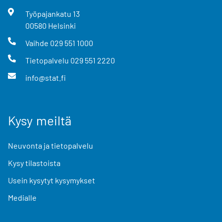
Työpajankatu
13
00580
Helsinki
Vaihde
029 551 1000
Tietopalvelu
029 551 2220
info@stat.fi
Kysy meiltä
Neuvonta ja tietopalvelu
Kysy tilastoista
Usein kysytyt kysymykset
Medialle