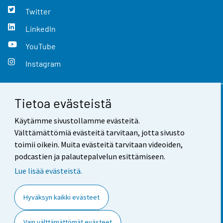
Twitter
LinkedIn
YouTube
Instagram
Tietoa evästeistä
Yhteystiedot
Käytämme sivustollamme evästeitä.
Palaute
Välttämättömiä evästeitä tarvitaan, jotta sivusto
toimii oikein. Muita evästeitä tarvitaan videoiden,
Käyttöehdot
podcastien ja palautepalvelun esittämiseen.
Tietosuoja
Lue lisää evästeistä.
Saavutettavuus
Hyväksyn kaikki evästeet
Tietoa sivustosta
Vain välttämättömät evästeet