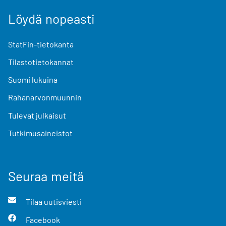
Löydä nopeasti
StatFin-tietokanta
Tilastotietokannat
Suomi lukuina
Rahanarvonmuunnin
Tulevat julkaisut
Tutkimusaineistot
Seuraa meitä
Tilaa uutisviesti
Facebook