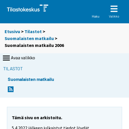
Valikko
Haku
Etusivu
>
Tilastot
>
Suomalaisten matkailu
>
Suomalaisten matkailu 2006
Avaa valikko
TILASTOT
Suomalaisten matkailu
Tämä sivu on arkistoitu.
5.4.2022 jälkeen julkaistut tiedot löydät